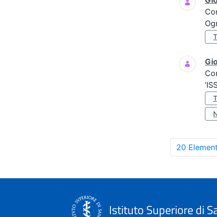
Gi
Co
Ogn
Gio
Co
’IS
20 Element
Istituto Superiore di S