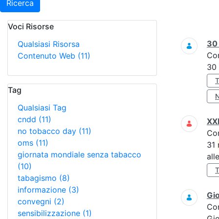
Ricerca
Voci Risorse
Ricerca
3
Qualsiasi Risorsa
Co
Contenuto Web
(11)
30
Tag
Qualsiasi Tag
cndd
(11)
XXI
no tobacco day
(11)
Co
oms
(11)
31
giornata mondiale senza tabacco
all
(10)
tabagismo
(8)
informazione
(3)
Gi
convegni
(2)
Co
sensibilizzazione
(1)
Gi