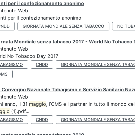
nti per il confezionamento anonimo
ntenuto Web
nti per il confezionamento anonimo
CNDD
GIORNATA MONDIALE SENZA TABACCO
NO TOB
ornata Mondiale senza tabacco 2017 - World No Tobacco
ntenuto Web
rld No Tobacco Day 2017
TABAGISMO
CNDD
GIORNATA MONDIALE SENZA TABA
OMS
 Convegno Nazionale Tabagismo e Servizio Sanitario Naz
ntenuto Web
i anno, il 31
maggio
, l’OMS e i partner in tutto il mondo 
ggio
(1).pdf...
TABAGISMO
CNDD
GIORNATA MONDIALE SENZA TABA