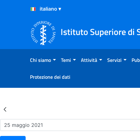
Salta al Contenuto
Salta al Footer
Istituto Superiore di 
Chi siamo
Temi
Attività
Servizi
Pub
Protezione dei dati
Risultati della Ricerca - Ev