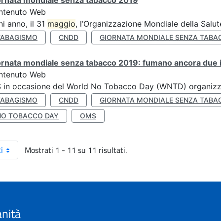
ornata mondiale senza tabacco 2019
ntenuto Web
i anno, il 31
maggio
, l’Organizzazione Mondiale della Salut
TABAGISMO
CNDD
GIORNATA MONDIALE SENZA TABA
rnata mondiale senza tabacco 2019: fumano ancora due ita
ntenuto Web
S in occasione del World No Tobacco Day (WNTD) organizz
TABAGISMO
CNDD
GIORNATA MONDIALE SENZA TABA
NO TOBACCO DAY
OMS
Mostrati 1 - 11 su 11 risultati.
i
anità