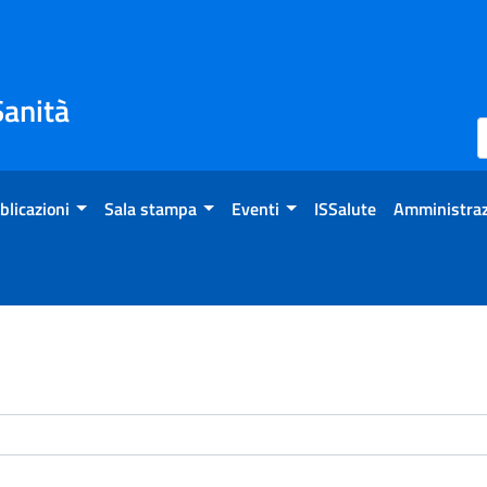
Sanità
blicazioni
Sala stampa
Eventi
ISSalute
Amministraz
enti