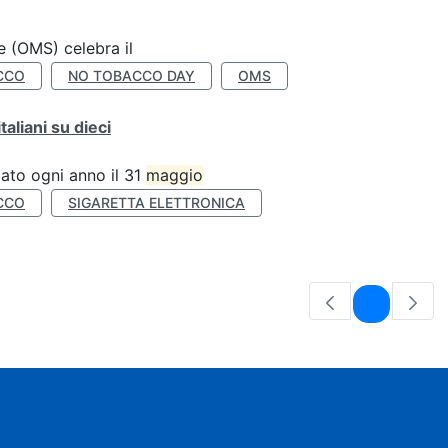
e (OMS) celebra il
CCO
NO TOBACCO DAY
OMS
liani su dieci
ato ogni anno il 31
maggio
CCO
SIGARETTA ELETTRONICA
Pagina
1