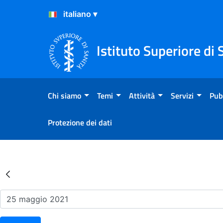
Salta al Contenuto
Salta al Footer
Istituto Superiore di 
Chi siamo
Temi
Attività
Servizi
Pub
Protezione dei dati
Risultati della Ricerca - Ev