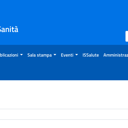
Sanità
blicazioni
Sala stampa
Eventi
ISSalute
Amministraz
enti