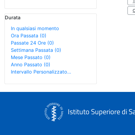
Durata
In qualsiasi momento
Ora Passata
(0)
Passate 24 Ore
(0)
Settimana Passata
(0)
Mese Passato
(0)
Anno Passato
(0)
Intervallo Personalizzato…
Istituto Superiore di S