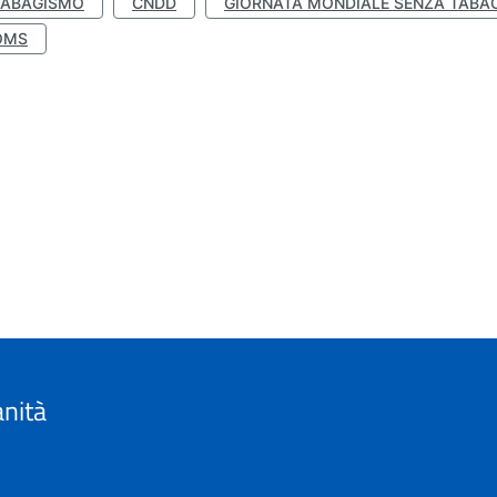
TABAGISMO
CNDD
GIORNATA MONDIALE SENZA TABA
OMS
anità