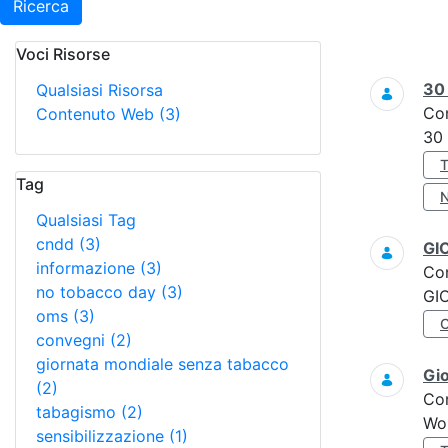
Ricerca
Voci Risorse
Ricerca
3
Qualsiasi Risorsa
Co
Contenuto Web
(3)
30
Tag
Qualsiasi Tag
cndd
(3)
GI
informazione
(3)
Co
no tobacco day
(3)
GI
oms
(3)
convegni
(2)
giornata mondiale senza tabacco
Gi
(2)
Co
tabagismo
(2)
Wo
sensibilizzazione
(1)