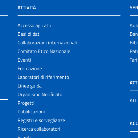
ATTIVITÀ
SER
Accesso agli atti
Aul
Basi di dati
Ban
Collaborazioni internazionali
Bibl
Comitato Etico Nazionale
Patr
Eventi
Tari
Formazione
Laboratori di riferimento
ATT
Linee guida
Organismo Notificato
Atti
Progetti
Pubblicazioni
Registri e sorveglianze
ACC
Ricerca collaboratori
Scuola