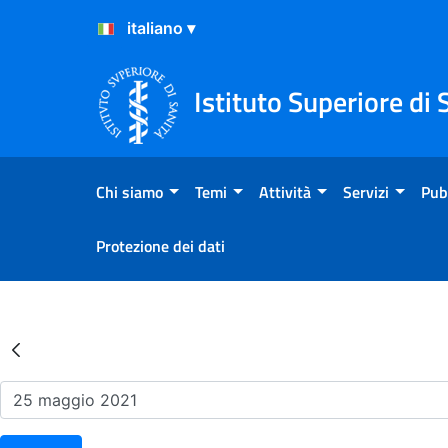
Salta al Contenuto
Salta al Footer
Istituto Superiore di 
Chi siamo
Temi
Attività
Servizi
Pub
Protezione dei dati
Risultati della Ricerca - Ev