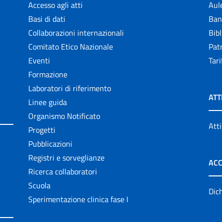
Accesso agli atti
Aul
Basi di dati
Ban
Collaborazioni internazionali
Bibl
Comitato Etico Nazionale
Patr
Eventi
Tari
Formazione
Laboratori di riferimento
ATT
Linee guida
Organismo Notificato
Atti
Progetti
Pubblicazioni
Registri e sorveglianze
ACC
Ricerca collaboratori
Scuola
Dich
Sperimentazione clinica fase I