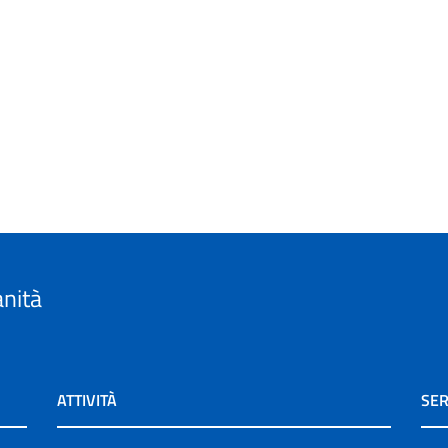
anità
ATTIVITÀ
SER