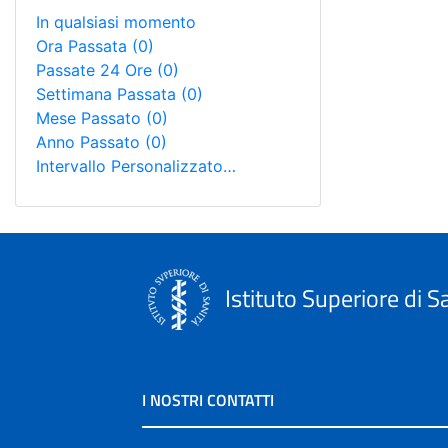
In qualsiasi momento
Ora Passata
(0)
Passate 24 Ore
(0)
Settimana Passata
(0)
Mese Passato
(0)
Anno Passato
(0)
Intervallo Personalizzato…
Istituto Superiore di S
I NOSTRI CONTATTI