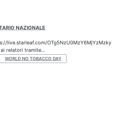
ITARIO NAZIONALE
 https://live.starleaf.com/OTg5NzU0MzY6MjYzMzky
 relatori tramite...
WORLD NO TOBACCO DAY