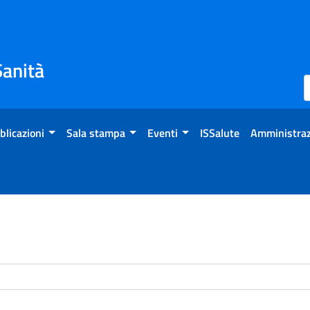
Sanità
blicazioni
Sala stampa
Eventi
ISSalute
Amministraz
enti