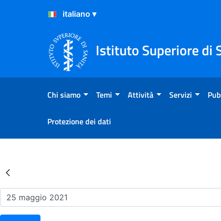
Salta al Contenuto
Salta al Footer
Istituto Superiore di 
Chi siamo
Temi
Attività
Servizi
Pub
Protezione dei dati
Risultati della Ricerca - Ev