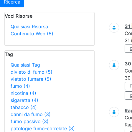
Ricerca
Voci Risorse
Ricerca
31
Qualsiasi Risorsa
Co
Contenuto Web
(5)
31
Tag
3
Qualsiasi Tag
Co
divieto di fumo
(5)
30
vietato fumare
(5)
fumo
(4)
nicotina
(4)
D
sigaretta
(4)
tabacco
(4)
Ra
danni da fumo
(3)
Co
fumo passivo
(3)
Ra
patologie fumo-correlate
(3)