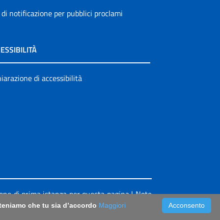
 di notificazione per pubblici proclami
ESSIBILITÀ
iarazione di accessibilità
ione di prima istanza per questa pagina
|
Note
riteniamo che tu sia d’accordo
Maggiori
Acconsento