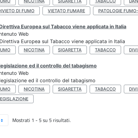
FUMO
NICOTINA
SIGARETTA
TABACCO
DAN
IVIETO DI FUMO
VIETATO FUMARE
PATOLOGIE FUMO
Direttiva Europea sul Tabacco viene applicata in Italia
ntenuto Web
Direttiva Europea sul Tabacco viene applicata in Italia
FUMO
NICOTINA
SIGARETTA
TABACCO
DIV
legislazione ed il controllo del tabagismo
ntenuto Web
legislazione ed il controllo del tabagismo
FUMO
NICOTINA
SIGARETTA
TABACCO
DIV
LEGISLAZIONE
Mostrati 1 - 5 su 5 risultati.