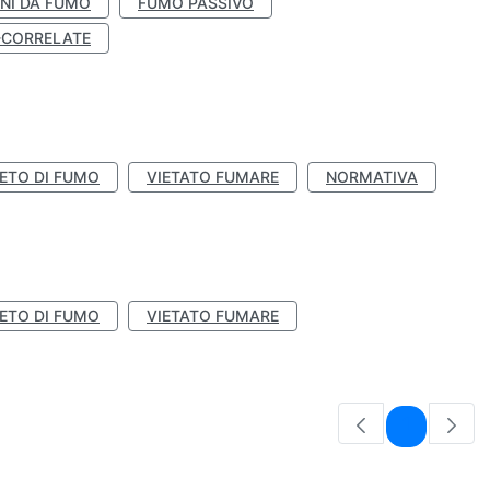
NI DA FUMO
FUMO PASSIVO
-CORRELATE
IETO DI FUMO
VIETATO FUMARE
NORMATIVA
IETO DI FUMO
VIETATO FUMARE
Pagina
1