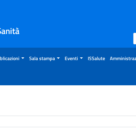
Sanità
blicazioni
Sala stampa
Eventi
ISSalute
Amministraz
enti