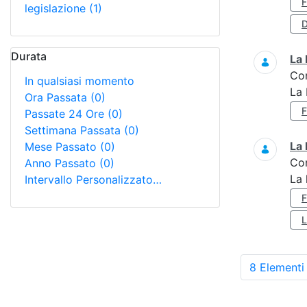
legislazione
(1)
D
Durata
La 
Co
In qualsiasi momento
La 
Ora Passata
(0)
Passate 24 Ore
(0)
Settimana Passata
(0)
La 
Mese Passato
(0)
Co
Anno Passato
(0)
La 
Intervallo Personalizzato…
8 Elementi