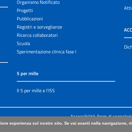
Organismo Notificato
Atti
Progetti
Pubblicazioni
Registri e sorveglianze
ACC
Ricerca collaboratori
Scuola
Dich
Sperimentazione clinica fase I
5 per mille
Il 5 per mille e l'ISS
Accessibilità: form di segnalaz
liore esperienza sul nostro sito. Se vai avanti nella navigazione, 
Legali
|
Sitemap