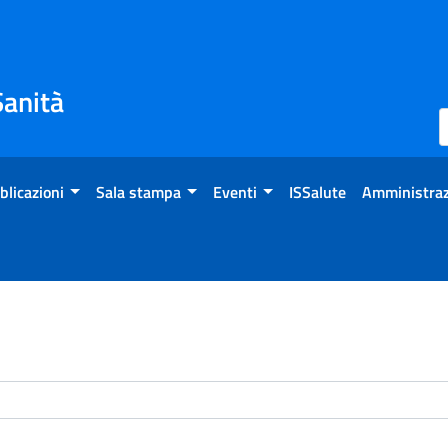
Sanità
blicazioni
Sala stampa
Eventi
ISSalute
Amministraz
enti