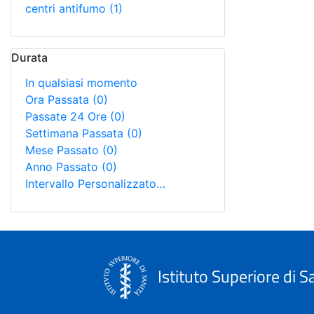
centri antifumo
(1)
Durata
In qualsiasi momento
Ora Passata
(0)
Passate 24 Ore
(0)
Settimana Passata
(0)
Mese Passato
(0)
Anno Passato
(0)
Intervallo Personalizzato…
Istituto Superiore di S