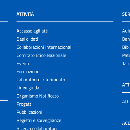
ATTIVITÀ
SER
Accesso agli atti
Aul
Basi di dati
Ban
Collaborazioni internazionali
Bibl
Comitato Etico Nazionale
Patr
Eventi
Tari
Formazione
Laboratori di riferimento
ATT
Linee guida
Organismo Notificato
Atti
Progetti
Pubblicazioni
Registri e sorveglianze
ACC
Ricerca collaboratori