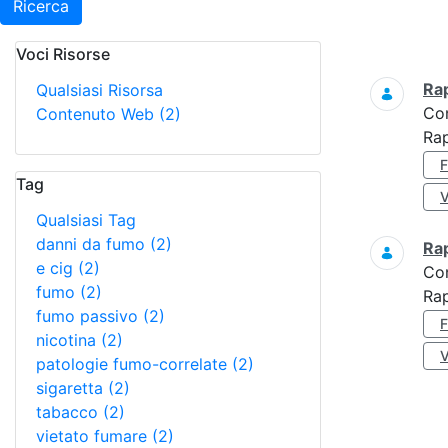
Ricerca
Voci Risorse
Ricerca
Ra
Qualsiasi Risorsa
Co
Contenuto Web
(2)
Ra
Tag
Qualsiasi Tag
danni da fumo
(2)
Ra
e cig
(2)
Co
fumo
(2)
Rap
fumo passivo
(2)
nicotina
(2)
patologie fumo-correlate
(2)
sigaretta
(2)
tabacco
(2)
vietato fumare
(2)