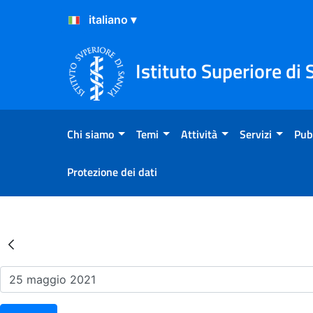
Salta al Contenuto
Salta al Footer
Istituto Superiore di 
Chi siamo
Temi
Attività
Servizi
Pub
Protezione dei dati
Risultati della Ricerca - Ev