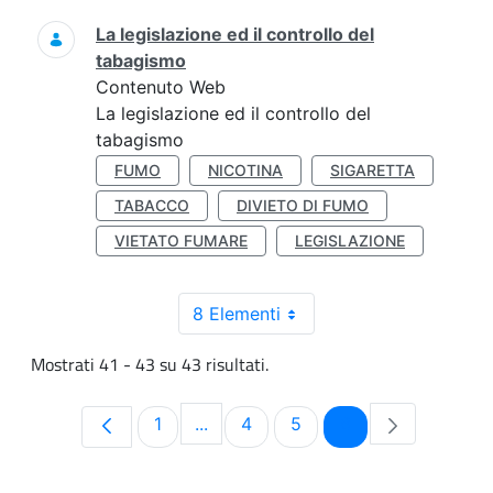
La legislazione ed il controllo del
tabagismo
Contenuto Web
La legislazione ed il controllo del
tabagismo
FUMO
NICOTINA
SIGARETTA
TABACCO
DIVIETO DI FUMO
VIETATO FUMARE
LEGISLAZIONE
8 Elementi
Mostrati 41 - 43 su 43 risultati.
Pagina
Pagina
Pagina
Pagina
1
...
4
5
6
Pagine intermedie Use TAB to navi