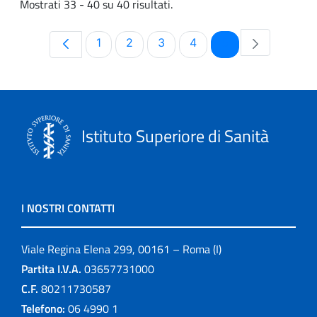
Mostrati 33 - 40 su 40 risultati.
Pagina
Pagina
Pagina
Pagina
Pagina
1
2
3
4
5
Istituto Superiore di Sanità
I NOSTRI CONTATTI
Viale Regina Elena 299, 00161 – Roma (I)
Partita I.V.A.
03657731000
C.F.
80211730587
Telefono:
06 4990 1