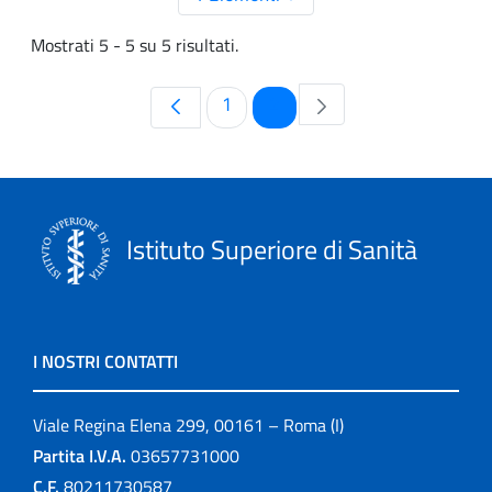
Mostrati 5 - 5 su 5 risultati.
Pagina
Pagina
1
2
Istituto Superiore di Sanità
I NOSTRI CONTATTI
Viale Regina Elena 299, 00161 – Roma (I)
Partita I.V.A.
03657731000
C.F.
80211730587