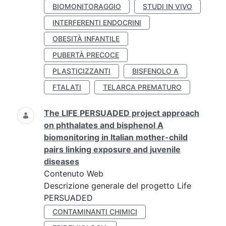
BIOMONITORAGGIO
STUDI IN VIVO
INTERFERENTI ENDOCRINI
OBESITÀ INFANTILE
PUBERTÀ PRECOCE
PLASTICIZZANTI
BISFENOLO A
FTALATI
TELARCA PREMATURO
The LIFE PERSUADED project approach
on phthalates and bisphenol A
biomonitoring in Italian mother-child
pairs linking exposure and juvenile
diseases
Contenuto Web
Descrizione generale del progetto Life
PERSUADED
CONTAMINANTI CHIMICI