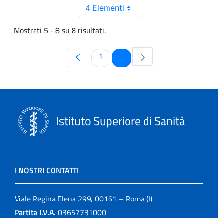
4 Elementi
Mostrati 5 - 8 su 8 risultati.
Pagina
Pagina
1
2
Istituto Superiore di Sanità
I NOSTRI CONTATTI
Viale Regina Elena 299, 00161 – Roma (I)
Partita I.V.A.
03657731000