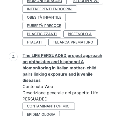
BIOMONITORAGGIO
STUDI IN VIVO
INTERFERENTI ENDOCRINI
OBESITÀ INFANTILE
PUBERTÀ PRECOCE
PLASTICIZZANTI
BISFENOLO A
FTALATI
TELARCA PREMATURO
The LIFE PERSUADED project approach
on phthalates and bisphenol A
biomonitoring in Italian mother-child
pairs linking exposure and juvenile
diseases
Contenuto Web
Descrizione generale del progetto Life
PERSUADED
CONTAMINANTI CHIMICI
EPIDEMIOLOGIA