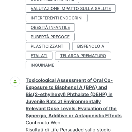
VALUTAZIONE IMPATTO SULLA SALUTE
INTERFERENTI ENDOCRINI
OBESITÀ INFANTILE
PUBERTÀ PRECOCE
PLASTICIZZANTI
BISFENOLO A
FTALATI
TELARCA PREMATURO
INQUINAME
Toxicological Assessment of Oral Co-
Exposure to Bisphenol A (BPA) and
Bis(2-ethylhexyl) Phthalate (DEHP) in
Juvenile Rats at Environmentally
Relevant Dose Levels: Evaluation of the
Synergic, Additive or Antagonistic Effects
Contenuto Web
Risultati di Life Persuaded sullo studio