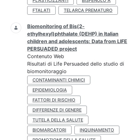
PLASTICIZZANTI
BISFENOLO A
FTALATI
TELARCA PREMATURO
Biomonitoring of Bis(2-
ethylhexyl)phthalate (DEHP) in Italian
children and adolescents: Data from LIFE
PERSUADED project
Contenuto Web
Risultati di Life Persuaded dello studio di
biomonitoraggio
CONTAMINANTI CHIMICI
EPIDEMIOLOGIA
FATTORI DI RISCHIO
DIFFERENZE DI GENERE
TUTELA DELLA SALUTE
BIOMARCATORI
INQUINAMENTO
PROMOZIONE DELLA SALUTE