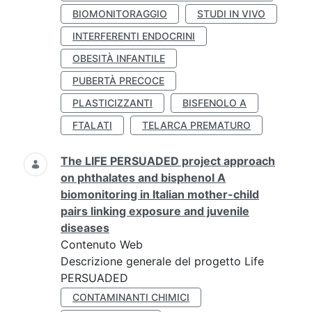
BIOMONITORAGGIO
STUDI IN VIVO
INTERFERENTI ENDOCRINI
OBESITÀ INFANTILE
PUBERTÀ PRECOCE
PLASTICIZZANTI
BISFENOLO A
FTALATI
TELARCA PREMATURO
The LIFE PERSUADED project approach
on phthalates and bisphenol A
biomonitoring in Italian mother-child
pairs linking exposure and juvenile
diseases
Contenuto Web
Descrizione generale del progetto Life
PERSUADED
CONTAMINANTI CHIMICI