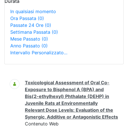
Durata
In qualsiasi momento
Ora Passata
(0)
Passate 24 Ore
(0)
Settimana Passata
(0)
Mese Passato
(0)
Anno Passato
(0)
Intervallo Personalizzato…
Ricerca
Toxicological Assessment of Oral Co-
Exposure to Bisphenol A (BPA) and
Bis(2-ethylhexyl) Phthalate (DEHP) in
Juvenile Rats at Environmentally
Relevant Dose Levels: Evaluation of the
Synergic, Additive or Antagonistic Effects
Contenuto Web