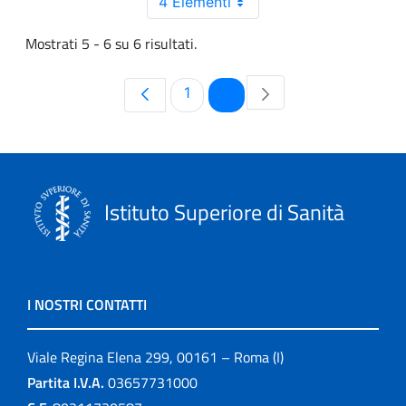
4 Elementi
Mostrati 5 - 6 su 6 risultati.
Pagina
Pagina
1
2
Istituto Superiore di Sanità
I NOSTRI CONTATTI
Viale Regina Elena 299, 00161 – Roma (I)
Partita I.V.A.
03657731000