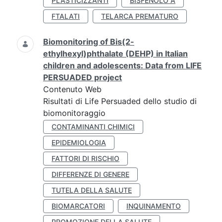
PLASTICIZZANTI
BISFENOLO A
FTALATI
TELARCA PREMATURO
Biomonitoring of Bis(2-
ethylhexyl)phthalate (DEHP) in Italian
children and adolescents: Data from LIFE
PERSUADED project
Contenuto Web
Risultati di Life Persuaded dello studio di
biomonitoraggio
CONTAMINANTI CHIMICI
EPIDEMIOLOGIA
FATTORI DI RISCHIO
DIFFERENZE DI GENERE
TUTELA DELLA SALUTE
BIOMARCATORI
INQUINAMENTO
PROMOZIONE DELLA SALUTE