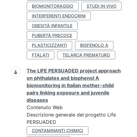
BIOMONITORAGGIO
STUDI IN VIVO
INTERFERENTI ENDOCRINI
OBESITÀ INFANTILE
PUBERTÀ PRECOCE
PLASTICIZZANTI
BISFENOLO A
FTALATI
TELARCA PREMATURO
The LIFE PERSUADED project approach
on phthalates and bisphenol A
biomonitoring in Italian mother-child
pairs linking exposure and juvenile
diseases
Contenuto Web
Descrizione generale del progetto Life
PERSUADED
CONTAMINANTI CHIMICI