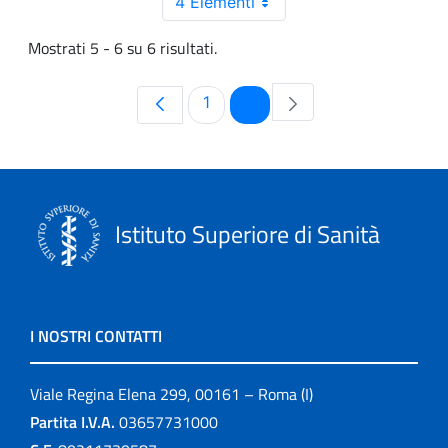
4 Elementi
Mostrati 5 - 6 su 6 risultati.
Pagina
Pagina
1
2
Istituto Superiore di Sanità
I NOSTRI CONTATTI
Viale Regina Elena 299, 00161 – Roma (I)
Partita I.V.A.
03657731000