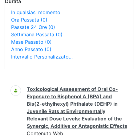
Durata
In qualsiasi momento
Ora Passata
(0)
Passate 24 Ore
(0)
Settimana Passata
(0)
Mese Passato
(0)
Anno Passato
(0)
Intervallo Personalizzato…
Ricerca
Toxicological Assessment of Oral Co-
Exposure to Bisphenol A (BPA) and
Bis(2-ethylhexyl) Phthalate (DEHP) in
Juvenile Rats at Environmentally
Relevant Dose Levels: Evaluation of the
Synergic, Additive or Antagonistic Effects
Contenuto Web