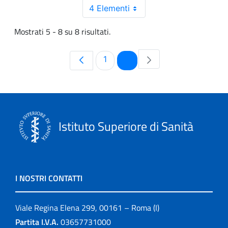
4 Elementi
Mostrati 5 - 8 su 8 risultati.
Pagina
Pagina
1
2
Istituto Superiore di Sanità
I NOSTRI CONTATTI
Viale Regina Elena 299, 00161 – Roma (I)
Partita I.V.A.
03657731000