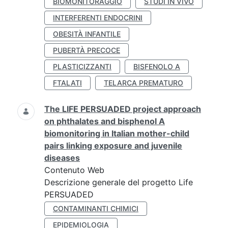
BIOMONITORAGGIO
STUDI IN VIVO
INTERFERENTI ENDOCRINI
OBESITÀ INFANTILE
PUBERTÀ PRECOCE
PLASTICIZZANTI
BISFENOLO A
FTALATI
TELARCA PREMATURO
The LIFE PERSUADED project approach
on phthalates and bisphenol A
biomonitoring in Italian mother-child
pairs linking exposure and juvenile
diseases
Contenuto Web
Descrizione generale del progetto Life
PERSUADED
CONTAMINANTI CHIMICI
EPIDEMIOLOGIA