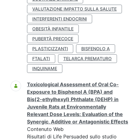
VALUTAZIONE IMPATTO SULLA SALUTE
INTERFERENTI ENDOCRINI
OBESITÀ INFANTILE
PUBERTÀ PRECOCE
PLASTICIZZANTI
BISFENOLO A
FTALATI
TELARCA PREMATURO
INQUINAME
Toxicological Assessment of Oral Co-
Exposure to Bisphenol A (BPA) and
Bis(2-ethylhexyl) Phthalate (DEHP) in
Juvenile Rats at Environmentally
Relevant Dose Levels: Evaluation of the
Synergic, Additive or Antagonistic Effects
Contenuto Web
Risultati di Life Persuaded sullo studio