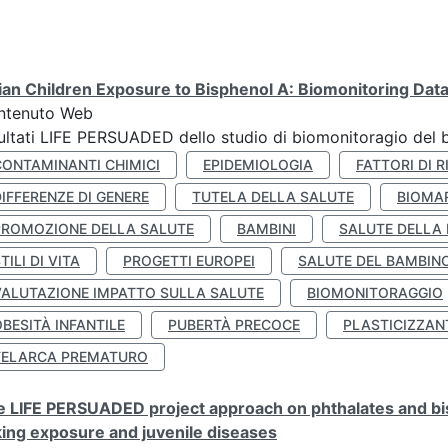
lian Children Exposure to Bisphenol A: Biomonitoring Da
ntenuto Web
ultati LIFE PERSUADED dello studio di biomonitoragio del 
CONTAMINANTI CHIMICI
EPIDEMIOLOGIA
FATTORI DI R
IFFERENZE DI GENERE
TUTELA DELLA SALUTE
BIOMA
PROMOZIONE DELLA SALUTE
BAMBINI
SALUTE DELLA
TILI DI VITA
PROGETTI EUROPEI
SALUTE DEL BAMBIN
VALUTAZIONE IMPATTO SULLA SALUTE
BIOMONITORAGGIO
BESITÀ INFANTILE
PUBERTÀ PRECOCE
PLASTICIZZAN
TELARCA PREMATURO
 LIFE PERSUADED project approach on phthalates and bisp
king exposure and juvenile diseases