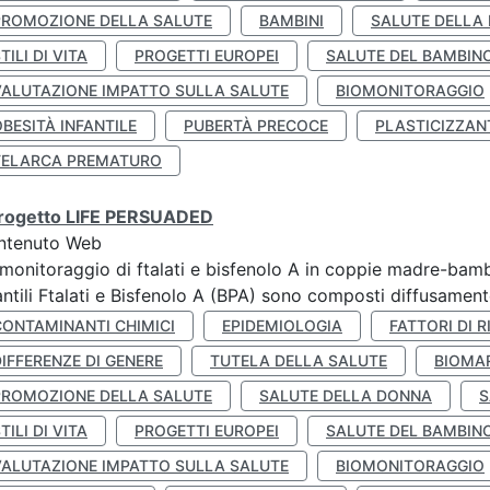
PROMOZIONE DELLA SALUTE
BAMBINI
SALUTE DELLA
TILI DI VITA
PROGETTI EUROPEI
SALUTE DEL BAMBIN
VALUTAZIONE IMPATTO SULLA SALUTE
BIOMONITORAGGIO
BESITÀ INFANTILE
PUBERTÀ PRECOCE
PLASTICIZZAN
TELARCA PREMATURO
 progetto LIFE PERSUADED
ntenuto Web
monitoraggio di ftalati e bisfenolo A in coppie madre-bamb
antili Ftalati e Bisfenolo A (BPA) sono composti diffusamente 
CONTAMINANTI CHIMICI
EPIDEMIOLOGIA
FATTORI DI R
IFFERENZE DI GENERE
TUTELA DELLA SALUTE
BIOMA
PROMOZIONE DELLA SALUTE
SALUTE DELLA DONNA
S
TILI DI VITA
PROGETTI EUROPEI
SALUTE DEL BAMBIN
VALUTAZIONE IMPATTO SULLA SALUTE
BIOMONITORAGGIO