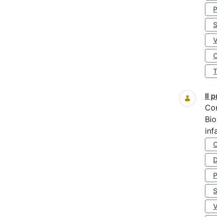
S
O
Il
Co
Bio
inf
D
S