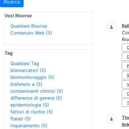
Ricerca
Voci Risorse
Ricerca
Ita
Qualsiasi Risorsa
Co
Contenuto Web
(5)
Ris
Tag
D
Qualsiasi Tag
biomarcatori
(5)
S
biomonitoraggio
(5)
bisfenolo a
(5)
contaminanti chimici
(5)
O
differenze di genere
(5)
epidemiologia
(5)
fattori di rischio
(5)
The
ftalati
(5)
lin
inquinamento
(5)