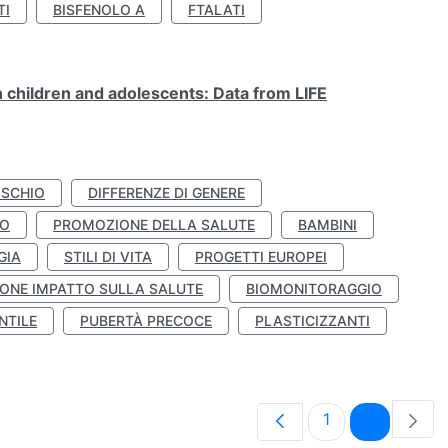
TI
BISFENOLO A
FTALATI
n children and adolescents: Data from LIFE
ISCHIO
DIFFERENZE DI GENERE
TO
PROMOZIONE DELLA SALUTE
BAMBINI
GIA
STILI DI VITA
PROGETTI EUROPEI
ONE IMPATTO SULLA SALUTE
BIOMONITORAGGIO
NTILE
PUBERTÀ PRECOCE
PLASTICIZZANTI
Pagina
Pagina
1
2