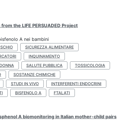
ta from the LIFE PERSUADED Project
bisfenolo A nei bambini
ISCHIO
SICUREZZA ALIMENTARE
RCATORI
INQUINAMENTO
 DONNA
SALUTE PUBBLICA
TOSSICOLOGIA
O
SOSTANZE CHIMICHE
STUDI IN VIVO
INTERFERENTI ENDOCRINI
TI
BISFENOLO A
FTALATI
henol A biomonitoring in Italian mother-child pairs