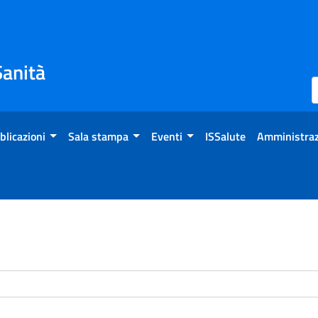
Sanità
blicazioni
Sala stampa
Eventi
ISSalute
Amministraz
enti