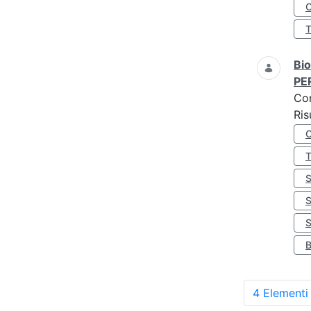
O
Bio
PE
Co
Ris
S
4 Elementi