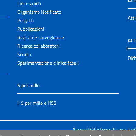
ATT
Linee guida
Organismo Notificato
Atti
Progetti
Pubblicazioni
Registri e sorveglianze
ACC
Ricerca collaboratori
Scuola
Dich
Sperimentazione clinica fase I
5 per mille
Il 5 per mille e l'ISS
Accessibilità: form di segnalaz