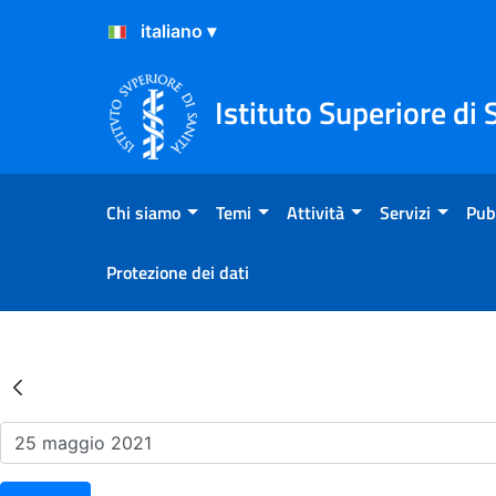
Salta al Contenuto
Salta al Footer
Istituto Superiore di 
Chi siamo
Temi
Attività
Servizi
Pub
Protezione dei dati
Risultati della Ricerca - Ev