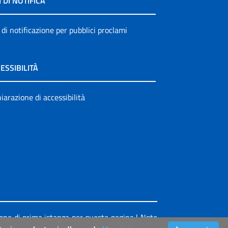
I DI NOTIFICA
 di notificazione per pubblici proclami
ESSIBILITÀ
iarazione di accessibilità
ione di prima istanza per questa pagina
|
Note