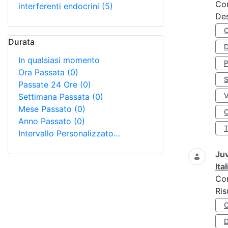
Co
interferenti endocrini
(5)
Des
Durata
D
In qualsiasi momento
Ora Passata
(0)
S
Passate 24 Ore
(0)
Settimana Passata
(0)
Mese Passato
(0)
O
Anno Passato
(0)
Intervallo Personalizzato…
Juv
Ita
Co
Ris
D