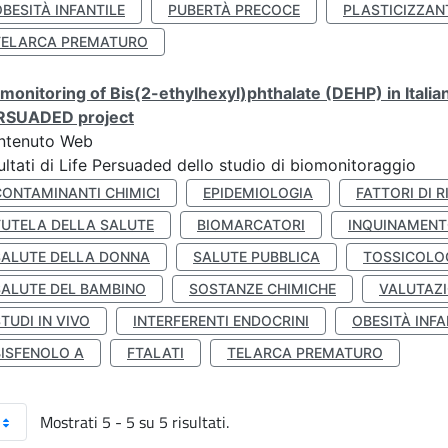
BESITÀ INFANTILE
PUBERTÀ PRECOCE
PLASTICIZZAN
TELARCA PREMATURO
monitoring of Bis(2-ethylhexyl)phthalate (DEHP) in Italia
RSUADED project
ntenuto Web
ultati di Life Persuaded dello studio di biomonitoraggio
CONTAMINANTI CHIMICI
EPIDEMIOLOGIA
FATTORI DI R
TUTELA DELLA SALUTE
BIOMARCATORI
INQUINAMEN
SALUTE DELLA DONNA
SALUTE PUBBLICA
TOSSICOLO
SALUTE DEL BAMBINO
SOSTANZE CHIMICHE
VALUTAZI
TUDI IN VIVO
INTERFERENTI ENDOCRINI
OBESITÀ INFA
BISFENOLO A
FTALATI
TELARCA PREMATURO
Mostrati 5 - 5 su 5 risultati.