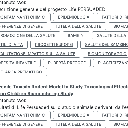
ntenuto Web
crizione generale del progetto Life PERSUADED
CONTAMINANTI CHIMICI
EPIDEMIOLOGIA
FATTORI DI R
IFFERENZE DI GENERE
TUTELA DELLA SALUTE
BIOMA
PROMOZIONE DELLA SALUTE
BAMBINI
SALUTE DELLA
TILI DI VITA
PROGETTI EUROPEI
SALUTE DEL BAMBIN
VALUTAZIONE IMPATTO SULLA SALUTE
BIOMONITORAGGIO
BESITÀ INFANTILE
PUBERTÀ PRECOCE
PLASTICIZZAN
TELARCA PREMATURO
enile Toxicity Rodent Model to Study Toxicological Effec
lian Children Biomonitoring Study
ntenuto Web
ultati di Life Persuaded sullo studio animale derivanti dall'
CONTAMINANTI CHIMICI
EPIDEMIOLOGIA
FATTORI DI R
IFFERENZE DI GENERE
TUTELA DELLA SALUTE
BIOMA