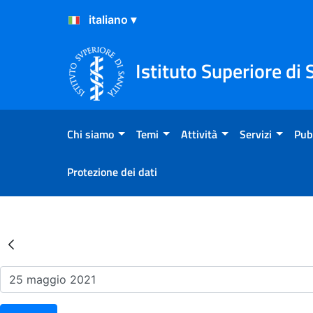
Salta al Contenuto
Salta al Footer
Istituto Superiore di 
Chi siamo
Temi
Attività
Servizi
Pub
Protezione dei dati
Risultati della Ricerca - Ev