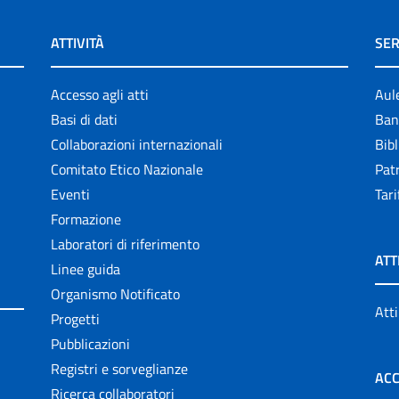
ATTIVITÀ
SER
Accesso agli atti
Aul
Basi di dati
Ban
Collaborazioni internazionali
Bibl
Comitato Etico Nazionale
Patr
Eventi
Tari
Formazione
Laboratori di riferimento
ATT
Linee guida
Organismo Notificato
Atti
Progetti
Pubblicazioni
Registri e sorveglianze
ACC
Ricerca collaboratori