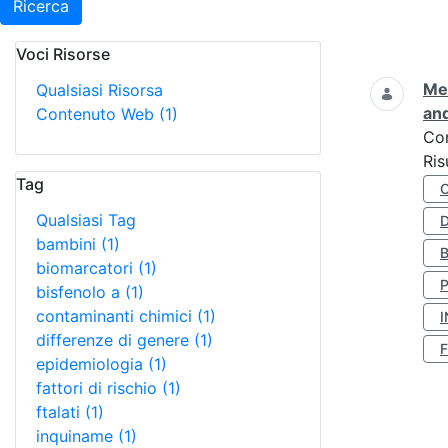
Ricerca
Voci Risorse
Ricerca
Met
Qualsiasi Risorsa
and
Contenuto Web
(1)
Co
Ris
Tag
Qualsiasi Tag
D
bambini
(1)
biomarcatori
(1)
bisfenolo a
(1)
contaminanti chimici
(1)
I
differenze di genere
(1)
epidemiologia
(1)
fattori di rischio
(1)
ftalati
(1)
inquiname
(1)