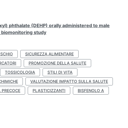
xyl) phthalate (DEHP) orally administered to male
n biomonitoring study
ISCHIO
SICUREZZA ALIMENTARE
RCATORI
PROMOZIONE DELLA SALUTE
TOSSICOLOGIA
STILI DI VITA
CHIMICHE
VALUTAZIONE IMPATTO SULLA SALUTE
À PRECOCE
PLASTICIZZANTI
BISFENOLO A