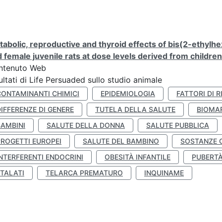
abolic, reproductive and thyroid effects of bis(2-ethylhe
 female juvenile rats at dose levels derived from childre
ntenuto Web
ultati di Life Persuaded sullo studio animale
CONTAMINANTI CHIMICI
EPIDEMIOLOGIA
FATTORI DI R
IFFERENZE DI GENERE
TUTELA DELLA SALUTE
BIOMA
BAMBINI
SALUTE DELLA DONNA
SALUTE PUBBLICA
PROGETTI EUROPEI
SALUTE DEL BAMBINO
SOSTANZE 
NTERFERENTI ENDOCRINI
OBESITÀ INFANTILE
PUBERT
FTALATI
TELARCA PREMATURO
INQUINAME