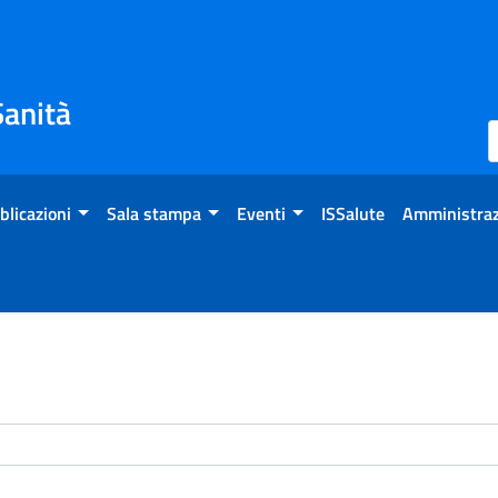
Sanità
blicazioni
Sala stampa
Eventi
ISSalute
Amministraz
enti