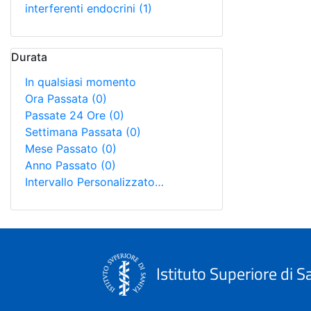
interferenti endocrini
(1)
Durata
In qualsiasi momento
Ora Passata
(0)
Passate 24 Ore
(0)
Settimana Passata
(0)
Mese Passato
(0)
Anno Passato
(0)
Intervallo Personalizzato…
Istituto Superiore di S