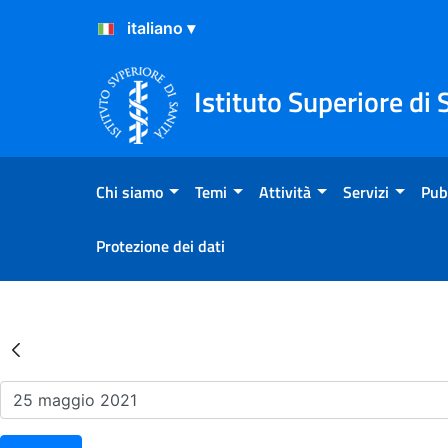
Salta al Contenuto
Salta al Footer
Istituto Superiore di 
Chi siamo
Temi
Attività
Servizi
Pub
Protezione dei dati
Risultati della Ricerca - Ev