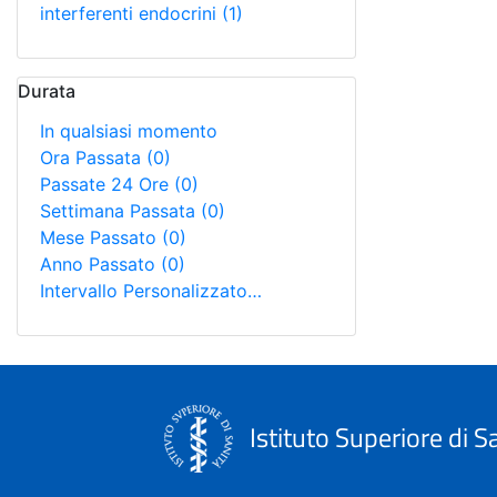
interferenti endocrini
(1)
Durata
In qualsiasi momento
Ora Passata
(0)
Passate 24 Ore
(0)
Settimana Passata
(0)
Mese Passato
(0)
Anno Passato
(0)
Intervallo Personalizzato…
Istituto Superiore di S