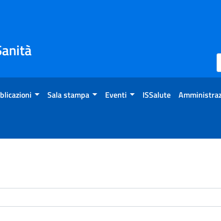
Sanità
blicazioni
Sala stampa
Eventi
ISSalute
Amministraz
enti