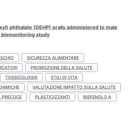
xyl) phthalate (DEHP) orally administered to male
n biomonitoring study
ISCHIO
SICUREZZA ALIMENTARE
RCATORI
PROMOZIONE DELLA SALUTE
TOSSICOLOGIA
STILI DI VITA
CHIMICHE
VALUTAZIONE IMPATTO SULLA SALUTE
À PRECOCE
PLASTICIZZANTI
BISFENOLO A