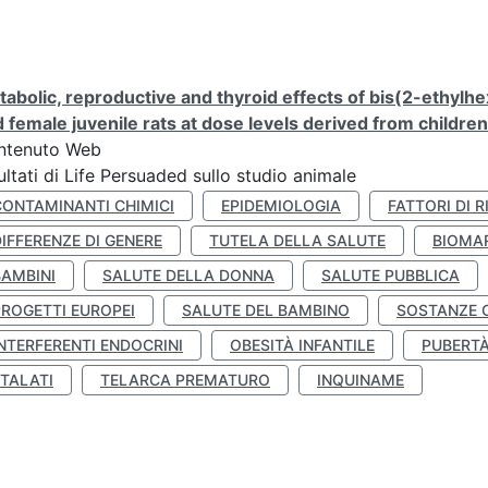
abolic, reproductive and thyroid effects of bis(2-ethylhe
 female juvenile rats at dose levels derived from childre
ntenuto Web
ultati di Life Persuaded sullo studio animale
CONTAMINANTI CHIMICI
EPIDEMIOLOGIA
FATTORI DI R
IFFERENZE DI GENERE
TUTELA DELLA SALUTE
BIOMA
BAMBINI
SALUTE DELLA DONNA
SALUTE PUBBLICA
PROGETTI EUROPEI
SALUTE DEL BAMBINO
SOSTANZE 
NTERFERENTI ENDOCRINI
OBESITÀ INFANTILE
PUBERT
FTALATI
TELARCA PREMATURO
INQUINAME