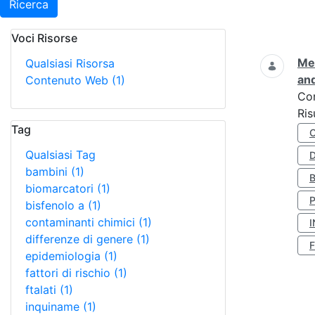
Ricerca
Voci Risorse
Ricerca
Met
Qualsiasi Risorsa
and
Contenuto Web
(1)
Co
Ris
Tag
Qualsiasi Tag
D
bambini
(1)
biomarcatori
(1)
bisfenolo a
(1)
contaminanti chimici
(1)
I
differenze di genere
(1)
epidemiologia
(1)
fattori di rischio
(1)
ftalati
(1)
inquiname
(1)