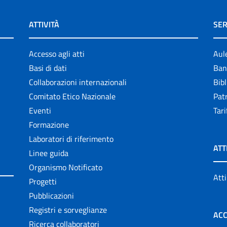
ATTIVITÀ
SER
Accesso agli atti
Aul
Basi di dati
Ban
Collaborazioni internazionali
Bibl
Comitato Etico Nazionale
Patr
Eventi
Tari
Formazione
Laboratori di riferimento
ATT
Linee guida
Organismo Notificato
Atti
Progetti
Pubblicazioni
Registri e sorveglianze
ACC
Ricerca collaboratori