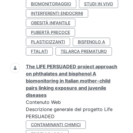
BIOMONITORAGGIO
STUDI IN VIVO
INTERFERENTI ENDOCRINI
OBESITÀ INFANTILE
PUBERTÀ PRECOCE
PLASTICIZZANTI
BISFENOLO A
FTALATI
TELARCA PREMATURO
The LIFE PERSUADED project approach
on phthalates and bisphenol A
biomonitoring in Italian mother-child
pairs linking exposure and juvenile
diseases
Contenuto Web
Descrizione generale del progetto Life
PERSUADED
CONTAMINANTI CHIMICI