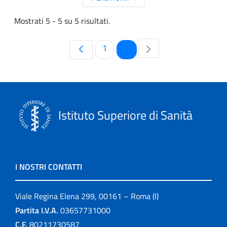
Mostrati 5 - 5 su 5 risultati.
Pagina
Pagina
1
2
Istituto Superiore di Sanità
I NOSTRI CONTATTI
Viale Regina Elena 299, 00161 – Roma (I)
Partita I.V.A.
03657731000
C.F.
80211730587