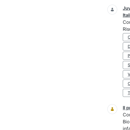
Juv
Ita
Co
Ris
D
S
O
Il
Co
Bio
inf