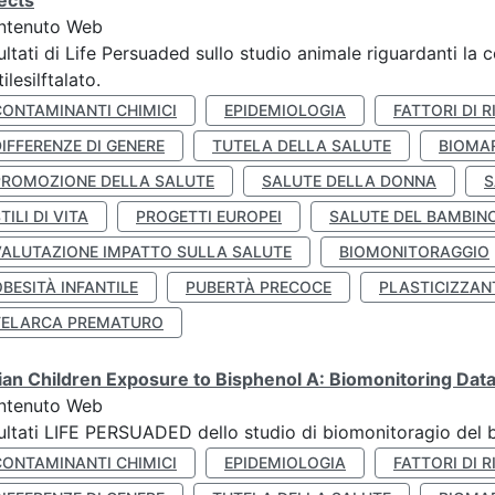
ects
ntenuto Web
ultati di Life Persuaded sullo studio animale riguardanti la 
tilesilftalato.
CONTAMINANTI CHIMICI
EPIDEMIOLOGIA
FATTORI DI R
IFFERENZE DI GENERE
TUTELA DELLA SALUTE
BIOMA
PROMOZIONE DELLA SALUTE
SALUTE DELLA DONNA
S
TILI DI VITA
PROGETTI EUROPEI
SALUTE DEL BAMBIN
VALUTAZIONE IMPATTO SULLA SALUTE
BIOMONITORAGGIO
BESITÀ INFANTILE
PUBERTÀ PRECOCE
PLASTICIZZAN
TELARCA PREMATURO
lian Children Exposure to Bisphenol A: Biomonitoring Da
ntenuto Web
ultati LIFE PERSUADED dello studio di biomonitoragio del 
CONTAMINANTI CHIMICI
EPIDEMIOLOGIA
FATTORI DI R