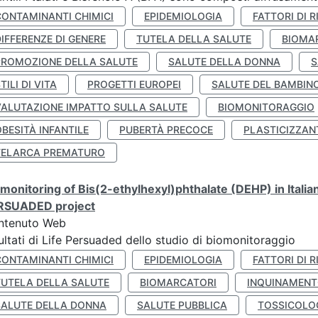
CONTAMINANTI CHIMICI
EPIDEMIOLOGIA
FATTORI DI R
IFFERENZE DI GENERE
TUTELA DELLA SALUTE
BIOMA
PROMOZIONE DELLA SALUTE
SALUTE DELLA DONNA
S
TILI DI VITA
PROGETTI EUROPEI
SALUTE DEL BAMBIN
VALUTAZIONE IMPATTO SULLA SALUTE
BIOMONITORAGGIO
BESITÀ INFANTILE
PUBERTÀ PRECOCE
PLASTICIZZAN
TELARCA PREMATURO
monitoring of Bis(2-ethylhexyl)phthalate (DEHP) in Italia
RSUADED project
ntenuto Web
ultati di Life Persuaded dello studio di biomonitoraggio
CONTAMINANTI CHIMICI
EPIDEMIOLOGIA
FATTORI DI R
TUTELA DELLA SALUTE
BIOMARCATORI
INQUINAMEN
SALUTE DELLA DONNA
SALUTE PUBBLICA
TOSSICOLO