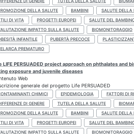
IFFERENZE DI GENERE
TUTELA DELLA SALUTE
BIOMA
PROMOZIONE DELLA SALUTE
BAMBINI
SALUTE DELLA
TILI DI VITA
PROGETTI EUROPEI
SALUTE DEL BAMBIN
VALUTAZIONE IMPATTO SULLA SALUTE
BIOMONITORAGGIO
BESITÀ INFANTILE
PUBERTÀ PRECOCE
PLASTICIZZAN
TELARCA PREMATURO
 LIFE PERSUADED project approach on phthalates and bisp
king exposure and juvenile diseases
ntenuto Web
crizione generale del progetto Life PERSUADED
CONTAMINANTI CHIMICI
EPIDEMIOLOGIA
FATTORI DI R
IFFERENZE DI GENERE
TUTELA DELLA SALUTE
BIOMA
PROMOZIONE DELLA SALUTE
BAMBINI
SALUTE DELLA
TILI DI VITA
PROGETTI EUROPEI
SALUTE DEL BAMBIN
VALUTAZIONE IMPATTO SULLA SALUTE
BIOMONITORAGGIO