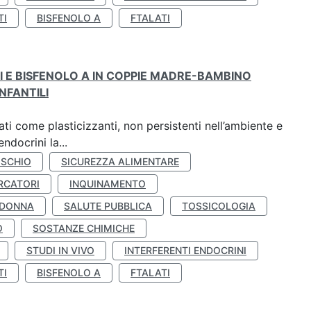
TI
BISFENOLO A
FTALATI
TI E BISFENOLO A IN COPPIE MADRE-BAMBINO
NFANTILI
ti come plasticizzanti, non persistenti nell’ambiente e
ndocrini la...
ISCHIO
SICUREZZA ALIMENTARE
RCATORI
INQUINAMENTO
 DONNA
SALUTE PUBBLICA
TOSSICOLOGIA
O
SOSTANZE CHIMICHE
STUDI IN VIVO
INTERFERENTI ENDOCRINI
TI
BISFENOLO A
FTALATI