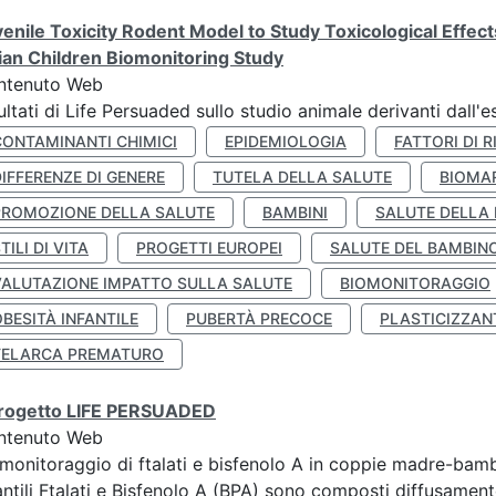
enile Toxicity Rodent Model to Study Toxicological Effec
lian Children Biomonitoring Study
ntenuto Web
ultati di Life Persuaded sullo studio animale derivanti dall'
CONTAMINANTI CHIMICI
EPIDEMIOLOGIA
FATTORI DI R
IFFERENZE DI GENERE
TUTELA DELLA SALUTE
BIOMA
PROMOZIONE DELLA SALUTE
BAMBINI
SALUTE DELLA
TILI DI VITA
PROGETTI EUROPEI
SALUTE DEL BAMBIN
VALUTAZIONE IMPATTO SULLA SALUTE
BIOMONITORAGGIO
BESITÀ INFANTILE
PUBERTÀ PRECOCE
PLASTICIZZAN
TELARCA PREMATURO
 progetto LIFE PERSUADED
ntenuto Web
monitoraggio di ftalati e bisfenolo A in coppie madre-bamb
antili Ftalati e Bisfenolo A (BPA) sono composti diffusamente 