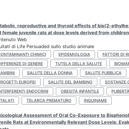
abolic, reproductive and thyroid effects of bis(2-ethylhe
 female juvenile rats at dose levels derived from childre
ntenuto Web
ultati di Life Persuaded sullo studio animale
CONTAMINANTI CHIMICI
EPIDEMIOLOGIA
FATTORI DI R
IFFERENZE DI GENERE
TUTELA DELLA SALUTE
BIOMA
BAMBINI
SALUTE DELLA DONNA
SALUTE PUBBLICA
PROGETTI EUROPEI
SALUTE DEL BAMBINO
SOSTANZE 
NTERFERENTI ENDOCRINI
OBESITÀ INFANTILE
PUBERT
FTALATI
TELARCA PREMATURO
INQUINAME
icological Assessment of Oral Co-Exposure to Bisphenol 
enile Rats at Environmentally Relevant Dose Levels: Evalu