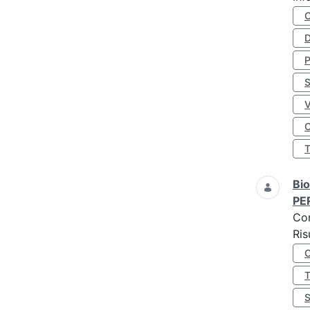
D
S
O
Bio
PE
Co
Ris