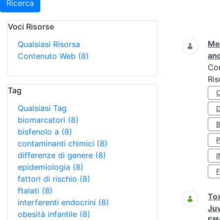
Ricerca
Voci Risorse
Ricerca
Met
Qualsiasi Risorsa
and
Contenuto Web
(8)
Co
Ris
Tag
Qualsiasi Tag
D
biomarcatori
(8)
bisfenolo a
(8)
contaminanti chimici
(8)
differenze di genere
(8)
I
epidemiologia
(8)
fattori di rischio
(8)
ftalati
(8)
Tox
interferenti endocrini
(8)
Juv
obesità infantile
(8)