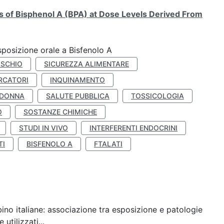
ts of Bisphenol A (BPA) at Dose Levels Derived From
esposizione orale a Bisfenolo A
ISCHIO
SICUREZZA ALIMENTARE
RCATORI
INQUINAMENTO
 DONNA
SALUTE PUBBLICA
TOSSICOLOGIA
O
SOSTANZE CHIMICHE
STUDI IN VIVO
INTERFERENTI ENDOCRINI
TI
BISFENOLO A
FTALATI
ino italiane: associazione tra esposizione e patologie
utilizzati...