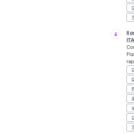
O
Il
IT
Co
Fta
rap
D
S
O