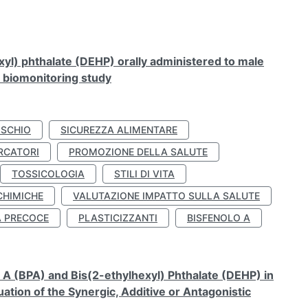
xyl) phthalate (DEHP) orally administered to male
n biomonitoring study
ISCHIO
SICUREZZA ALIMENTARE
RCATORI
PROMOZIONE DELLA SALUTE
TOSSICOLOGIA
STILI DI VITA
CHIMICHE
VALUTAZIONE IMPATTO SULLA SALUTE
À PRECOCE
PLASTICIZZANTI
BISFENOLO A
A (BPA) and Bis(2-ethylhexyl) Phthalate (DEHP) in
ation of the Synergic, Additive or Antagonistic