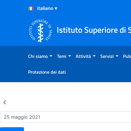
Salta al Contenuto
Salta al Footer
Istituto Superiore di 
Chi siamo
Temi
Attività
Servizi
Pub
Protezione dei dati
Risultati della Ricerca - Ev