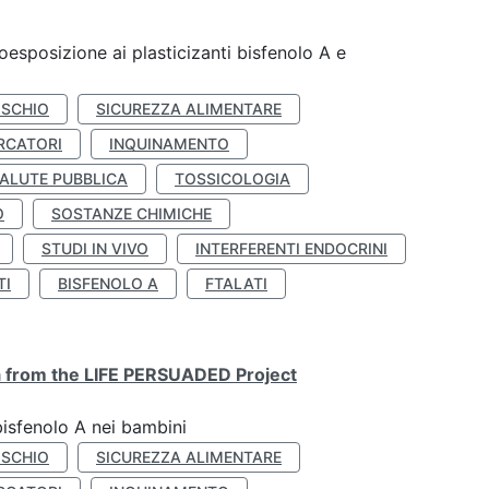
coesposizione ai plasticizanti bisfenolo A e
ISCHIO
SICUREZZA ALIMENTARE
RCATORI
INQUINAMENTO
ALUTE PUBBLICA
TOSSICOLOGIA
O
SOSTANZE CHIMICHE
STUDI IN VIVO
INTERFERENTI ENDOCRINI
TI
BISFENOLO A
FTALATI
ta from the LIFE PERSUADED Project
bisfenolo A nei bambini
ISCHIO
SICUREZZA ALIMENTARE