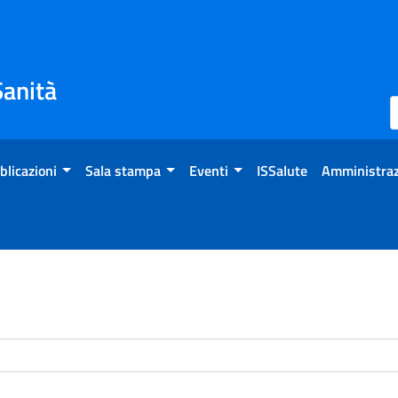
Sanità
blicazioni
Sala stampa
Eventi
ISSalute
Amministraz
enti