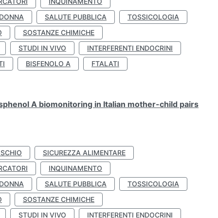
RCATORI
INQUINAMENTO
 DONNA
SALUTE PUBBLICA
TOSSICOLOGIA
O
SOSTANZE CHIMICHE
STUDI IN VIVO
INTERFERENTI ENDOCRINI
TI
BISFENOLO A
FTALATI
henol A biomonitoring in Italian mother-child pairs
ISCHIO
SICUREZZA ALIMENTARE
RCATORI
INQUINAMENTO
 DONNA
SALUTE PUBBLICA
TOSSICOLOGIA
O
SOSTANZE CHIMICHE
STUDI IN VIVO
INTERFERENTI ENDOCRINI