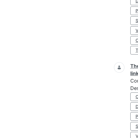
D
S
O
The
lin
Co
Des
D
S