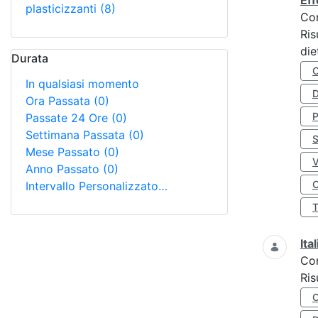
Eff
plasticizzanti
(8)
Co
Ris
die
Durata
In qualsiasi momento
D
Ora Passata
(0)
Passate 24 Ore
(0)
Settimana Passata
(0)
S
Mese Passato
(0)
Anno Passato
(0)
O
Intervallo Personalizzato…
Ita
Co
Ris