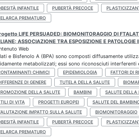
BESITÀ INFANTILE
PUBERTÀ PRECOCE
PLASTICIZZAN
TELARCA PREMATURO
 progetto LIFE PERSUADED: BIOMONITORAGGIO DI FTALA
ALIANE: ASSOCIAZIONE TRA ESPOSIZIONE E PATOLOGIE I
ntenuto Web
lati e Bisfenolo A (BPA) sono composti diffusamente utilizza
idamente metabolizzati; essi sono riconosciuti interferenti e
CONTAMINANTI CHIMICI
EPIDEMIOLOGIA
FATTORI DI R
IFFERENZE DI GENERE
TUTELA DELLA SALUTE
BIOMA
PROMOZIONE DELLA SALUTE
BAMBINI
SALUTE DELLA
TILI DI VITA
PROGETTI EUROPEI
SALUTE DEL BAMBIN
VALUTAZIONE IMPATTO SULLA SALUTE
BIOMONITORAGGIO
BESITÀ INFANTILE
PUBERTÀ PRECOCE
PLASTICIZZAN
TELARCA PREMATURO