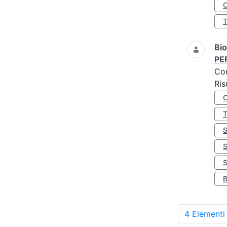
O
Bio
PE
Co
Ris
S
4 Elementi