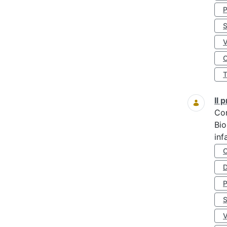
S
O
Il
Co
Bio
inf
D
S