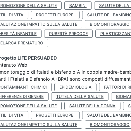
PROMOZIONE DELLA SALUTE
BAMBINI
SALUTE DELLA
TILI DI VITA
PROGETTI EUROPEI
SALUTE DEL BAMBIN
VALUTAZIONE IMPATTO SULLA SALUTE
BIOMONITORAGGIO
BESITÀ INFANTILE
PUBERTÀ PRECOCE
PLASTICIZZAN
TELARCA PREMATURO
 progetto LIFE PERSUADED
ntenuto Web
monitoraggio di ftalati e bisfenolo A in coppie madre-bamb
antili Ftalati e Bisfenolo A (BPA) sono composti diffusamente 
CONTAMINANTI CHIMICI
EPIDEMIOLOGIA
FATTORI DI R
IFFERENZE DI GENERE
TUTELA DELLA SALUTE
BIOMA
PROMOZIONE DELLA SALUTE
SALUTE DELLA DONNA
S
TILI DI VITA
PROGETTI EUROPEI
SALUTE DEL BAMBIN
VALUTAZIONE IMPATTO SULLA SALUTE
BIOMONITORAGGIO