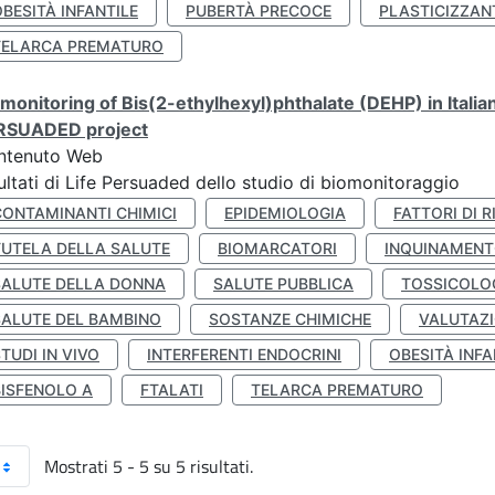
BESITÀ INFANTILE
PUBERTÀ PRECOCE
PLASTICIZZAN
TELARCA PREMATURO
monitoring of Bis(2-ethylhexyl)phthalate (DEHP) in Italia
RSUADED project
ntenuto Web
ultati di Life Persuaded dello studio di biomonitoraggio
CONTAMINANTI CHIMICI
EPIDEMIOLOGIA
FATTORI DI R
TUTELA DELLA SALUTE
BIOMARCATORI
INQUINAMEN
SALUTE DELLA DONNA
SALUTE PUBBLICA
TOSSICOLO
SALUTE DEL BAMBINO
SOSTANZE CHIMICHE
VALUTAZI
TUDI IN VIVO
INTERFERENTI ENDOCRINI
OBESITÀ INFA
BISFENOLO A
FTALATI
TELARCA PREMATURO
Mostrati 5 - 5 su 5 risultati.