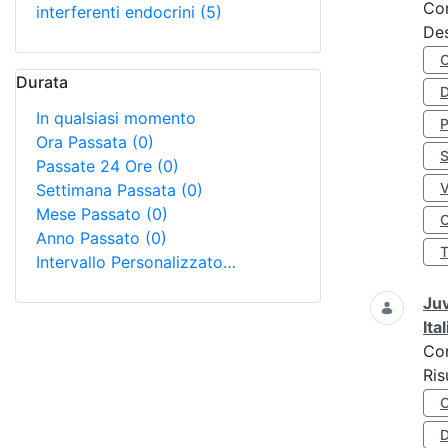
Co
interferenti endocrini
(5)
Des
Durata
D
In qualsiasi momento
Ora Passata
(0)
S
Passate 24 Ore
(0)
Settimana Passata
(0)
Mese Passato
(0)
O
Anno Passato
(0)
Intervallo Personalizzato…
Juv
Ita
Co
Ris
D