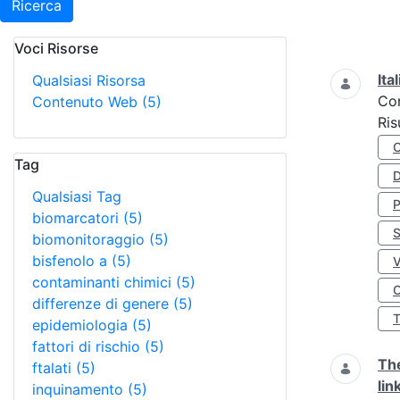
Ricerca
Voci Risorse
Ricerca
Ita
Qualsiasi Risorsa
Co
Contenuto Web
(5)
Ris
Tag
D
Qualsiasi Tag
biomarcatori
(5)
S
biomonitoraggio
(5)
bisfenolo a
(5)
contaminanti chimici
(5)
O
differenze di genere
(5)
epidemiologia
(5)
fattori di rischio
(5)
The
ftalati
(5)
lin
inquinamento
(5)