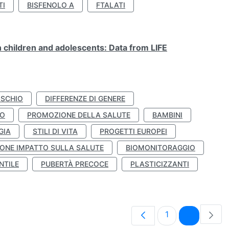
TI
BISFENOLO A
FTALATI
n children and adolescents: Data from LIFE
ISCHIO
DIFFERENZE DI GENERE
TO
PROMOZIONE DELLA SALUTE
BAMBINI
GIA
STILI DI VITA
PROGETTI EUROPEI
ONE IMPATTO SULLA SALUTE
BIOMONITORAGGIO
NTILE
PUBERTÀ PRECOCE
PLASTICIZZANTI
Pagina
Pagina
1
2