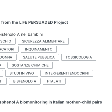
ta from the LIFE PERSUADED Project
bisfenolo A nei bambini
ISCHIO
SICUREZZA ALIMENTARE
RCATORI
INQUINAMENTO
 DONNA
SALUTE PUBBLICA
TOSSICOLOGIA
O
SOSTANZE CHIMICHE
STUDI IN VIVO
INTERFERENTI ENDOCRINI
TI
BISFENOLO A
FTALATI
henol A biomonitoring in Italian mother-child pairs