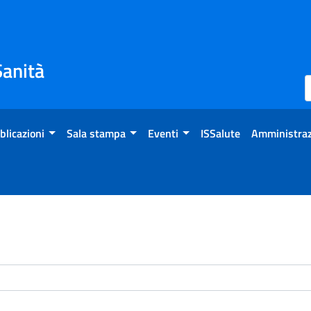
Sanità
blicazioni
Sala stampa
Eventi
ISSalute
Amministraz
enti