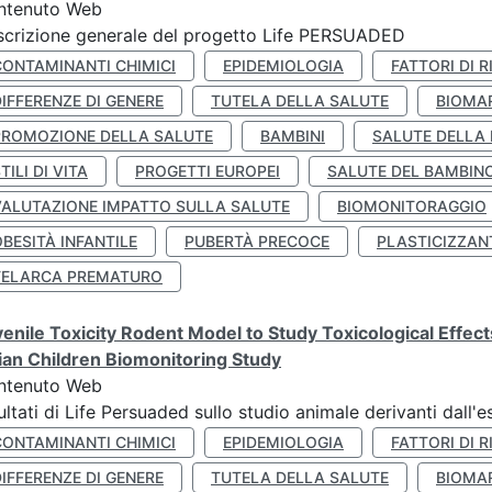
ntenuto Web
crizione generale del progetto Life PERSUADED
CONTAMINANTI CHIMICI
EPIDEMIOLOGIA
FATTORI DI R
IFFERENZE DI GENERE
TUTELA DELLA SALUTE
BIOMA
PROMOZIONE DELLA SALUTE
BAMBINI
SALUTE DELLA
TILI DI VITA
PROGETTI EUROPEI
SALUTE DEL BAMBIN
VALUTAZIONE IMPATTO SULLA SALUTE
BIOMONITORAGGIO
BESITÀ INFANTILE
PUBERTÀ PRECOCE
PLASTICIZZAN
TELARCA PREMATURO
enile Toxicity Rodent Model to Study Toxicological Effec
lian Children Biomonitoring Study
ntenuto Web
ultati di Life Persuaded sullo studio animale derivanti dall'
CONTAMINANTI CHIMICI
EPIDEMIOLOGIA
FATTORI DI R
IFFERENZE DI GENERE
TUTELA DELLA SALUTE
BIOMA