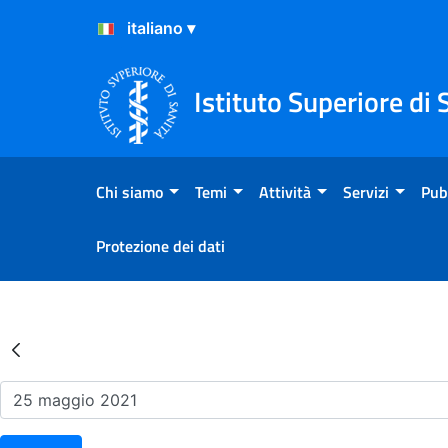
Salta al Contenuto
Salta al Footer
Istituto Superiore di 
Chi siamo
Temi
Attività
Servizi
Pub
Protezione dei dati
Risultati della Ricerca - Ev