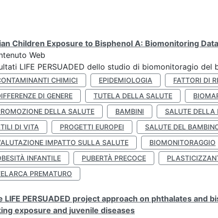
lian Children Exposure to Bisphenol A: Biomonitoring Da
ntenuto Web
ultati LIFE PERSUADED dello studio di biomonitoragio del 
CONTAMINANTI CHIMICI
EPIDEMIOLOGIA
FATTORI DI R
IFFERENZE DI GENERE
TUTELA DELLA SALUTE
BIOMA
PROMOZIONE DELLA SALUTE
BAMBINI
SALUTE DELLA
TILI DI VITA
PROGETTI EUROPEI
SALUTE DEL BAMBIN
VALUTAZIONE IMPATTO SULLA SALUTE
BIOMONITORAGGIO
BESITÀ INFANTILE
PUBERTÀ PRECOCE
PLASTICIZZAN
TELARCA PREMATURO
 LIFE PERSUADED project approach on phthalates and bisp
king exposure and juvenile diseases