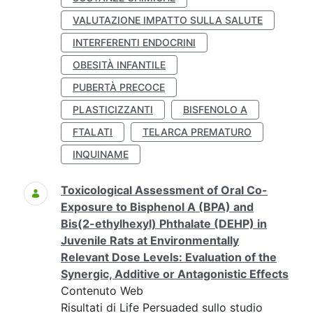
VALUTAZIONE IMPATTO SULLA SALUTE
INTERFERENTI ENDOCRINI
OBESITÀ INFANTILE
PUBERTÀ PRECOCE
PLASTICIZZANTI
BISFENOLO A
FTALATI
TELARCA PREMATURO
INQUINAME
Toxicological Assessment of Oral Co-
Exposure to Bisphenol A (BPA) and
Bis(2-ethylhexyl) Phthalate (DEHP) in
Juvenile Rats at Environmentally
Relevant Dose Levels: Evaluation of the
Synergic, Additive or Antagonistic Effects
Contenuto Web
Risultati di Life Persuaded sullo studio