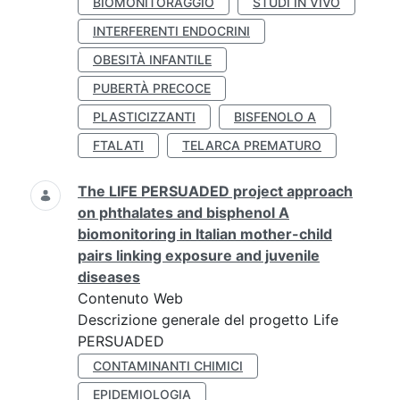
BIOMONITORAGGIO
STUDI IN VIVO
INTERFERENTI ENDOCRINI
OBESITÀ INFANTILE
PUBERTÀ PRECOCE
PLASTICIZZANTI
BISFENOLO A
FTALATI
TELARCA PREMATURO
The LIFE PERSUADED project approach
on phthalates and bisphenol A
biomonitoring in Italian mother-child
pairs linking exposure and juvenile
diseases
Contenuto Web
Descrizione generale del progetto Life
PERSUADED
CONTAMINANTI CHIMICI
EPIDEMIOLOGIA