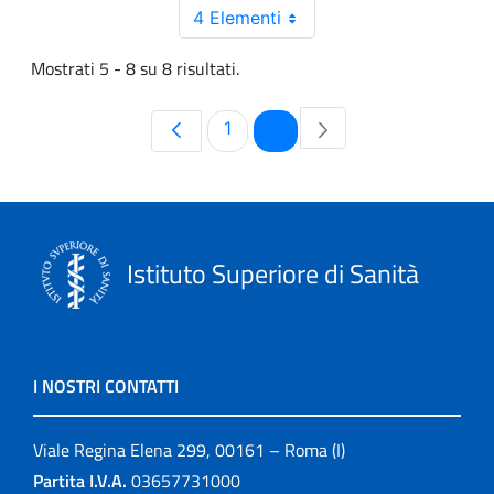
4 Elementi
Mostrati 5 - 8 su 8 risultati.
Pagina
Pagina
1
2
Istituto Superiore di Sanità
I NOSTRI CONTATTI
Viale Regina Elena 299, 00161 – Roma (I)
Partita I.V.A.
03657731000