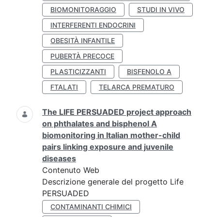
BIOMONITORAGGIO
STUDI IN VIVO
INTERFERENTI ENDOCRINI
OBESITÀ INFANTILE
PUBERTÀ PRECOCE
PLASTICIZZANTI
BISFENOLO A
FTALATI
TELARCA PREMATURO
The LIFE PERSUADED project approach
on phthalates and bisphenol A
biomonitoring in Italian mother-child
pairs linking exposure and juvenile
diseases
Contenuto Web
Descrizione generale del progetto Life
PERSUADED
CONTAMINANTI CHIMICI