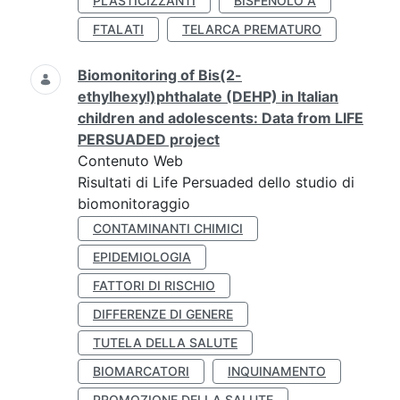
PLASTICIZZANTI
BISFENOLO A
FTALATI
TELARCA PREMATURO
Biomonitoring of Bis(2-
ethylhexyl)phthalate (DEHP) in Italian
children and adolescents: Data from LIFE
PERSUADED project
Contenuto Web
Risultati di Life Persuaded dello studio di
biomonitoraggio
CONTAMINANTI CHIMICI
EPIDEMIOLOGIA
FATTORI DI RISCHIO
DIFFERENZE DI GENERE
TUTELA DELLA SALUTE
BIOMARCATORI
INQUINAMENTO
PROMOZIONE DELLA SALUTE