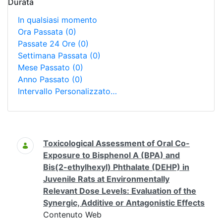
Durata
In qualsiasi momento
Ora Passata
(0)
Passate 24 Ore
(0)
Settimana Passata
(0)
Mese Passato
(0)
Anno Passato
(0)
Intervallo Personalizzato…
Ricerca
Toxicological Assessment of Oral Co-
Exposure to Bisphenol A (BPA) and
Bis(2-ethylhexyl) Phthalate (DEHP) in
Juvenile Rats at Environmentally
Relevant Dose Levels: Evaluation of the
Synergic, Additive or Antagonistic Effects
Contenuto Web