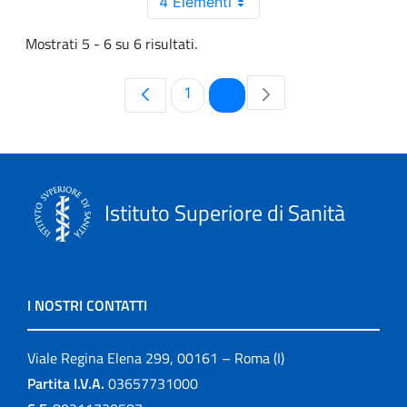
4 Elementi
Mostrati 5 - 6 su 6 risultati.
Pagina
Pagina
1
2
Istituto Superiore di Sanità
I NOSTRI CONTATTI
Viale Regina Elena 299, 00161 – Roma (I)
Partita I.V.A.
03657731000