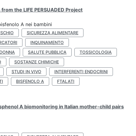
ta from the LIFE PERSUADED Project
bisfenolo A nei bambini
ISCHIO
SICUREZZA ALIMENTARE
RCATORI
INQUINAMENTO
 DONNA
SALUTE PUBBLICA
TOSSICOLOGIA
O
SOSTANZE CHIMICHE
STUDI IN VIVO
INTERFERENTI ENDOCRINI
TI
BISFENOLO A
FTALATI
henol A biomonitoring in Italian mother-child pairs