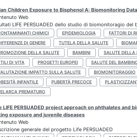
lian Children Exposure to Bisphenol A: Biomonitoring Da
ntenuto Web
ultati LIFE PERSUADED dello studio di biomonitoragio del 
CONTAMINANTI CHIMICI
EPIDEMIOLOGIA
FATTORI DI R
IFFERENZE DI GENERE
TUTELA DELLA SALUTE
BIOMA
PROMOZIONE DELLA SALUTE
BAMBINI
SALUTE DELLA
TILI DI VITA
PROGETTI EUROPEI
SALUTE DEL BAMBIN
VALUTAZIONE IMPATTO SULLA SALUTE
BIOMONITORAGGIO
BESITÀ INFANTILE
PUBERTÀ PRECOCE
PLASTICIZZAN
TELARCA PREMATURO
 LIFE PERSUADED project approach on phthalates and bisp
king exposure and juvenile diseases
ntenuto Web
crizione generale del progetto Life PERSUADED