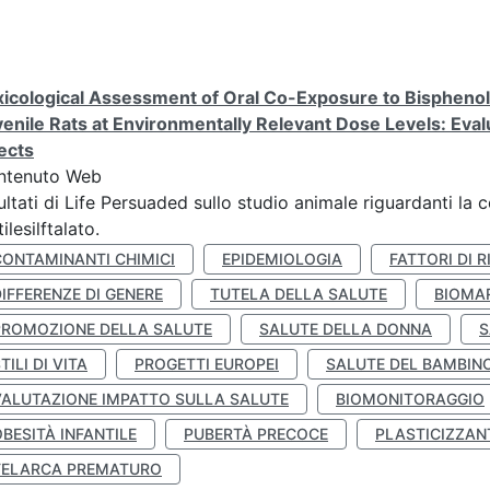
icological Assessment of Oral Co-Exposure to Bisphenol 
enile Rats at Environmentally Relevant Dose Levels: Evalu
ects
ntenuto Web
ultati di Life Persuaded sullo studio animale riguardanti la 
tilesilftalato.
CONTAMINANTI CHIMICI
EPIDEMIOLOGIA
FATTORI DI R
IFFERENZE DI GENERE
TUTELA DELLA SALUTE
BIOMA
PROMOZIONE DELLA SALUTE
SALUTE DELLA DONNA
S
TILI DI VITA
PROGETTI EUROPEI
SALUTE DEL BAMBIN
VALUTAZIONE IMPATTO SULLA SALUTE
BIOMONITORAGGIO
BESITÀ INFANTILE
PUBERTÀ PRECOCE
PLASTICIZZAN
TELARCA PREMATURO