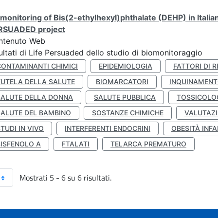
monitoring of Bis(2-ethylhexyl)phthalate (DEHP) in Italia
RSUADED project
ntenuto Web
ultati di Life Persuaded dello studio di biomonitoraggio
CONTAMINANTI CHIMICI
EPIDEMIOLOGIA
FATTORI DI R
TUTELA DELLA SALUTE
BIOMARCATORI
INQUINAMEN
SALUTE DELLA DONNA
SALUTE PUBBLICA
TOSSICOLO
SALUTE DEL BAMBINO
SOSTANZE CHIMICHE
VALUTAZI
TUDI IN VIVO
INTERFERENTI ENDOCRINI
OBESITÀ INFA
BISFENOLO A
FTALATI
TELARCA PREMATURO
Mostrati 5 - 6 su 6 risultati.