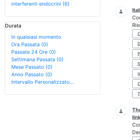
interferenti endocrini
(6)
Ita
Co
Ris
Durata
In qualsiasi momento
D
Ora Passata
(0)
Passate 24 Ore
(0)
Settimana Passata
(0)
S
Mese Passato
(0)
Anno Passato
(0)
Intervallo Personalizzato…
O
The
lin
Co
Des