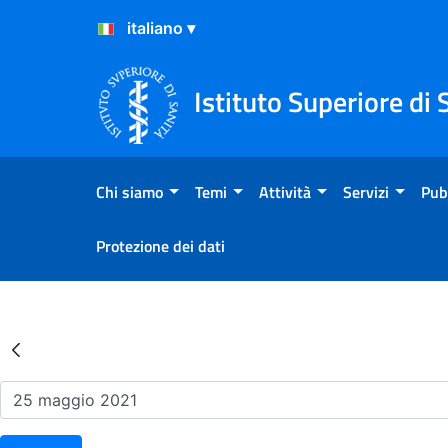
Salta al Contenuto
Salta al Footer
Istituto Superiore di 
Chi siamo
Temi
Attività
Servizi
Pub
Protezione dei dati
Risultati della Ricerca - Ev