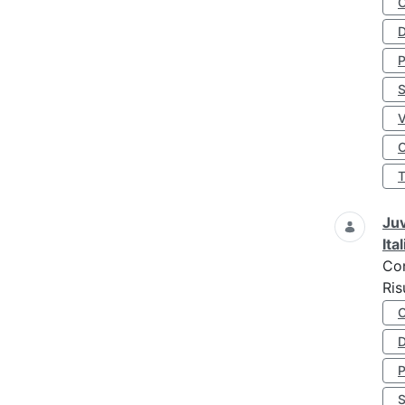
D
S
O
Juv
Ita
Co
Ris
D
S