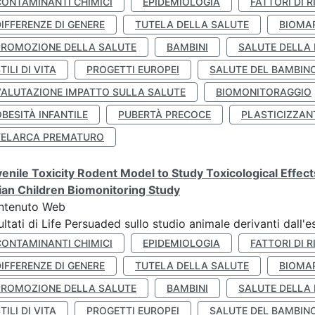
CONTAMINANTI CHIMICI
EPIDEMIOLOGIA
FATTORI DI R
IFFERENZE DI GENERE
TUTELA DELLA SALUTE
BIOMA
PROMOZIONE DELLA SALUTE
BAMBINI
SALUTE DELLA
TILI DI VITA
PROGETTI EUROPEI
SALUTE DEL BAMBIN
VALUTAZIONE IMPATTO SULLA SALUTE
BIOMONITORAGGIO
BESITÀ INFANTILE
PUBERTÀ PRECOCE
PLASTICIZZAN
TELARCA PREMATURO
enile Toxicity Rodent Model to Study Toxicological Effec
lian Children Biomonitoring Study
ntenuto Web
ultati di Life Persuaded sullo studio animale derivanti dall'
CONTAMINANTI CHIMICI
EPIDEMIOLOGIA
FATTORI DI R
IFFERENZE DI GENERE
TUTELA DELLA SALUTE
BIOMA
PROMOZIONE DELLA SALUTE
BAMBINI
SALUTE DELLA
TILI DI VITA
PROGETTI EUROPEI
SALUTE DEL BAMBIN