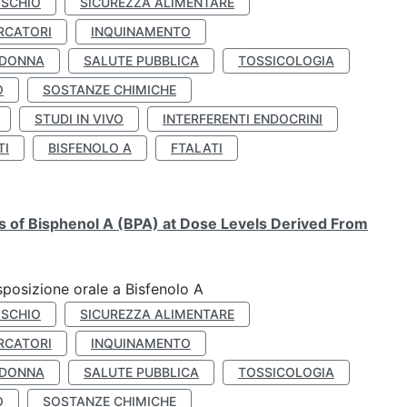
ISCHIO
SICUREZZA ALIMENTARE
RCATORI
INQUINAMENTO
 DONNA
SALUTE PUBBLICA
TOSSICOLOGIA
O
SOSTANZE CHIMICHE
STUDI IN VIVO
INTERFERENTI ENDOCRINI
TI
BISFENOLO A
FTALATI
ts of Bisphenol A (BPA) at Dose Levels Derived From
esposizione orale a Bisfenolo A
ISCHIO
SICUREZZA ALIMENTARE
RCATORI
INQUINAMENTO
 DONNA
SALUTE PUBBLICA
TOSSICOLOGIA
O
SOSTANZE CHIMICHE