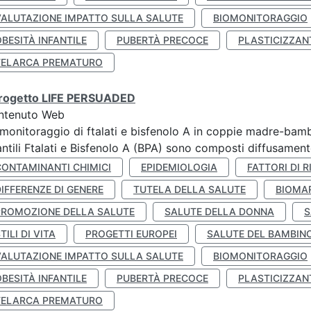
VALUTAZIONE IMPATTO SULLA SALUTE
BIOMONITORAGGIO
BESITÀ INFANTILE
PUBERTÀ PRECOCE
PLASTICIZZAN
TELARCA PREMATURO
 progetto LIFE PERSUADED
ntenuto Web
monitoraggio di ftalati e bisfenolo A in coppie madre-bamb
antili Ftalati e Bisfenolo A (BPA) sono composti diffusamente 
CONTAMINANTI CHIMICI
EPIDEMIOLOGIA
FATTORI DI R
IFFERENZE DI GENERE
TUTELA DELLA SALUTE
BIOMA
PROMOZIONE DELLA SALUTE
SALUTE DELLA DONNA
S
TILI DI VITA
PROGETTI EUROPEI
SALUTE DEL BAMBIN
VALUTAZIONE IMPATTO SULLA SALUTE
BIOMONITORAGGIO
BESITÀ INFANTILE
PUBERTÀ PRECOCE
PLASTICIZZAN
TELARCA PREMATURO