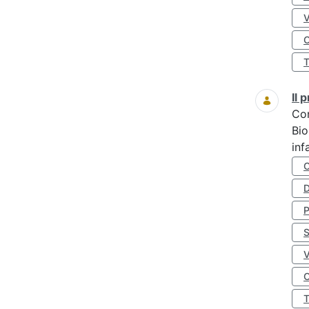
O
Il
Co
Bio
inf
D
S
O