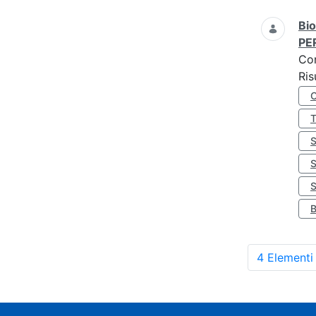
Bio
PE
Co
Ris
S
4 Elementi