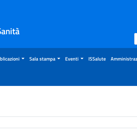
Sanità
blicazioni
Sala stampa
Eventi
ISSalute
Amministraz
enti