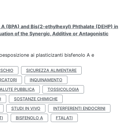
A (BPA) and Bis(2-ethylhexyl) Phthalate (DEHP) in
ation of the Synergic, Additive or Antagonistic
coesposizione ai plasticizanti bisfenolo A e
ISCHIO
SICUREZZA ALIMENTARE
RCATORI
INQUINAMENTO
ALUTE PUBBLICA
TOSSICOLOGIA
O
SOSTANZE CHIMICHE
STUDI IN VIVO
INTERFERENTI ENDOCRINI
TI
BISFENOLO A
FTALATI