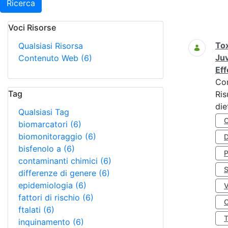
Ricerca
Voci Risorse
Ricerca
Tox
Qualsiasi Risorsa
Juv
Contenuto Web
(6)
Eff
Co
Tag
Ris
die
Qualsiasi Tag
biomarcatori
(6)
biomonitoraggio
(6)
D
bisfenolo a
(6)
contaminanti chimici
(6)
S
differenze di genere
(6)
epidemiologia
(6)
fattori di rischio
(6)
O
ftalati
(6)
inquinamento
(6)