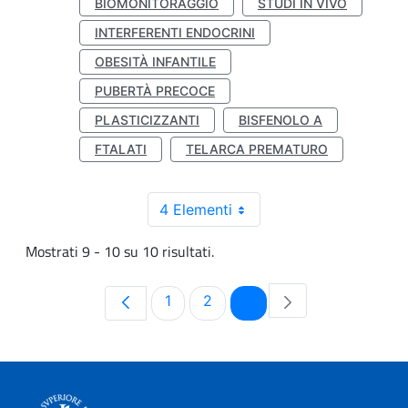
BIOMONITORAGGIO
STUDI IN VIVO
INTERFERENTI ENDOCRINI
OBESITÀ INFANTILE
PUBERTÀ PRECOCE
PLASTICIZZANTI
BISFENOLO A
FTALATI
TELARCA PREMATURO
4 Elementi
Mostrati 9 - 10 su 10 risultati.
Pagina
Pagina
Pagina
1
2
3