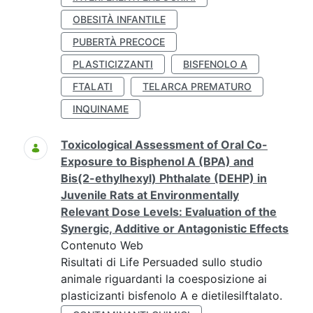
OBESITÀ INFANTILE
PUBERTÀ PRECOCE
PLASTICIZZANTI
BISFENOLO A
FTALATI
TELARCA PREMATURO
INQUINAME
Toxicological Assessment of Oral Co-
Exposure to Bisphenol A (BPA) and
Bis(2-ethylhexyl) Phthalate (DEHP) in
Juvenile Rats at Environmentally
Relevant Dose Levels: Evaluation of the
Synergic, Additive or Antagonistic Effects
Contenuto Web
Risultati di Life Persuaded sullo studio
animale riguardanti la coesposizione ai
plasticizanti bisfenolo A e dietilesilftalato.