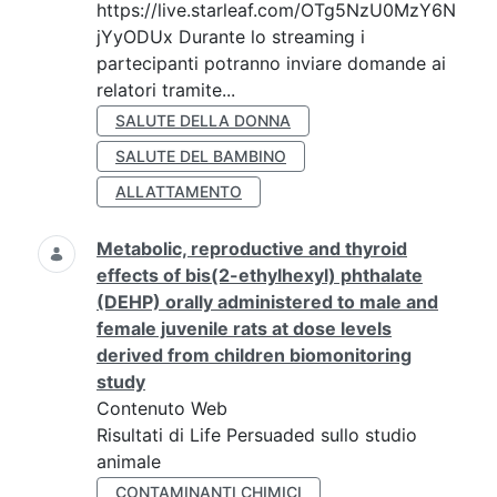
https://live.starleaf.com/OTg5NzU0MzY6N
jYyODUx Durante lo streaming i
partecipanti potranno inviare domande ai
relatori tramite...
SALUTE DELLA DONNA
SALUTE DEL BAMBINO
ALLATTAMENTO
Metabolic, reproductive and thyroid
effects of bis(2-ethylhexyl) phthalate
(DEHP) orally administered to male and
female juvenile rats at dose levels
derived from children biomonitoring
study
Contenuto Web
Risultati di Life Persuaded sullo studio
animale
CONTAMINANTI CHIMICI