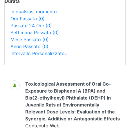
Durata
In qualsiasi momento
Ora Passata
(0)
Passate 24 Ore
(0)
Settimana Passata
(0)
Mese Passato
(0)
Anno Passato
(0)
Intervallo Personalizzato…
Ricerca
Toxicological Assessment of Oral Co-
Exposure to Bisphenol A (BPA) and
Bis(2-ethylhexyl) Phthalate (DEHP) in
Juvenile Rats at Environmentally
Relevant Dose Levels: Evaluation of the
Synergic, Additive or Antagonistic Effects
Contenuto Web