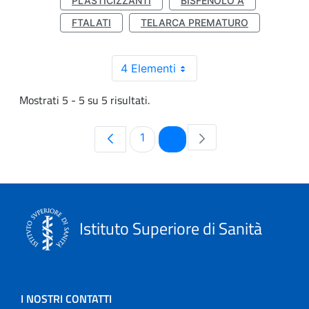
PLASTICIZZANTI
BISFENOLO A
FTALATI
TELARCA PREMATURO
4 Elementi
Mostrati 5 - 5 su 5 risultati.
Pagina
Pagina
1
2
Istituto Superiore di Sanità
I NOSTRI CONTATTI