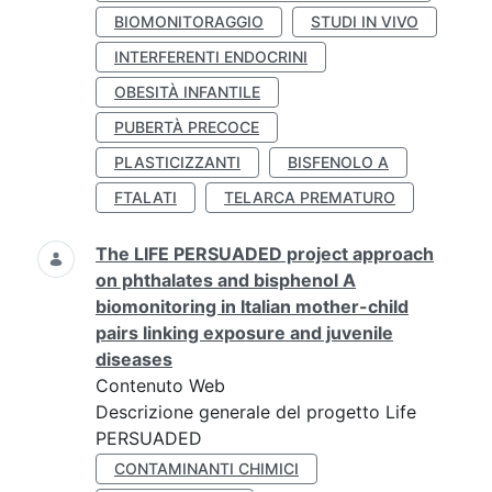
BIOMONITORAGGIO
STUDI IN VIVO
INTERFERENTI ENDOCRINI
OBESITÀ INFANTILE
PUBERTÀ PRECOCE
PLASTICIZZANTI
BISFENOLO A
FTALATI
TELARCA PREMATURO
The LIFE PERSUADED project approach
on phthalates and bisphenol A
biomonitoring in Italian mother-child
pairs linking exposure and juvenile
diseases
Contenuto Web
Descrizione generale del progetto Life
PERSUADED
CONTAMINANTI CHIMICI