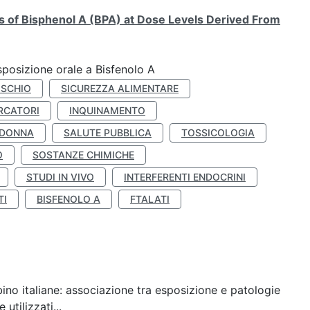
ts of Bisphenol A (BPA) at Dose Levels Derived From
esposizione orale a Bisfenolo A
ISCHIO
SICUREZZA ALIMENTARE
RCATORI
INQUINAMENTO
 DONNA
SALUTE PUBBLICA
TOSSICOLOGIA
O
SOSTANZE CHIMICHE
STUDI IN VIVO
INTERFERENTI ENDOCRINI
TI
BISFENOLO A
FTALATI
ino italiane: associazione tra esposizione e patologie
utilizzati...