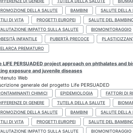
IFFERENZE DI GENERE
TUTELA DELLA SALUTE
BIOMA
PROMOZIONE DELLA SALUTE
BAMBINI
SALUTE DELLA
TILI DI VITA
PROGETTI EUROPEI
SALUTE DEL BAMBIN
VALUTAZIONE IMPATTO SULLA SALUTE
BIOMONITORAGGIO
BESITÀ INFANTILE
PUBERTÀ PRECOCE
PLASTICIZZAN
TELARCA PREMATURO
 LIFE PERSUADED project approach on phthalates and bisp
king exposure and juvenile diseases
ntenuto Web
crizione generale del progetto Life PERSUADED
CONTAMINANTI CHIMICI
EPIDEMIOLOGIA
FATTORI DI R
IFFERENZE DI GENERE
TUTELA DELLA SALUTE
BIOMA
PROMOZIONE DELLA SALUTE
BAMBINI
SALUTE DELLA
TILI DI VITA
PROGETTI EUROPEI
SALUTE DEL BAMBIN
VALUTAZIONE IMPATTO SULLA SALUTE
BIOMONITORAGGIO