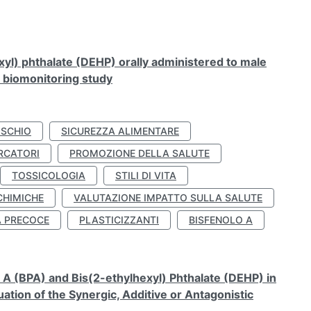
xyl) phthalate (DEHP) orally administered to male
n biomonitoring study
ISCHIO
SICUREZZA ALIMENTARE
RCATORI
PROMOZIONE DELLA SALUTE
TOSSICOLOGIA
STILI DI VITA
CHIMICHE
VALUTAZIONE IMPATTO SULLA SALUTE
À PRECOCE
PLASTICIZZANTI
BISFENOLO A
A (BPA) and Bis(2-ethylhexyl) Phthalate (DEHP) in
ation of the Synergic, Additive or Antagonistic