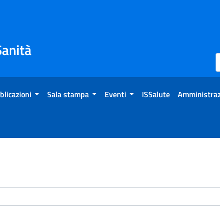
Sanità
blicazioni
Sala stampa
Eventi
ISSalute
Amministraz
enti