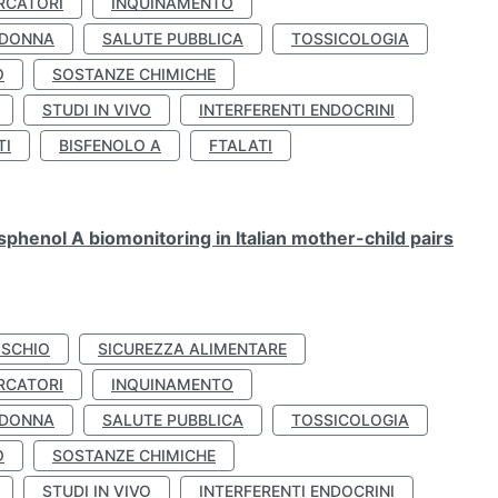
RCATORI
INQUINAMENTO
 DONNA
SALUTE PUBBLICA
TOSSICOLOGIA
O
SOSTANZE CHIMICHE
STUDI IN VIVO
INTERFERENTI ENDOCRINI
TI
BISFENOLO A
FTALATI
henol A biomonitoring in Italian mother-child pairs
ISCHIO
SICUREZZA ALIMENTARE
RCATORI
INQUINAMENTO
 DONNA
SALUTE PUBBLICA
TOSSICOLOGIA
O
SOSTANZE CHIMICHE
STUDI IN VIVO
INTERFERENTI ENDOCRINI