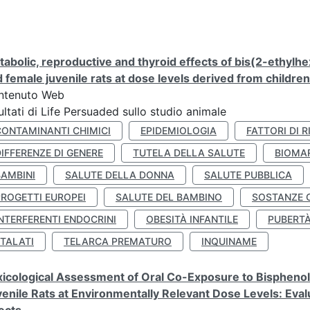
abolic, reproductive and thyroid effects of bis(2-ethylhe
 female juvenile rats at dose levels derived from childre
ntenuto Web
ultati di Life Persuaded sullo studio animale
CONTAMINANTI CHIMICI
EPIDEMIOLOGIA
FATTORI DI R
IFFERENZE DI GENERE
TUTELA DELLA SALUTE
BIOMA
BAMBINI
SALUTE DELLA DONNA
SALUTE PUBBLICA
PROGETTI EUROPEI
SALUTE DEL BAMBINO
SOSTANZE 
NTERFERENTI ENDOCRINI
OBESITÀ INFANTILE
PUBERT
FTALATI
TELARCA PREMATURO
INQUINAME
icological Assessment of Oral Co-Exposure to Bisphenol 
enile Rats at Environmentally Relevant Dose Levels: Evalu