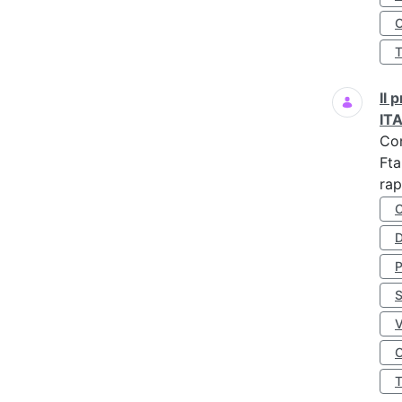
O
Il
IT
Co
Fta
rap
D
S
O