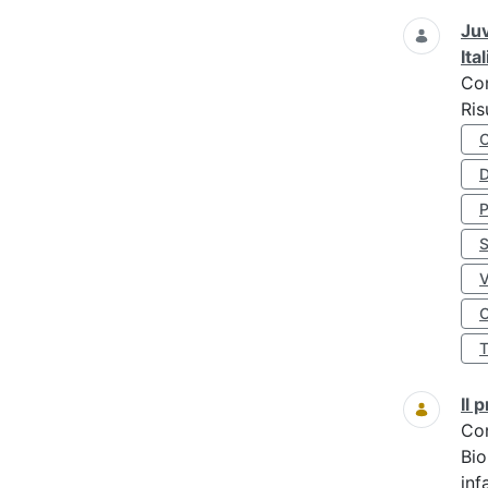
Juv
Ita
Co
Ris
D
S
O
Il
Co
Bio
inf