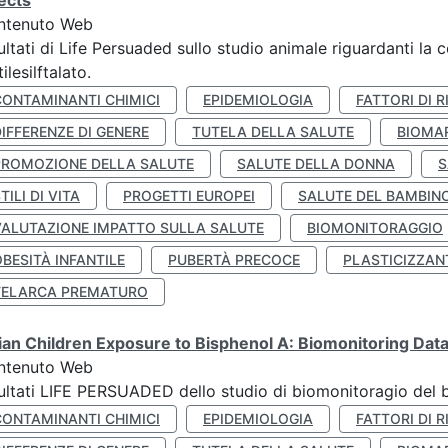
ects
ntenuto Web
ultati di Life Persuaded sullo studio animale riguardanti la 
tilesilftalato.
CONTAMINANTI CHIMICI
EPIDEMIOLOGIA
FATTORI DI R
IFFERENZE DI GENERE
TUTELA DELLA SALUTE
BIOMA
PROMOZIONE DELLA SALUTE
SALUTE DELLA DONNA
S
TILI DI VITA
PROGETTI EUROPEI
SALUTE DEL BAMBIN
VALUTAZIONE IMPATTO SULLA SALUTE
BIOMONITORAGGIO
BESITÀ INFANTILE
PUBERTÀ PRECOCE
PLASTICIZZAN
TELARCA PREMATURO
lian Children Exposure to Bisphenol A: Biomonitoring Da
ntenuto Web
ultati LIFE PERSUADED dello studio di biomonitoragio del 
CONTAMINANTI CHIMICI
EPIDEMIOLOGIA
FATTORI DI R