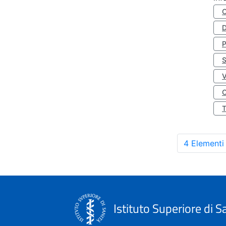
D
S
O
4 Elementi
Istituto Superiore di S