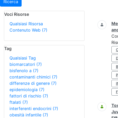
Ricerca
Voci Risorse
Ricerca
Met
Qualsiasi Risorsa
and
Contenuto Web
(7)
Co
Ris
Tag
Qualsiasi Tag
D
biomarcatori
(7)
bisfenolo a
(7)
contaminanti chimici
(7)
differenze di genere
(7)
I
epidemiologia
(7)
fattori di rischio
(7)
ftalati
(7)
Tox
interferenti endocrini
(7)
Juv
obesità infantile
(7)