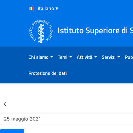
Salta al Contenuto
Salta al Footer
Istituto Superiore di 
Chi siamo
Temi
Attività
Servizi
Pub
Protezione dei dati
Risultati della Ricerca - Ev