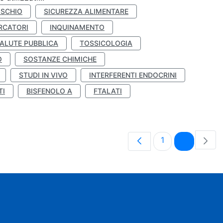
ISCHIO
SICUREZZA ALIMENTARE
RCATORI
INQUINAMENTO
ALUTE PUBBLICA
TOSSICOLOGIA
O
SOSTANZE CHIMICHE
STUDI IN VIVO
INTERFERENTI ENDOCRINI
TI
BISFENOLO A
FTALATI
Pagina
Pagina
1
2