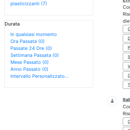
Eff
plasticizzanti
(7)
Co
Ris
die
Durata
In qualsiasi momento
D
Ora Passata
(0)
Passate 24 Ore
(0)
Settimana Passata
(0)
S
Mese Passato
(0)
Anno Passato
(0)
O
Intervallo Personalizzato…
Ita
Co
Ris