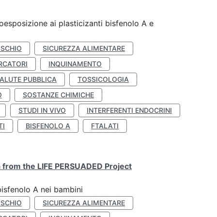
coesposizione ai plasticizanti bisfenolo A e
ISCHIO
SICUREZZA ALIMENTARE
RCATORI
INQUINAMENTO
ALUTE PUBBLICA
TOSSICOLOGIA
O
SOSTANZE CHIMICHE
STUDI IN VIVO
INTERFERENTI ENDOCRINI
TI
BISFENOLO A
FTALATI
ta from the LIFE PERSUADED Project
bisfenolo A nei bambini
ISCHIO
SICUREZZA ALIMENTARE