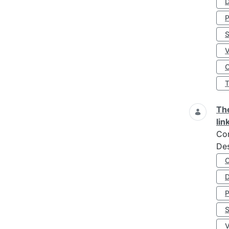
D
S
O
The
lin
Co
Des
D
S