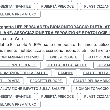
BESITÀ INFANTILE
PUBERTÀ PRECOCE
PLASTICIZZAN
TELARCA PREMATURO
 progetto LIFE PERSUADED: BIOMONITORAGGIO DI FTALA
ALIANE: ASSOCIAZIONE TRA ESPOSIZIONE E PATOLOGIE I
ntenuto Web
lati e Bisfenolo A (BPA) sono composti diffusamente utilizza
idamente metabolizzati; essi sono riconosciuti interferenti e
CONTAMINANTI CHIMICI
EPIDEMIOLOGIA
FATTORI DI R
IFFERENZE DI GENERE
TUTELA DELLA SALUTE
BIOMA
PROMOZIONE DELLA SALUTE
BAMBINI
SALUTE DELLA
TILI DI VITA
PROGETTI EUROPEI
SALUTE DEL BAMBIN
VALUTAZIONE IMPATTO SULLA SALUTE
BIOMONITORAGGIO
BESITÀ INFANTILE
PUBERTÀ PRECOCE
PLASTICIZZAN
TELARCA PREMATURO