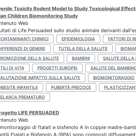
enile Toxicity Rodent Model to Study Toxicological Effec
lian Children Biomonitoring Study
ntenuto Web
ultati di Life Persuaded sullo studio animale derivanti dall'
CONTAMINANTI CHIMICI
EPIDEMIOLOGIA
FATTORI DI R
IFFERENZE DI GENERE
TUTELA DELLA SALUTE
BIOMA
PROMOZIONE DELLA SALUTE
BAMBINI
SALUTE DELLA
TILI DI VITA
PROGETTI EUROPEI
SALUTE DEL BAMBIN
VALUTAZIONE IMPATTO SULLA SALUTE
BIOMONITORAGGIO
BESITÀ INFANTILE
PUBERTÀ PRECOCE
PLASTICIZZAN
TELARCA PREMATURO
 progetto LIFE PERSUADED
ntenuto Web
monitoraggio di ftalati e bisfenolo A in coppie madre-bamb
antili Ftalati e Bisfenolo A (BPA) sono composti diffusamente 