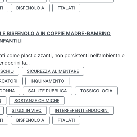
TI
BISFENOLO A
FTALATI
TI E BISFENOLO A IN COPPIE MADRE-BAMBINO
NFANTILI
ti come plasticizzanti, non persistenti nell’ambiente e
ndocrini la...
ISCHIO
SICUREZZA ALIMENTARE
RCATORI
INQUINAMENTO
 DONNA
SALUTE PUBBLICA
TOSSICOLOGIA
O
SOSTANZE CHIMICHE
STUDI IN VIVO
INTERFERENTI ENDOCRINI
TI
BISFENOLO A
FTALATI