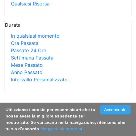
Qualsiasi Risorsa
Durata
In qualsiasi momento
Ora Passata
Passate 24 Ore
Settimana Passata
Mese Passato
Anno Passato
Intervallo Personalizzato…
Ricerca
Utilizziamo i cookie per essere sicuri che tu
Acconsento
Toxicological Assessment of Oral Co-
possa avere la migliore esperienza sul
Exposure to Bisphenol A (BPA) and
nostro sito. Se vai avanti nella navigazione, riteniamo che
Bis(2-ethylhexyl) Phthalate (DEHP) in
tu sia d’accordo
Maggiori Informazioni
Juvenile Rats at Environmentally