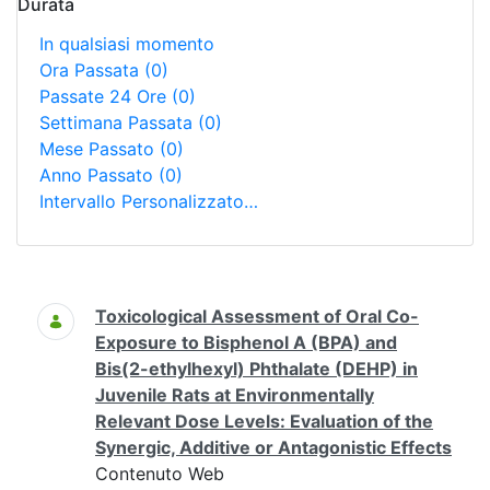
Durata
In qualsiasi momento
Ora Passata
(0)
Passate 24 Ore
(0)
Settimana Passata
(0)
Mese Passato
(0)
Anno Passato
(0)
Intervallo Personalizzato…
Ricerca
Toxicological Assessment of Oral Co-
Exposure to Bisphenol A (BPA) and
Bis(2-ethylhexyl) Phthalate (DEHP) in
Juvenile Rats at Environmentally
Relevant Dose Levels: Evaluation of the
Synergic, Additive or Antagonistic Effects
Contenuto Web