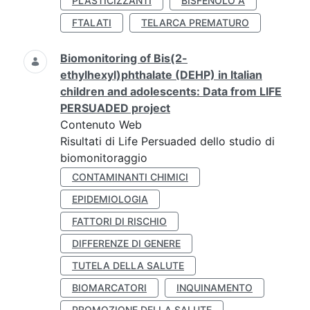
PLASTICIZZANTI
BISFENOLO A
FTALATI
TELARCA PREMATURO
Biomonitoring of Bis(2-
ethylhexyl)phthalate (DEHP) in Italian
children and adolescents: Data from LIFE
PERSUADED project
Contenuto Web
Risultati di Life Persuaded dello studio di
biomonitoraggio
CONTAMINANTI CHIMICI
EPIDEMIOLOGIA
FATTORI DI RISCHIO
DIFFERENZE DI GENERE
TUTELA DELLA SALUTE
BIOMARCATORI
INQUINAMENTO
PROMOZIONE DELLA SALUTE