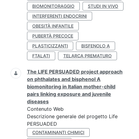
BIOMONITORAGGIO
STUDI IN VIVO
INTERFERENTI ENDOCRINI
OBESITÀ INFANTILE
PUBERTÀ PRECOCE
PLASTICIZZANTI
BISFENOLO A
FTALATI
TELARCA PREMATURO
The LIFE PERSUADED project approach
on phthalates and bisphenol A
biomonitoring in Italian mother-child
pairs linking exposure and juvenile
diseases
Contenuto Web
Descrizione generale del progetto Life
PERSUADED
CONTAMINANTI CHIMICI