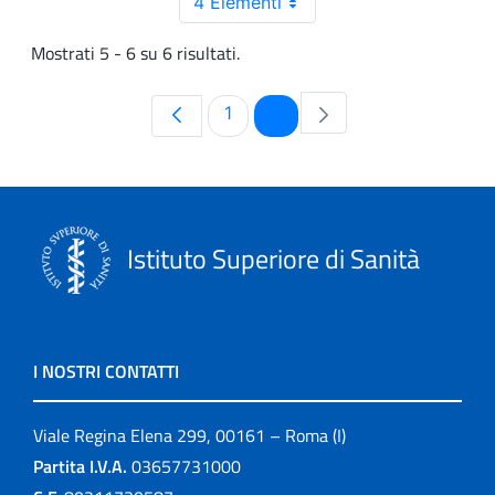
4 Elementi
Mostrati 5 - 6 su 6 risultati.
Pagina
Pagina
1
2
Istituto Superiore di Sanità
I NOSTRI CONTATTI
Viale Regina Elena 299, 00161 – Roma (I)
Partita I.V.A.
03657731000