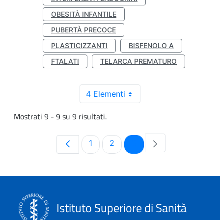
OBESITÀ INFANTILE
PUBERTÀ PRECOCE
PLASTICIZZANTI
BISFENOLO A
FTALATI
TELARCA PREMATURO
4 Elementi
Mostrati 9 - 9 su 9 risultati.
Pagina
Pagina
Pagina
1
2
3
Istituto Superiore di Sanità