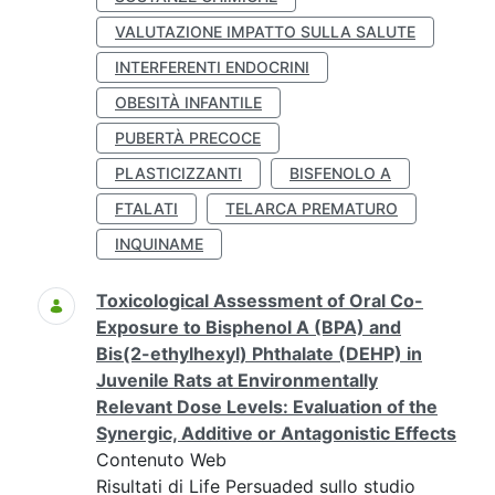
VALUTAZIONE IMPATTO SULLA SALUTE
INTERFERENTI ENDOCRINI
OBESITÀ INFANTILE
PUBERTÀ PRECOCE
PLASTICIZZANTI
BISFENOLO A
FTALATI
TELARCA PREMATURO
INQUINAME
Toxicological Assessment of Oral Co-
Exposure to Bisphenol A (BPA) and
Bis(2-ethylhexyl) Phthalate (DEHP) in
Juvenile Rats at Environmentally
Relevant Dose Levels: Evaluation of the
Synergic, Additive or Antagonistic Effects
Contenuto Web
Risultati di Life Persuaded sullo studio