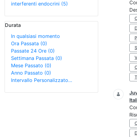
Co
interferenti endocrini
(5)
Des
Durata
D
In qualsiasi momento
Ora Passata
(0)
S
Passate 24 Ore
(0)
Settimana Passata
(0)
Mese Passato
(0)
O
Anno Passato
(0)
Intervallo Personalizzato…
Juv
Ita
Co
Ris
D