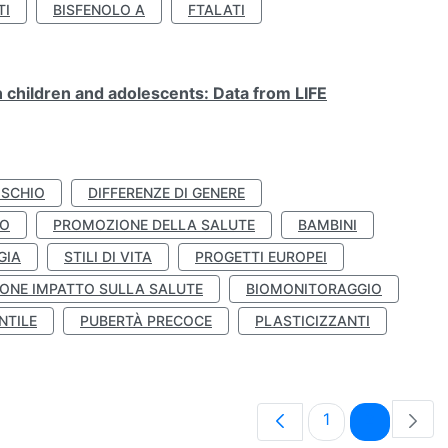
TI
BISFENOLO A
FTALATI
n children and adolescents: Data from LIFE
ISCHIO
DIFFERENZE DI GENERE
TO
PROMOZIONE DELLA SALUTE
BAMBINI
GIA
STILI DI VITA
PROGETTI EUROPEI
ONE IMPATTO SULLA SALUTE
BIOMONITORAGGIO
NTILE
PUBERTÀ PRECOCE
PLASTICIZZANTI
Pagina
Pagina
1
2