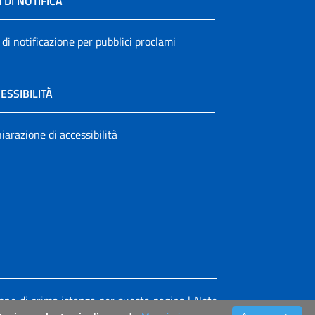
I DI NOTIFICA
 di notificazione per pubblici proclami
ESSIBILITÀ
iarazione di accessibilità
ione di prima istanza per questa pagina
|
Note