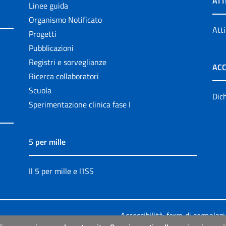
ATT
Linee guida
Organismo Notificato
Atti
Progetti
Pubblicazioni
Registri e sorveglianze
ACC
Ricerca collaboratori
Scuola
Dich
Sperimentazione clinica fase I
5 per mille
Il 5 per mille e l'ISS
Accessibilità: form di segnalaz