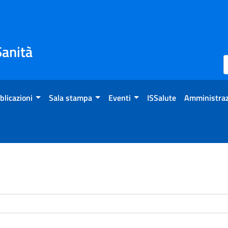
Sanità
blicazioni
Sala stampa
Eventi
ISSalute
Amministraz
enti