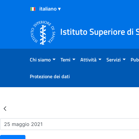
Salta al Contenuto
Salta al Footer
Istituto Superiore di 
Chi siamo
Temi
Attività
Servizi
Pub
Protezione dei dati
Risultati della Ricerca - Ev