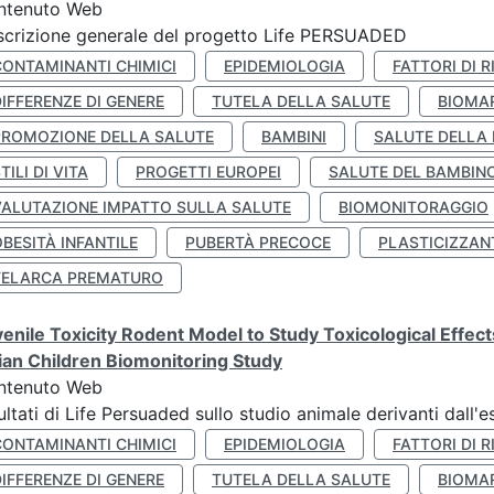
ntenuto Web
crizione generale del progetto Life PERSUADED
CONTAMINANTI CHIMICI
EPIDEMIOLOGIA
FATTORI DI R
IFFERENZE DI GENERE
TUTELA DELLA SALUTE
BIOMA
PROMOZIONE DELLA SALUTE
BAMBINI
SALUTE DELLA
TILI DI VITA
PROGETTI EUROPEI
SALUTE DEL BAMBIN
VALUTAZIONE IMPATTO SULLA SALUTE
BIOMONITORAGGIO
BESITÀ INFANTILE
PUBERTÀ PRECOCE
PLASTICIZZAN
TELARCA PREMATURO
enile Toxicity Rodent Model to Study Toxicological Effec
lian Children Biomonitoring Study
ntenuto Web
ultati di Life Persuaded sullo studio animale derivanti dall'
CONTAMINANTI CHIMICI
EPIDEMIOLOGIA
FATTORI DI R
IFFERENZE DI GENERE
TUTELA DELLA SALUTE
BIOMA