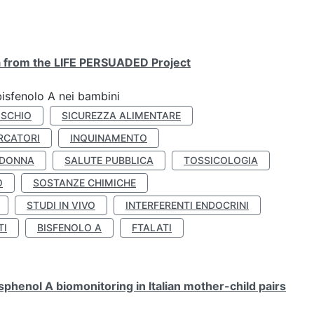
ta from the LIFE PERSUADED Project
bisfenolo A nei bambini
ISCHIO
SICUREZZA ALIMENTARE
RCATORI
INQUINAMENTO
 DONNA
SALUTE PUBBLICA
TOSSICOLOGIA
O
SOSTANZE CHIMICHE
STUDI IN VIVO
INTERFERENTI ENDOCRINI
TI
BISFENOLO A
FTALATI
henol A biomonitoring in Italian mother-child pairs