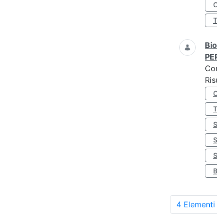
O
Bio
PE
Co
Ris
S
4 Elementi