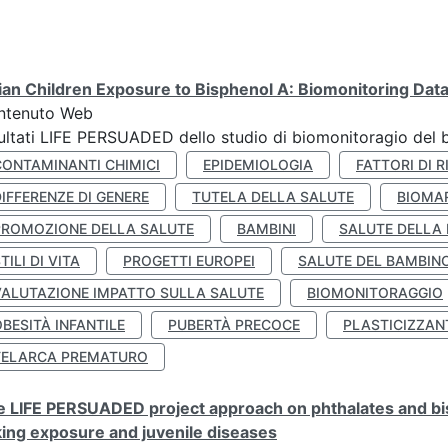
lian Children Exposure to Bisphenol A: Biomonitoring Da
ntenuto Web
ultati LIFE PERSUADED dello studio di biomonitoragio del 
CONTAMINANTI CHIMICI
EPIDEMIOLOGIA
FATTORI DI R
IFFERENZE DI GENERE
TUTELA DELLA SALUTE
BIOMA
PROMOZIONE DELLA SALUTE
BAMBINI
SALUTE DELLA
TILI DI VITA
PROGETTI EUROPEI
SALUTE DEL BAMBIN
VALUTAZIONE IMPATTO SULLA SALUTE
BIOMONITORAGGIO
BESITÀ INFANTILE
PUBERTÀ PRECOCE
PLASTICIZZAN
TELARCA PREMATURO
 LIFE PERSUADED project approach on phthalates and bisp
king exposure and juvenile diseases