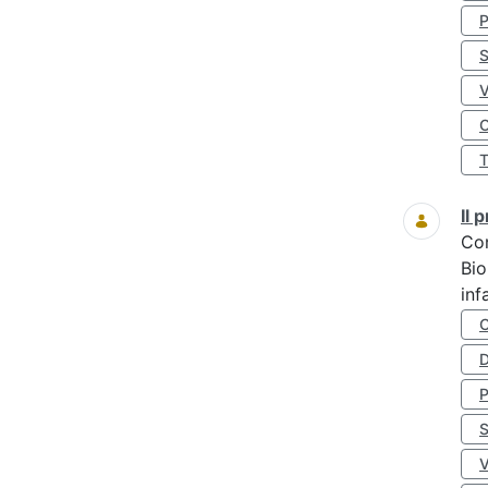
S
O
Il
Co
Bio
inf
D
S