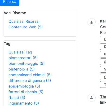
Ricerca
Voci Risorse
Ricerca
Ita
Qualsiasi Risorsa
Co
Contenuto Web
(5)
Ris
Tag
D
Qualsiasi Tag
biomarcatori
(5)
S
biomonitoraggio
(5)
bisfenolo a
(5)
contaminanti chimici
(5)
O
differenze di genere
(5)
epidemiologia
(5)
fattori di rischio
(5)
The
ftalati
(5)
lin
inquinamento
(5)