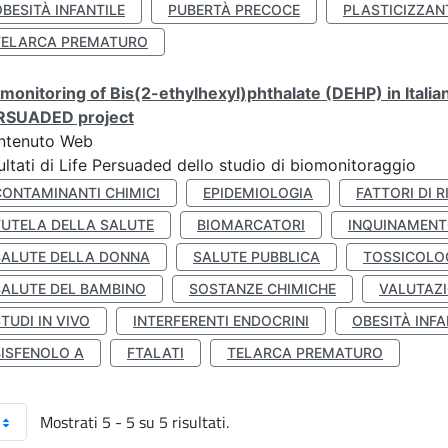
BESITÀ INFANTILE
PUBERTÀ PRECOCE
PLASTICIZZAN
TELARCA PREMATURO
monitoring of Bis(2-ethylhexyl)phthalate (DEHP) in Italia
RSUADED project
ntenuto Web
ultati di Life Persuaded dello studio di biomonitoraggio
CONTAMINANTI CHIMICI
EPIDEMIOLOGIA
FATTORI DI R
TUTELA DELLA SALUTE
BIOMARCATORI
INQUINAMEN
SALUTE DELLA DONNA
SALUTE PUBBLICA
TOSSICOLO
SALUTE DEL BAMBINO
SOSTANZE CHIMICHE
VALUTAZI
TUDI IN VIVO
INTERFERENTI ENDOCRINI
OBESITÀ INFA
BISFENOLO A
FTALATI
TELARCA PREMATURO
Mostrati 5 - 5 su 5 risultati.