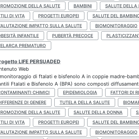
PROMOZIONE DELLA SALUTE
BAMBINI
SALUTE DELLA
TILI DI VITA
PROGETTI EUROPEI
SALUTE DEL BAMBIN
VALUTAZIONE IMPATTO SULLA SALUTE
BIOMONITORAGGIO
BESITÀ INFANTILE
PUBERTÀ PRECOCE
PLASTICIZZAN
TELARCA PREMATURO
 progetto LIFE PERSUADED
ntenuto Web
monitoraggio di ftalati e bisfenolo A in coppie madre-bamb
antili Ftalati e Bisfenolo A (BPA) sono composti diffusamente 
CONTAMINANTI CHIMICI
EPIDEMIOLOGIA
FATTORI DI R
IFFERENZE DI GENERE
TUTELA DELLA SALUTE
BIOMA
PROMOZIONE DELLA SALUTE
SALUTE DELLA DONNA
S
TILI DI VITA
PROGETTI EUROPEI
SALUTE DEL BAMBIN
VALUTAZIONE IMPATTO SULLA SALUTE
BIOMONITORAGGIO