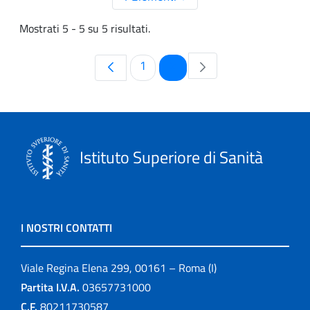
Mostrati 5 - 5 su 5 risultati.
Pagina
Pagina
1
2
Istituto Superiore di Sanità
I NOSTRI CONTATTI
Viale Regina Elena 299, 00161 – Roma (I)
Partita I.V.A.
03657731000
C.F.
80211730587