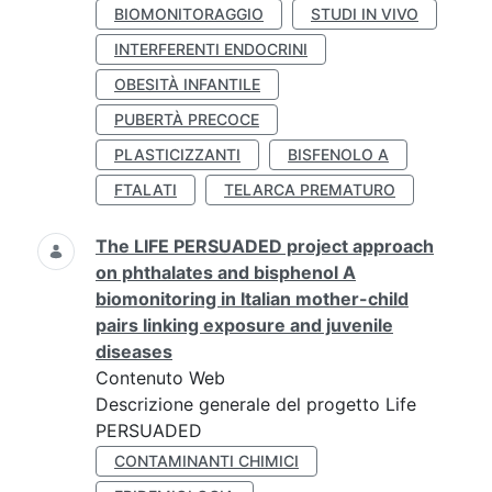
BIOMONITORAGGIO
STUDI IN VIVO
INTERFERENTI ENDOCRINI
OBESITÀ INFANTILE
PUBERTÀ PRECOCE
PLASTICIZZANTI
BISFENOLO A
FTALATI
TELARCA PREMATURO
The LIFE PERSUADED project approach
on phthalates and bisphenol A
biomonitoring in Italian mother-child
pairs linking exposure and juvenile
diseases
Contenuto Web
Descrizione generale del progetto Life
PERSUADED
CONTAMINANTI CHIMICI