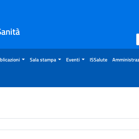
Sanità
blicazioni
Sala stampa
Eventi
ISSalute
Amministraz
enti