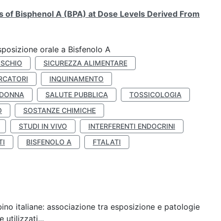
ts of Bisphenol A (BPA) at Dose Levels Derived From
esposizione orale a Bisfenolo A
ISCHIO
SICUREZZA ALIMENTARE
RCATORI
INQUINAMENTO
 DONNA
SALUTE PUBBLICA
TOSSICOLOGIA
O
SOSTANZE CHIMICHE
STUDI IN VIVO
INTERFERENTI ENDOCRINI
TI
BISFENOLO A
FTALATI
ino italiane: associazione tra esposizione e patologie
utilizzati...