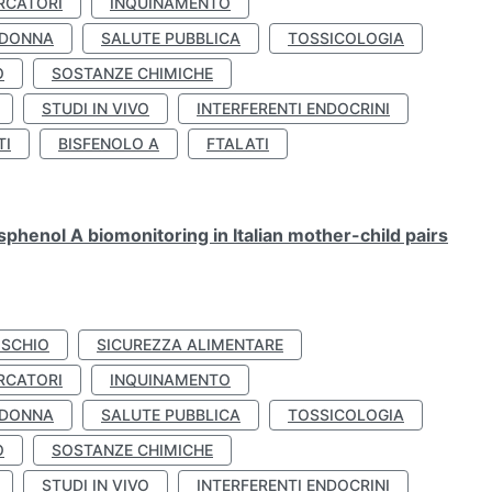
RCATORI
INQUINAMENTO
 DONNA
SALUTE PUBBLICA
TOSSICOLOGIA
O
SOSTANZE CHIMICHE
STUDI IN VIVO
INTERFERENTI ENDOCRINI
TI
BISFENOLO A
FTALATI
henol A biomonitoring in Italian mother-child pairs
ISCHIO
SICUREZZA ALIMENTARE
RCATORI
INQUINAMENTO
 DONNA
SALUTE PUBBLICA
TOSSICOLOGIA
O
SOSTANZE CHIMICHE
STUDI IN VIVO
INTERFERENTI ENDOCRINI