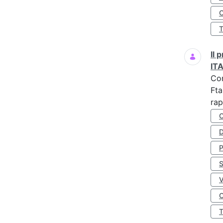
O
Il
IT
Co
Fta
rap
D
S
O