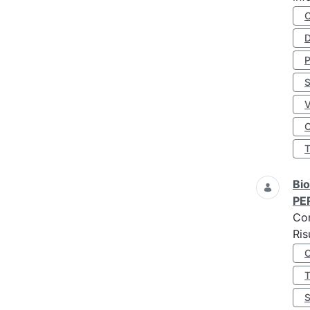
D
S
O
Bio
PE
Co
Ris