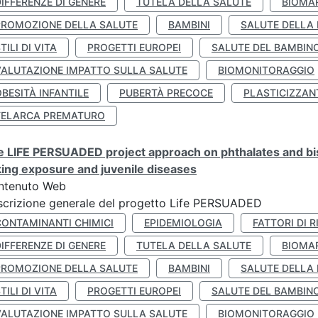
IFFERENZE DI GENERE
TUTELA DELLA SALUTE
BIOMA
PROMOZIONE DELLA SALUTE
BAMBINI
SALUTE DELLA
TILI DI VITA
PROGETTI EUROPEI
SALUTE DEL BAMBIN
VALUTAZIONE IMPATTO SULLA SALUTE
BIOMONITORAGGIO
BESITÀ INFANTILE
PUBERTÀ PRECOCE
PLASTICIZZAN
TELARCA PREMATURO
 LIFE PERSUADED project approach on phthalates and bisp
king exposure and juvenile diseases
ntenuto Web
crizione generale del progetto Life PERSUADED
CONTAMINANTI CHIMICI
EPIDEMIOLOGIA
FATTORI DI R
IFFERENZE DI GENERE
TUTELA DELLA SALUTE
BIOMA
PROMOZIONE DELLA SALUTE
BAMBINI
SALUTE DELLA
TILI DI VITA
PROGETTI EUROPEI
SALUTE DEL BAMBIN
VALUTAZIONE IMPATTO SULLA SALUTE
BIOMONITORAGGIO