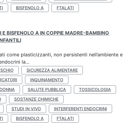
TI
BISFENOLO A
FTALATI
TI E BISFENOLO A IN COPPIE MADRE-BAMBINO
NFANTILI
ti come plasticizzanti, non persistenti nell’ambiente e
ndocrini la...
ISCHIO
SICUREZZA ALIMENTARE
RCATORI
INQUINAMENTO
 DONNA
SALUTE PUBBLICA
TOSSICOLOGIA
O
SOSTANZE CHIMICHE
STUDI IN VIVO
INTERFERENTI ENDOCRINI
TI
BISFENOLO A
FTALATI