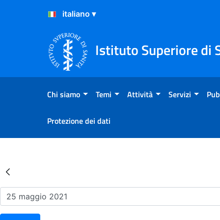
Salta al Contenuto
Salta al Footer
Istituto Superiore di 
Chi siamo
Temi
Attività
Servizi
Pub
Protezione dei dati
Risultati della Ricerca - Ev