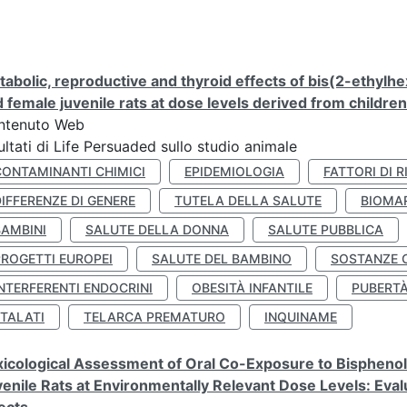
abolic, reproductive and thyroid effects of bis(2-ethylhe
 female juvenile rats at dose levels derived from childre
ntenuto Web
ultati di Life Persuaded sullo studio animale
CONTAMINANTI CHIMICI
EPIDEMIOLOGIA
FATTORI DI R
IFFERENZE DI GENERE
TUTELA DELLA SALUTE
BIOMA
BAMBINI
SALUTE DELLA DONNA
SALUTE PUBBLICA
PROGETTI EUROPEI
SALUTE DEL BAMBINO
SOSTANZE 
NTERFERENTI ENDOCRINI
OBESITÀ INFANTILE
PUBERT
FTALATI
TELARCA PREMATURO
INQUINAME
icological Assessment of Oral Co-Exposure to Bisphenol 
enile Rats at Environmentally Relevant Dose Levels: Evalu