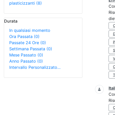
Eff
plasticizzanti
(8)
Co
Ris
die
Durata
In qualsiasi momento
D
Ora Passata
(0)
Passate 24 Ore
(0)
Settimana Passata
(0)
S
Mese Passato
(0)
Anno Passato
(0)
O
Intervallo Personalizzato…
Ita
Co
Ris