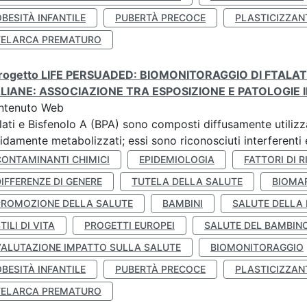
BESITÀ INFANTILE
PUBERTÀ PRECOCE
PLASTICIZZAN
TELARCA PREMATURO
 progetto LIFE PERSUADED: BIOMONITORAGGIO DI FTALA
ALIANE: ASSOCIAZIONE TRA ESPOSIZIONE E PATOLOGIE I
ntenuto Web
lati e Bisfenolo A (BPA) sono composti diffusamente utilizza
idamente metabolizzati; essi sono riconosciuti interferenti e
CONTAMINANTI CHIMICI
EPIDEMIOLOGIA
FATTORI DI R
IFFERENZE DI GENERE
TUTELA DELLA SALUTE
BIOMA
PROMOZIONE DELLA SALUTE
BAMBINI
SALUTE DELLA
TILI DI VITA
PROGETTI EUROPEI
SALUTE DEL BAMBIN
VALUTAZIONE IMPATTO SULLA SALUTE
BIOMONITORAGGIO
BESITÀ INFANTILE
PUBERTÀ PRECOCE
PLASTICIZZAN
TELARCA PREMATURO