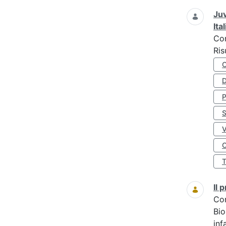
Juv
Ita
Co
Ris
D
S
O
Il
Co
Bio
inf