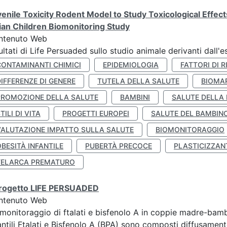
enile Toxicity Rodent Model to Study Toxicological Effec
lian Children Biomonitoring Study
ntenuto Web
ultati di Life Persuaded sullo studio animale derivanti dall'
CONTAMINANTI CHIMICI
EPIDEMIOLOGIA
FATTORI DI R
IFFERENZE DI GENERE
TUTELA DELLA SALUTE
BIOMA
PROMOZIONE DELLA SALUTE
BAMBINI
SALUTE DELLA
TILI DI VITA
PROGETTI EUROPEI
SALUTE DEL BAMBIN
VALUTAZIONE IMPATTO SULLA SALUTE
BIOMONITORAGGIO
BESITÀ INFANTILE
PUBERTÀ PRECOCE
PLASTICIZZAN
TELARCA PREMATURO
 progetto LIFE PERSUADED
ntenuto Web
monitoraggio di ftalati e bisfenolo A in coppie madre-bamb
antili Ftalati e Bisfenolo A (BPA) sono composti diffusamente 