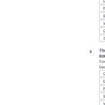
D
S
O
The
lin
Co
Des
D
S