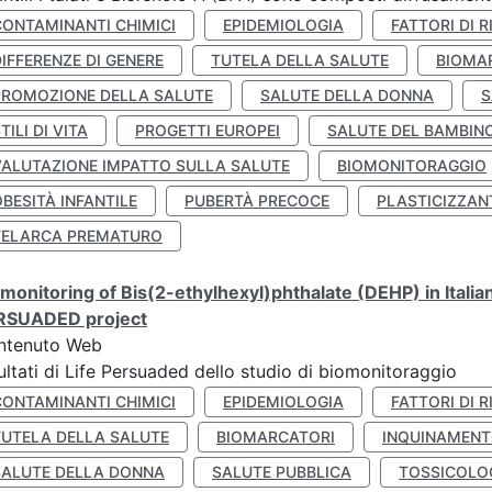
CONTAMINANTI CHIMICI
EPIDEMIOLOGIA
FATTORI DI R
IFFERENZE DI GENERE
TUTELA DELLA SALUTE
BIOMA
PROMOZIONE DELLA SALUTE
SALUTE DELLA DONNA
S
TILI DI VITA
PROGETTI EUROPEI
SALUTE DEL BAMBIN
VALUTAZIONE IMPATTO SULLA SALUTE
BIOMONITORAGGIO
BESITÀ INFANTILE
PUBERTÀ PRECOCE
PLASTICIZZAN
TELARCA PREMATURO
monitoring of Bis(2-ethylhexyl)phthalate (DEHP) in Italia
RSUADED project
ntenuto Web
ultati di Life Persuaded dello studio di biomonitoraggio
CONTAMINANTI CHIMICI
EPIDEMIOLOGIA
FATTORI DI R
TUTELA DELLA SALUTE
BIOMARCATORI
INQUINAMEN
SALUTE DELLA DONNA
SALUTE PUBBLICA
TOSSICOLO