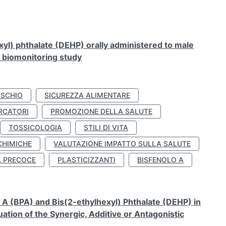
xyl) phthalate (DEHP) orally administered to male
n biomonitoring study
ISCHIO
SICUREZZA ALIMENTARE
RCATORI
PROMOZIONE DELLA SALUTE
TOSSICOLOGIA
STILI DI VITA
CHIMICHE
VALUTAZIONE IMPATTO SULLA SALUTE
À PRECOCE
PLASTICIZZANTI
BISFENOLO A
A (BPA) and Bis(2-ethylhexyl) Phthalate (DEHP) in
ation of the Synergic, Additive or Antagonistic