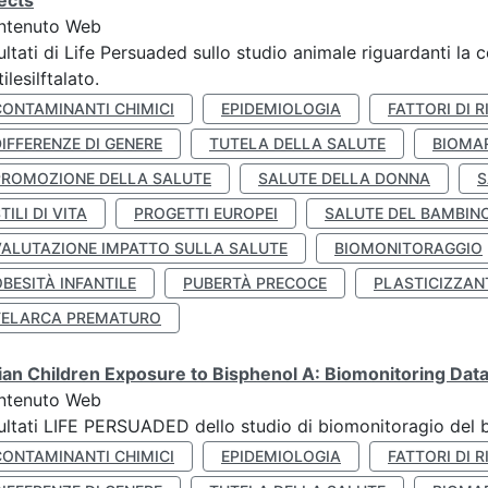
ects
ntenuto Web
ultati di Life Persuaded sullo studio animale riguardanti la 
tilesilftalato.
CONTAMINANTI CHIMICI
EPIDEMIOLOGIA
FATTORI DI R
IFFERENZE DI GENERE
TUTELA DELLA SALUTE
BIOMA
PROMOZIONE DELLA SALUTE
SALUTE DELLA DONNA
S
TILI DI VITA
PROGETTI EUROPEI
SALUTE DEL BAMBIN
VALUTAZIONE IMPATTO SULLA SALUTE
BIOMONITORAGGIO
BESITÀ INFANTILE
PUBERTÀ PRECOCE
PLASTICIZZAN
TELARCA PREMATURO
lian Children Exposure to Bisphenol A: Biomonitoring Da
ntenuto Web
ultati LIFE PERSUADED dello studio di biomonitoragio del 
CONTAMINANTI CHIMICI
EPIDEMIOLOGIA
FATTORI DI R