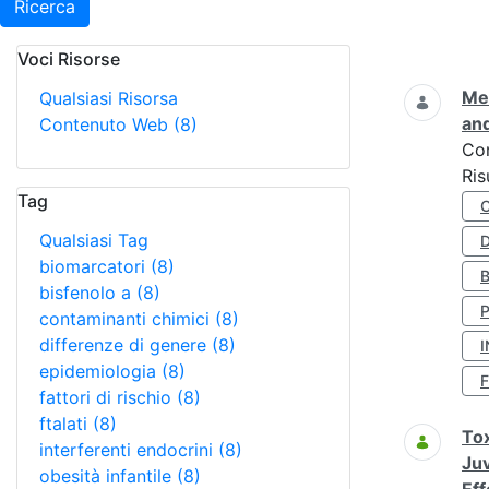
Ricerca
Voci Risorse
Ricerca
Met
Qualsiasi Risorsa
and
Contenuto Web
(8)
Co
Ris
Tag
Qualsiasi Tag
D
biomarcatori
(8)
bisfenolo a
(8)
contaminanti chimici
(8)
differenze di genere
(8)
I
epidemiologia
(8)
fattori di rischio
(8)
ftalati
(8)
Tox
interferenti endocrini
(8)
Juv
obesità infantile
(8)