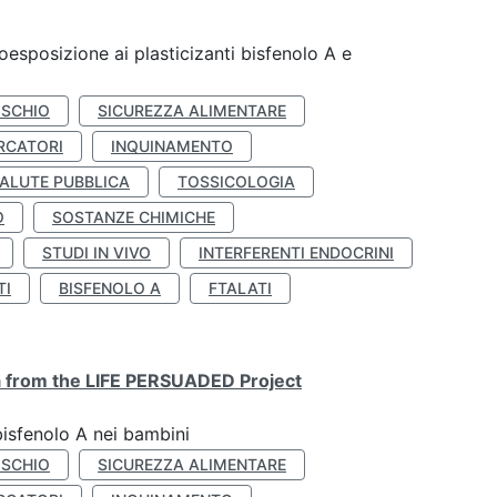
coesposizione ai plasticizanti bisfenolo A e
ISCHIO
SICUREZZA ALIMENTARE
RCATORI
INQUINAMENTO
ALUTE PUBBLICA
TOSSICOLOGIA
O
SOSTANZE CHIMICHE
STUDI IN VIVO
INTERFERENTI ENDOCRINI
TI
BISFENOLO A
FTALATI
ta from the LIFE PERSUADED Project
bisfenolo A nei bambini
ISCHIO
SICUREZZA ALIMENTARE