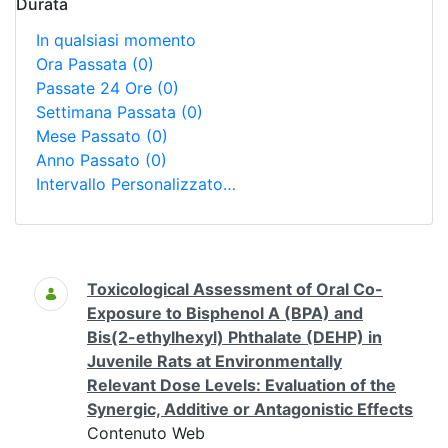
Durata
In qualsiasi momento
Ora Passata
(0)
Passate 24 Ore
(0)
Settimana Passata
(0)
Mese Passato
(0)
Anno Passato
(0)
Intervallo Personalizzato…
Ricerca
Toxicological Assessment of Oral Co-
Exposure to Bisphenol A (BPA) and
Bis(2-ethylhexyl) Phthalate (DEHP) in
Juvenile Rats at Environmentally
Relevant Dose Levels: Evaluation of the
Synergic, Additive or Antagonistic Effects
Contenuto Web