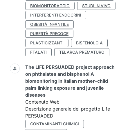
BIOMONITORAGGIO
STUDI IN VIVO
INTERFERENTI ENDOCRINI
OBESITÀ INFANTILE
PUBERTÀ PRECOCE
PLASTICIZZANTI
BISFENOLO A
FTALATI
TELARCA PREMATURO
The LIFE PERSUADED project approach
on phthalates and bisphenol A
biomonitoring in Italian mother-child
pairs linking exposure and juvenile
diseases
Contenuto Web
Descrizione generale del progetto Life
PERSUADED
CONTAMINANTI CHIMICI