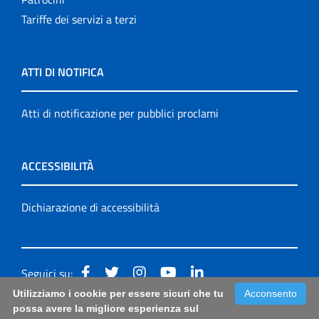
Tariffe dei servizi a terzi
ATTI DI NOTIFICA
Atti di notificazione per pubblici proclami
ACCESSIBILITÀ
Dichiarazione di accessibilità
Seguici su:
Utilizziamo i cookie per essere sicuri che tu
Acconsento
Accessibilità: form di segnalazione di prima istanza per
possa avere la migliore esperienza sul