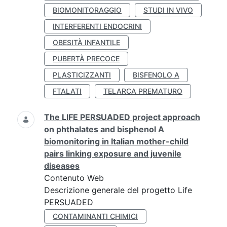
BIOMONITORAGGIO
STUDI IN VIVO
INTERFERENTI ENDOCRINI
OBESITÀ INFANTILE
PUBERTÀ PRECOCE
PLASTICIZZANTI
BISFENOLO A
FTALATI
TELARCA PREMATURO
The LIFE PERSUADED project approach
on phthalates and bisphenol A
biomonitoring in Italian mother-child
pairs linking exposure and juvenile
diseases
Contenuto Web
Descrizione generale del progetto Life
PERSUADED
CONTAMINANTI CHIMICI