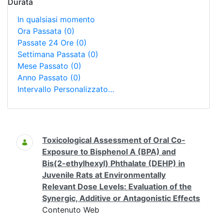
Durata
In qualsiasi momento
Ora Passata
(0)
Passate 24 Ore
(0)
Settimana Passata
(0)
Mese Passato
(0)
Anno Passato
(0)
Intervallo Personalizzato…
Ricerca
Toxicological Assessment of Oral Co-
Exposure to Bisphenol A (BPA) and
Bis(2-ethylhexyl) Phthalate (DEHP) in
Juvenile Rats at Environmentally
Relevant Dose Levels: Evaluation of the
Synergic, Additive or Antagonistic Effects
Contenuto Web