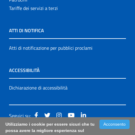
Tariffe dei servizi a terzi
ATTI DI NOTIFICA
Atti di notificazione per pubblici proclami
ACCESSIBILITÀ
Dichiarazione di accessibilità
Seguici su:
Utilizziamo i cookie per essere sicuri che tu
Acconsento
Accessibilità: form di segnalazione di prima istanza per
possa avere la migliore esperienza sul