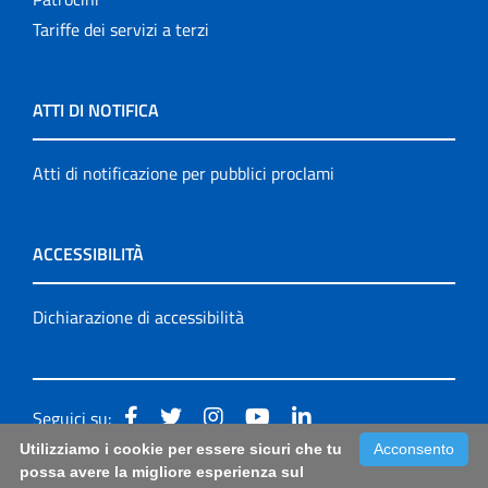
Tariffe dei servizi a terzi
ATTI DI NOTIFICA
Atti di notificazione per pubblici proclami
ACCESSIBILITÀ
Dichiarazione di accessibilità
Seguici su:
Utilizziamo i cookie per essere sicuri che tu
Acconsento
Accessibilità: form di segnalazione di prima istanza per
possa avere la migliore esperienza sul