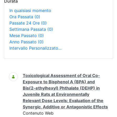
Durata
In qualsiasi momento
Ora Passata
(0)
Passate 24 Ore
(0)
Settimana Passata
(0)
Mese Passato
(0)
Anno Passato
(0)
Intervallo Personalizzato…
Ricerca
Toxicological Assessment of Oral Co-
Exposure to Bisphenol A (BPA) and
Bis(2-ethylhexyl) Phthalate (DEHP) in
Juvenile Rats at Environmentally
Relevant Dose Levels: Evaluation of the
Synergic, Additive or Antagonistic Effects
Contenuto Web