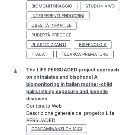
BIOMONITORAGGIO
STUDI IN VIVO
INTERFERENTI ENDOCRINI
OBESITÀ INFANTILE
PUBERTÀ PRECOCE
PLASTICIZZANTI
BISFENOLO A
FTALATI
TELARCA PREMATURO
The LIFE PERSUADED project approach
on phthalates and bisphenol A
biomonitoring in Italian mother-child
pairs linking exposure and juvenile
diseases
Contenuto Web
Descrizione generale del progetto Life
PERSUADED
CONTAMINANTI CHIMICI