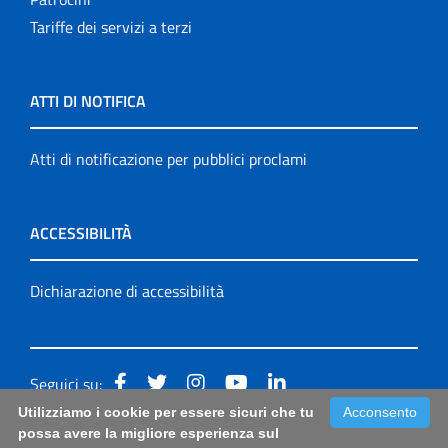
Tariffe dei servizi a terzi
ATTI DI NOTIFICA
Atti di notificazione per pubblici proclami
ACCESSIBILITÀ
Dichiarazione di accessibilità
Seguici su:
Utilizziamo i cookie per essere sicuri che tu
Acconsento
Accessibilità: form di segnalazione di prima istanza per
possa avere la migliore esperienza sul