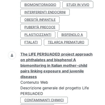
BIOMONITORAGGIO
STUDI IN VIVO
INTERFERENTI ENDOCRINI
OBESITÀ INFANTILE
PUBERTÀ PRECOCE
PLASTICIZZANTI
BISFENOLO A
FTALATI
TELARCA PREMATURO
The LIFE PERSUADED project approach
on phthalates and bisphenol A
biomonitoring in Italian mother-child
pairs linking exposure and juvenile
diseases
Contenuto Web
Descrizione generale del progetto Life
PERSUADED
CONTAMINANTI CHIMICI