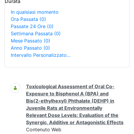
Durata
In qualsiasi momento
Ora Passata
(0)
Passate 24 Ore
(0)
Settimana Passata
(0)
Mese Passato
(0)
Anno Passato
(0)
Intervallo Personalizzato…
Ricerca
Toxicological Assessment of Oral Co-
Exposure to Bisphenol A (BPA) and
Bis(2-ethylhexyl) Phthalate (DEHP) in
Juvenile Rats at Environmentally
Relevant Dose Levels: Evaluation of the
Synergic, Additive or Antagonistic Effects
Contenuto Web