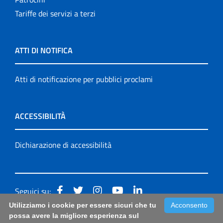
Tariffe dei servizi a terzi
ATTI DI NOTIFICA
Atti di notificazione per pubblici proclami
ACCESSIBILITÀ
Dichiarazione di accessibilità
Seguici su:
Utilizziamo i cookie per essere sicuri che tu
Acconsento
Accessibilità: form di segnalazione di prima istanza per
possa avere la migliore esperienza sul