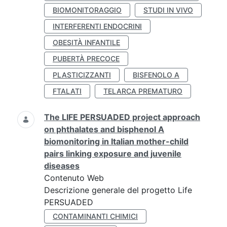
BIOMONITORAGGIO
STUDI IN VIVO
INTERFERENTI ENDOCRINI
OBESITÀ INFANTILE
PUBERTÀ PRECOCE
PLASTICIZZANTI
BISFENOLO A
FTALATI
TELARCA PREMATURO
The LIFE PERSUADED project approach
on phthalates and bisphenol A
biomonitoring in Italian mother-child
pairs linking exposure and juvenile
diseases
Contenuto Web
Descrizione generale del progetto Life
PERSUADED
CONTAMINANTI CHIMICI