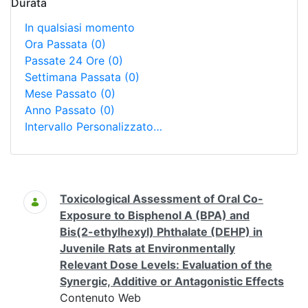
Durata
In qualsiasi momento
Ora Passata
(0)
Passate 24 Ore
(0)
Settimana Passata
(0)
Mese Passato
(0)
Anno Passato
(0)
Intervallo Personalizzato…
Ricerca
Toxicological Assessment of Oral Co-
Exposure to Bisphenol A (BPA) and
Bis(2-ethylhexyl) Phthalate (DEHP) in
Juvenile Rats at Environmentally
Relevant Dose Levels: Evaluation of the
Synergic, Additive or Antagonistic Effects
Contenuto Web