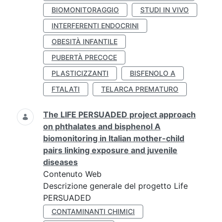
BIOMONITORAGGIO
STUDI IN VIVO
INTERFERENTI ENDOCRINI
OBESITÀ INFANTILE
PUBERTÀ PRECOCE
PLASTICIZZANTI
BISFENOLO A
FTALATI
TELARCA PREMATURO
The LIFE PERSUADED project approach
on phthalates and bisphenol A
biomonitoring in Italian mother-child
pairs linking exposure and juvenile
diseases
Contenuto Web
Descrizione generale del progetto Life
PERSUADED
CONTAMINANTI CHIMICI