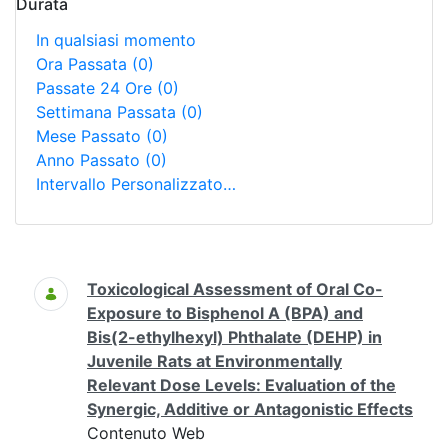
Durata
In qualsiasi momento
Ora Passata
(0)
Passate 24 Ore
(0)
Settimana Passata
(0)
Mese Passato
(0)
Anno Passato
(0)
Intervallo Personalizzato…
Ricerca
Toxicological Assessment of Oral Co-
Exposure to Bisphenol A (BPA) and
Bis(2-ethylhexyl) Phthalate (DEHP) in
Juvenile Rats at Environmentally
Relevant Dose Levels: Evaluation of the
Synergic, Additive or Antagonistic Effects
Contenuto Web