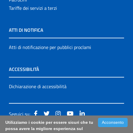
Tariffe dei servizi a terzi
ATTI DI NOTIFICA
Atti di notificazione per pubblici proclami
ACCESSIBILITÀ
Dichiarazione di accessibilità
Seguici su:
Utilizziamo i cookie per essere sicuri che tu
Acconsento
Accessibilità: form di segnalazione di prima istanza per
possa avere la migliore esperienza sul