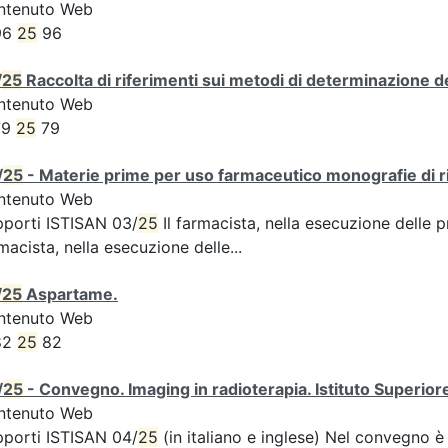
ntenuto Web
96
25
96
/
25
Raccolta di riferimenti sui metodi di determinazione dei
ntenuto Web
79
25
79
/
25
- Materie prime per uso farmaceutico monografie di ri
ntenuto Web
porti ISTISAN 03/
25
Il farmacista, nella esecuzione delle 
macista, nella esecuzione delle...
/
25
Aspartame.
ntenuto Web
82
25
82
/
25
- Convegno. Imaging in radioterapia. Istituto Superiore
ntenuto Web
porti ISTISAN 04/
25
(in italiano e inglese) Nel convegno è