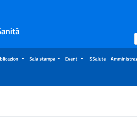
Sanità
blicazioni
Sala stampa
Eventi
ISSalute
Amministraz
enti