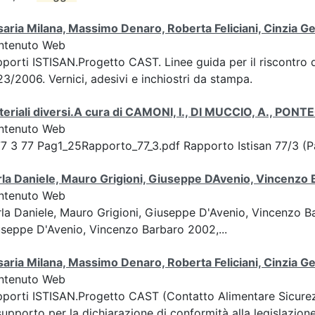
aria Milana, Massimo Denaro, Roberta Feliciani, Cinzia
ntenuto Web
porti ISTISAN.Progetto CAST. Linee guida per il riscontro
3/2006. Vernici, adesivi e inchiostri da stampa.
eriali diversi.A cura di CAMONI, I., DI MUCCIO, A., PON
ntenuto Web
7 3 77 Pag1_25Rapporto_77_3.pdf Rapporto Istisan 77/3 (P
la Daniele, Mauro Grigioni, Giuseppe DAvenio, Vincenzo
ntenuto Web
la Daniele, Mauro Grigioni, Giuseppe D'Avenio, Vincenzo 
seppe D'Avenio, Vincenzo Barbaro 2002,...
aria Milana, Massimo Denaro, Roberta Feliciani, Cinzia
ntenuto Web
porti ISTISAN.Progetto CAST (Contatto Alimentare Sicurez
supporto per la dichiarazione di conformità alla legislazione 