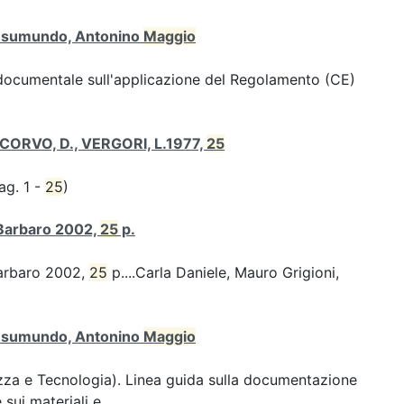
 Gesumundo, Antonino
Maggio
 documentale sull'applicazione del Regolamento (CE)
TECORVO, D., VERGORI, L.1977,
25
ag. 1 -
25
)
 Barbaro 2002,
25
p.
Barbaro 2002,
25
p....Carla Daniele, Mauro Grigioni,
 Gesumundo, Antonino
Maggio
za e Tecnologia). Linea guida sulla documentazione
sui materiali e...