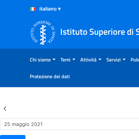
Salta al Contenuto
Salta al Footer
Istituto Superiore di 
Chi siamo
Temi
Attività
Servizi
Pub
Protezione dei dati
Risultati della Ricerca - Ev