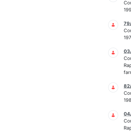
Co
19
79
Co
19
03
Co
Rap
far
82
Co
19
04
Co
Rap