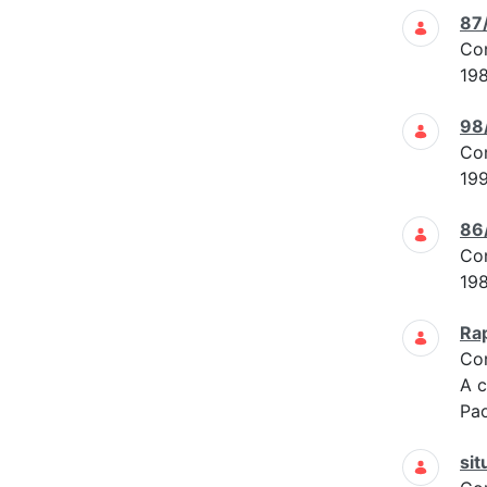
87
Co
19
98
Co
19
86
Co
19
Ra
Co
A c
Pao
sit