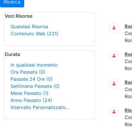
Ricerca
Voci Risorse
Ricerca
Ro
Qualsiasi Risorsa
Co
Contenuto Web
(231)
Ro
Durata
Ro
Co
In qualsiasi momento
Ro
Ora Passata
(0)
Passate 24 Ore
(0)
Ro
Settimana Passata
(0)
Co
Mese Passato
(1)
Ro
Anno Passato
(24)
Intervallo Personalizzato…
Ris
Co
Ris