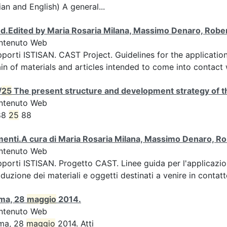
lian and English) A general...
d.Edited by Maria Rosaria Milana, Massimo Denaro, Rober
ntenuto Web
porti ISTISAN. CAST Project. Guidelines for the applicatio
in of materials and articles intended to come into contact 
/
25
The present structure and development strategy of th
ntenuto Web
88
25
88
menti.A cura di Maria Rosaria Milana, Massimo Denaro, Ro
ntenuto Web
porti ISTISAN. Progetto CAST. Linee guida per l'applicazi
duzione dei materiali e oggetti destinati a venire in contatt
ma, 28
maggio
2014.
ntenuto Web
ma, 28
maggio
2014. Atti