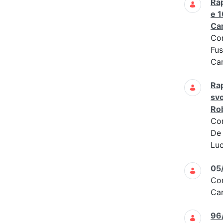
Rap
e 1
Cam
Co
Fus
Cam
Rap
svo
Rob
Co
De 
Luc
05
Co
Car
96