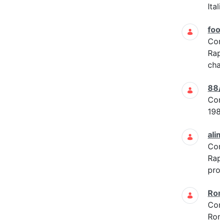
Ita
foo
Co
Rap
cha
88
Co
19
ali
Co
Rap
pro
Ro
Co
Ro