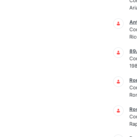
Co
Ari
Ant
Co
Ric
89
Co
19
Ro
Co
Ro
Ros
Co
Rap