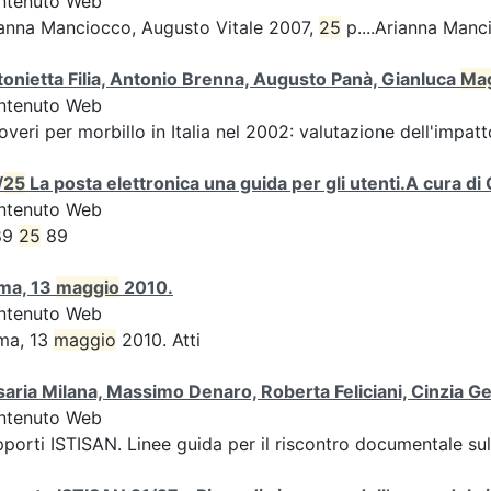
ntenuto Web
anna Manciocco, Augusto Vitale 2007,
25
p....Arianna Manc
onietta Filia, Antonio Brenna, Augusto Panà, Gianluca
Ma
ntenuto Web
overi per morbillo in Italia nel 2002: valutazione dell'impatto
/
25
La posta elettronica una guida per gli utenti.A cura
ntenuto Web
89
25
89
ma, 13
maggio
2010.
ntenuto Web
ma, 13
maggio
2010. Atti
aria Milana, Massimo Denaro, Roberta Feliciani, Cinzia
ntenuto Web
porti ISTISAN. Linee guida per il riscontro documentale s