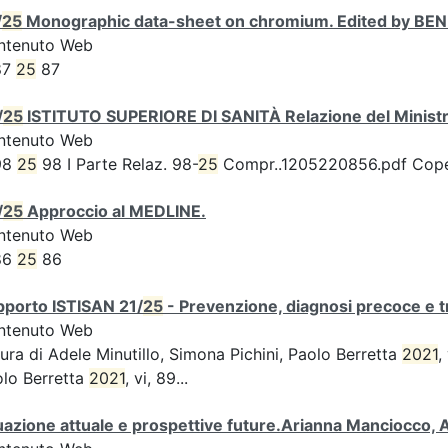
/
25
Monographic data-sheet on chromium. Edited by BENED
ntenuto Web
87
25
87
/
25
ISTITUTO SUPERIORE DI SANITÀ Relazione del Ministro
ntenuto Web
98
25
98 I Parte Relaz. 98-
25
Compr..1205220856.pdf Coperti
/
25
Approccio al MEDLINE.
ntenuto Web
86
25
86
pporto ISTISAN 21/
25
- Prevenzione, diagnosi precoce e t
ntenuto Web
ura di Adele Minutillo, Simona Pichini, Paolo Berretta
2021
,
lo Berretta
2021
, vi, 89...
uazione attuale e prospettive future.Arianna Manciocco,