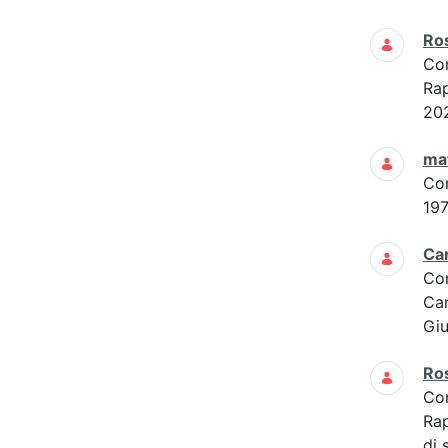
Ros
Co
Rap
202
mat
Co
197
Car
Co
Car
Giu
Ros
Co
Rap
di 