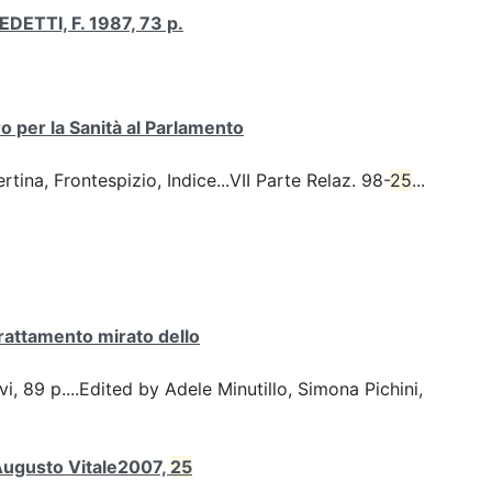
ETTI, F. 1987, 73 p.
 per la Sanità al Parlamento
na, Frontespizio, Indice...VII Parte Relaz. 98-
25
...
rattamento mirato dello
 vi, 89 p....Edited by Adele Minutillo, Simona Pichini,
 Augusto Vitale2007,
25