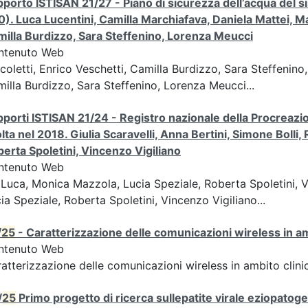
porto ISTISAN 21/27 - Piano di sicurezza dell’acqua del si
0). Luca Lucentini, Camilla Marchiafava, Daniela Mattei, Ma
illa Burdizzo, Sara Steffenino, Lorenza Meucci
ntenuto Web
coletti, Enrico Veschetti, Camilla Burdizzo, Sara Steffenin
illa Burdizzo, Sara Steffenino, Lorenza Meucci...
porti ISTISAN 21/24 - Registro nazionale della Procreazione
lta nel 2018. Giulia Scaravelli, Anna Bertini, Simone Boll
erta Spoletini, Vincenzo Vigiliano
ntenuto Web
Luca, Monica Mazzola, Lucia Speziale, Roberta Spoletini, 
ia Speziale, Roberta Spoletini, Vincenzo Vigiliano...
/
25
- Caratterizzazione delle comunicazioni wireless in a
ntenuto Web
atterizzazione delle comunicazioni wireless in ambito clini
/
25
Primo progetto di ricerca sullepatite virale eziopatoge