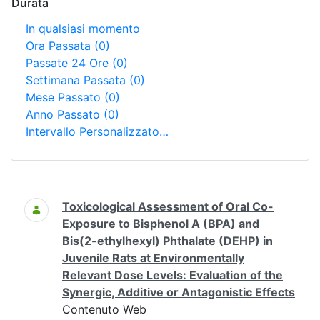
Durata
In qualsiasi momento
Ora Passata
(0)
Passate 24 Ore
(0)
Settimana Passata
(0)
Mese Passato
(0)
Anno Passato
(0)
Intervallo Personalizzato…
Ricerca
Toxicological Assessment of Oral Co-
Exposure to Bisphenol A (BPA) and
Bis(2-ethylhexyl) Phthalate (DEHP) in
Juvenile Rats at Environmentally
Relevant Dose Levels: Evaluation of the
Synergic, Additive or Antagonistic Effects
Contenuto Web