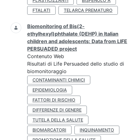
PLASTICIZZANTI
BISFENOLO A
FTALATI
TELARCA PREMATURO
Biomonitoring of Bis(2-
ethylhexyl)phthalate (DEHP) in Italian
children and adolescents: Data from LIFE
PERSUADED project
Contenuto Web
Risultati di Life Persuaded dello studio di
biomonitoraggio
CONTAMINANTI CHIMICI
EPIDEMIOLOGIA
FATTORI DI RISCHIO
DIFFERENZE DI GENERE
TUTELA DELLA SALUTE
BIOMARCATORI
INQUINAMENTO
PROMOZIONE DELLA SALUTE