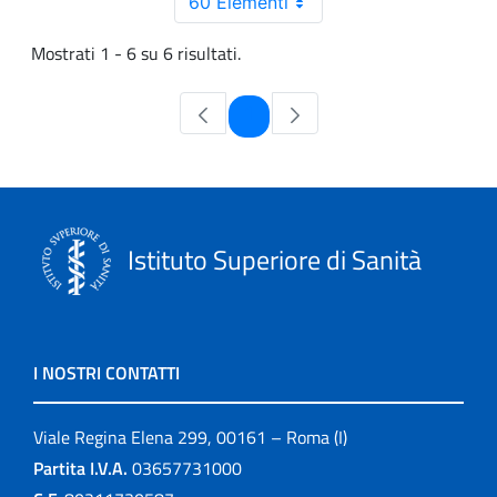
60 Elementi
Mostrati 1 - 6 su 6 risultati.
Pagina
1
Istituto Superiore di Sanità
I NOSTRI CONTATTI
Viale Regina Elena 299, 00161 – Roma (I)
Partita I.V.A.
03657731000