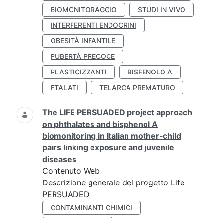
BIOMONITORAGGIO
STUDI IN VIVO
INTERFERENTI ENDOCRINI
OBESITÀ INFANTILE
PUBERTÀ PRECOCE
PLASTICIZZANTI
BISFENOLO A
FTALATI
TELARCA PREMATURO
The LIFE PERSUADED project approach
on phthalates and bisphenol A
biomonitoring in Italian mother-child
pairs linking exposure and juvenile
diseases
Contenuto Web
Descrizione generale del progetto Life
PERSUADED
CONTAMINANTI CHIMICI