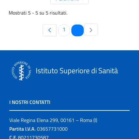
Mostrati 5 - 5 su 5 risultati.
Pagina
Pagina
1
2
Istituto Superiore di Sanità
I NOSTRI CONTATTI
Viale Regina Elena 299, 00161 – Roma (I)
Partita I.V.A.
03657731000
C.F.
80211730587