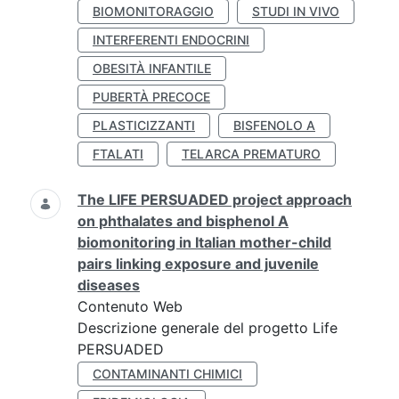
BIOMONITORAGGIO
STUDI IN VIVO
INTERFERENTI ENDOCRINI
OBESITÀ INFANTILE
PUBERTÀ PRECOCE
PLASTICIZZANTI
BISFENOLO A
FTALATI
TELARCA PREMATURO
The LIFE PERSUADED project approach
on phthalates and bisphenol A
biomonitoring in Italian mother-child
pairs linking exposure and juvenile
diseases
Contenuto Web
Descrizione generale del progetto Life
PERSUADED
CONTAMINANTI CHIMICI