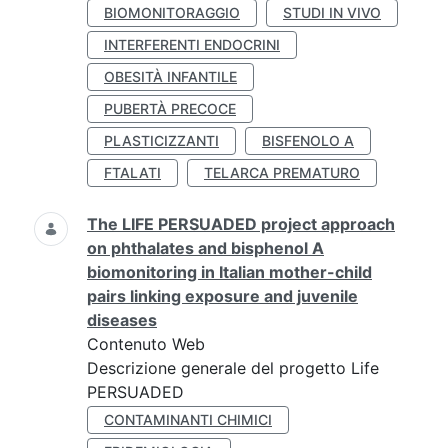
BIOMONITORAGGIO
STUDI IN VIVO
INTERFERENTI ENDOCRINI
OBESITÀ INFANTILE
PUBERTÀ PRECOCE
PLASTICIZZANTI
BISFENOLO A
FTALATI
TELARCA PREMATURO
The LIFE PERSUADED project approach
on phthalates and bisphenol A
biomonitoring in Italian mother-child
pairs linking exposure and juvenile
diseases
Contenuto Web
Descrizione generale del progetto Life
PERSUADED
CONTAMINANTI CHIMICI