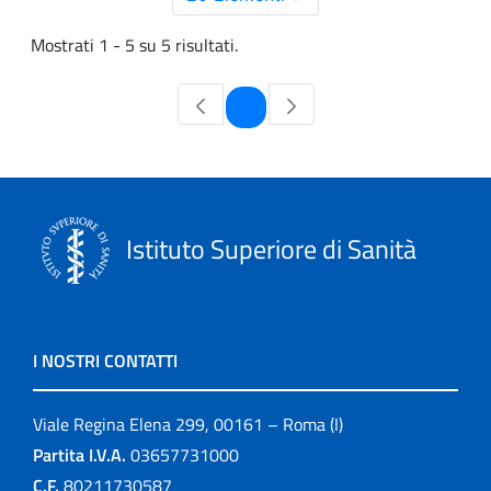
Mostrati 1 - 5 su 5 risultati.
Pagina
1
Istituto Superiore di Sanità
I NOSTRI CONTATTI
Viale Regina Elena 299, 00161 – Roma (I)
Partita I.V.A.
03657731000
C.F.
80211730587