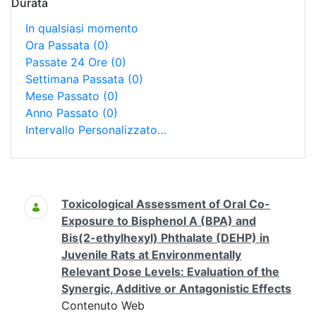
Durata
In qualsiasi momento
Ora Passata
(0)
Passate 24 Ore
(0)
Settimana Passata
(0)
Mese Passato
(0)
Anno Passato
(0)
Intervallo Personalizzato…
Ricerca
Toxicological Assessment of Oral Co-
Exposure to Bisphenol A (BPA) and
Bis(2-ethylhexyl) Phthalate (DEHP) in
Juvenile Rats at Environmentally
Relevant Dose Levels: Evaluation of the
Synergic, Additive or Antagonistic Effects
Contenuto Web