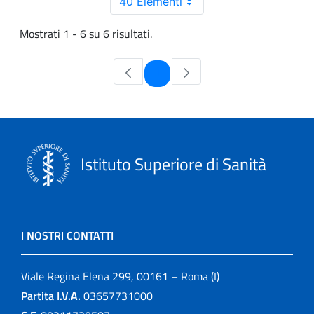
40 Elementi
Mostrati 1 - 6 su 6 risultati.
Pagina
1
Istituto Superiore di Sanità
I NOSTRI CONTATTI
Viale Regina Elena 299, 00161 – Roma (I)
Partita I.V.A.
03657731000