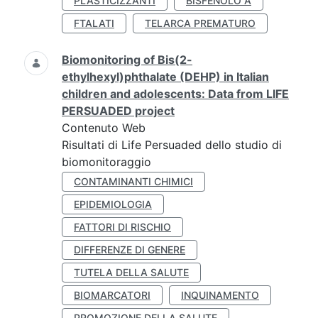
PLASTICIZZANTI
BISFENOLO A
FTALATI
TELARCA PREMATURO
Biomonitoring of Bis(2-
ethylhexyl)phthalate (DEHP) in Italian
children and adolescents: Data from LIFE
PERSUADED project
Contenuto Web
Risultati di Life Persuaded dello studio di
biomonitoraggio
CONTAMINANTI CHIMICI
EPIDEMIOLOGIA
FATTORI DI RISCHIO
DIFFERENZE DI GENERE
TUTELA DELLA SALUTE
BIOMARCATORI
INQUINAMENTO
PROMOZIONE DELLA SALUTE