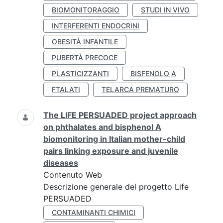
BIOMONITORAGGIO
STUDI IN VIVO
INTERFERENTI ENDOCRINI
OBESITÀ INFANTILE
PUBERTÀ PRECOCE
PLASTICIZZANTI
BISFENOLO A
FTALATI
TELARCA PREMATURO
The LIFE PERSUADED project approach
on phthalates and bisphenol A
biomonitoring in Italian mother-child
pairs linking exposure and juvenile
diseases
Contenuto Web
Descrizione generale del progetto Life
PERSUADED
CONTAMINANTI CHIMICI