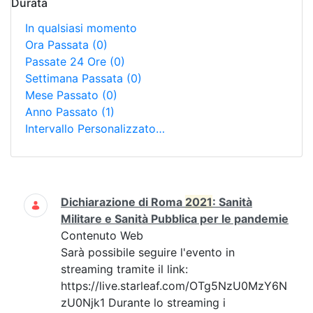
Durata
In qualsiasi momento
Ora Passata
(0)
Passate 24 Ore
(0)
Settimana Passata
(0)
Mese Passato
(0)
Anno Passato
(1)
Intervallo Personalizzato…
Ricerca
Dichiarazione di Roma
2021
: Sanità
Militare e Sanità Pubblica per le pandemie
Contenuto Web
Sarà possibile seguire l'evento in
streaming tramite il link:
https://live.starleaf.com/OTg5NzU0MzY6N
zU0Njk1 Durante lo streaming i