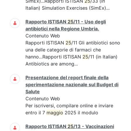
SimEx)...Rapporti ISTISAN
25
/33 (in
Italian) Simulation Exercises (SimEx)...
Rapporto ISTISAN
25
/11 - Uso degli
antibiotici nella Regione Umbria.
Contenuto Web
Rapporti ISTISAN
25
/11 Gli antibiotici sono
una delle categorie di farmaci che
hanno...Rapporti ISTISAN
25
/11 (in Italian)
Antibiotics are among...
Presentazione del report finale della
sperimentazione nazionale sul Budget di
Salute
Contenuto Web
Per iscriversi, compilare online e inviare
entro il 7
maggio
2025 il modulo
Rapporto ISTISAN
25
/13 - Vaccinazioni