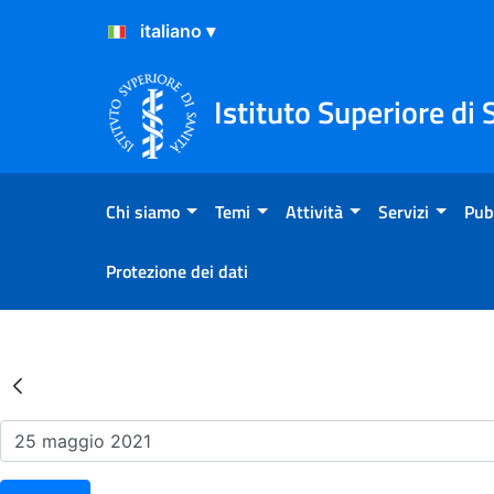
Salta al Contenuto
Salta al Footer
Istituto Superiore di 
Chi siamo
Temi
Attività
Servizi
Pub
Protezione dei dati
Risultati della Ricerca - Ev