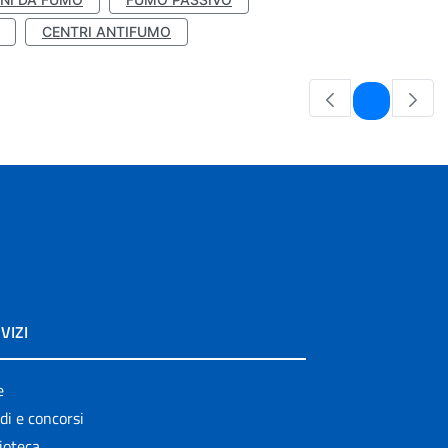
CENTRI ANTIFUMO
Pagina
1
VIZI
e
di e concorsi
ioteca