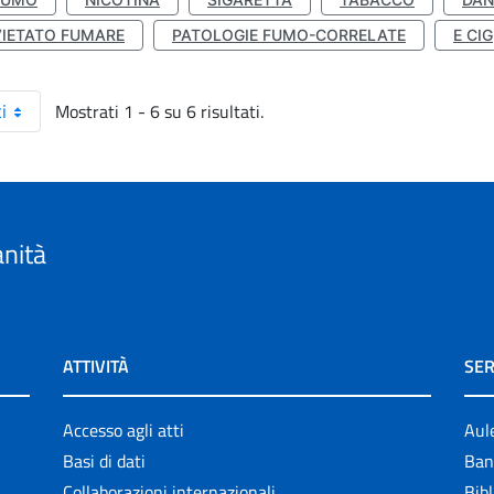
VIETATO FUMARE
PATOLOGIE FUMO-CORRELATE
E CIG
Mostrati 1 - 6 su 6 risultati.
i
anità
ATTIVITÀ
SER
Accesso agli atti
Aul
Basi di dati
Ban
Collaborazioni internazionali
Bibl