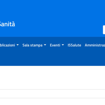
Sanità
blicazioni
Sala stampa
Eventi
ISSalute
Amministraz
enti