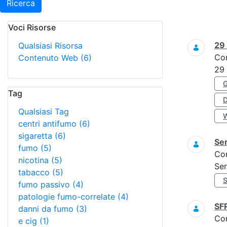
Ricerca
Voci Risorse
Ricerca
29
Qualsiasi Risorsa
Co
Contenuto Web
(6)
29
Tag
Qualsiasi Tag
centri antifumo
(6)
sigaretta
(6)
Ser
fumo
(5)
Co
nicotina
(5)
Ser
tabacco
(5)
fumo passivo
(4)
patologie fumo-correlate
(4)
SF
danni da fumo
(3)
Co
e cig
(1)