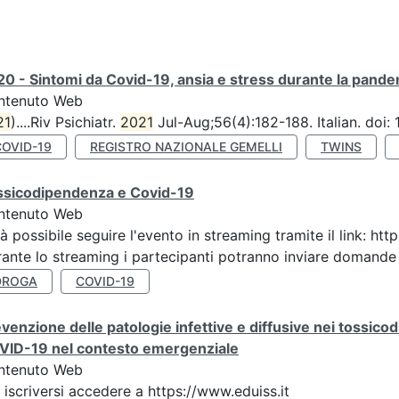
0 - Sintomi da Covid-19, ansia e stress durante la pandemi
ntenuto Web
21
)....Riv Psichiatr.
2021
Jul-Aug;56(4):182-188. Italian. doi
COVID-19
REGISTRO NAZIONALE GEMELLI
TWINS
ssicodipendenza e Covid-19
ntenuto Web
à possibile seguire l'evento in streaming tramite il link
ante lo streaming i partecipanti potranno inviare domande ai
DROGA
COVID-19
venzione delle patologie infettive e diffusive nei tossicod
VID-19 nel contesto emergenziale
ntenuto Web
 iscriversi accedere a https://www.eduiss.it