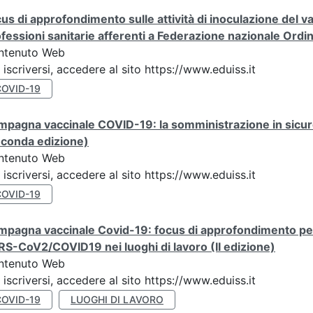
us di approfondimento sulle attività di inoculazione del
fessioni sanitarie afferenti a Federazione nazionale Ordi
ntenuto Web
 iscriversi, accedere al sito https://www.eduiss.it
COVID-19
mpagna vaccinale COVID-19: la somministrazione in sicu
econda edizione)
ntenuto Web
 iscriversi, accedere al sito https://www.eduiss.it
COVID-19
pagna vaccinale Covid-19: focus di approfondimento per 
S-CoV2/COVID19 nei luoghi di lavoro (II edizione)
ntenuto Web
 iscriversi, accedere al sito https://www.eduiss.it
COVID-19
LUOGHI DI LAVORO