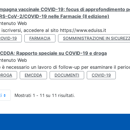
pagna vaccinale COVID-19: focus di approfondimento per 
RS-CoV-2/COVID-19 nelle Farmacie (II edizione)
ntenuto Web
 iscriversi, accedere al sito https://www.eduiss.it
COVID-19
FARMACIA
SOMMINISTRAZIONE IN SICUREZ
CDDA: Rapporto speciale su COVID-19 e droga
ntenuto Web
 è necessario un lavoro di follow-up per esaminare il perio
DROGA
EMCDDA
DOCUMENTI
COVID-19
Mostrati 1 - 11 su 11 risultati.
i