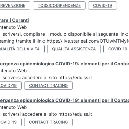
PREVENZIONE
TOSSICODIPENDENZE
COVID-19
are i Curanti
ntenuto Web
 iscriversi, compilare il modulo disponibile al seguente lin
eaming tramite il link: https://live.starleaf.com/OTUwMTMy
QUALITÀ DELLA VITA
QUALITÀ ASSISTENZA
COVID-19
rgenza epidemiologica COVID-19: elementi per il Contact
ntenuto Web
 iscriversi accedere al sito https://eduiss.it
COVID-19
CONTACT TRACING
rgenza epidemiologica COVID-19: elementi per il Contac
ntenuto Web
 iscriversi accedere al sito https://eduiss.it
COVID-19
CONTACT TRACING