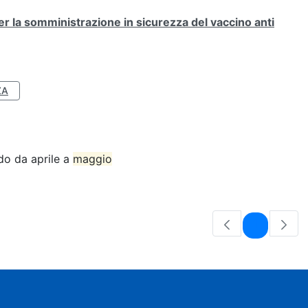
la somministrazione in sicurezza del vaccino anti
ZA
do da aprile a
maggio
Pagina
1