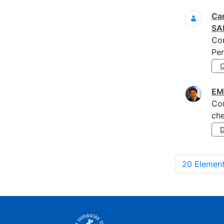
Cam
SA
Co
Per
EM
Co
che
20 Element