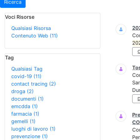
Ricerca
Voci Risorse
Ricerca
202
Qualsiasi Risorsa
Co
Contenuto Web
(11)
20
Tag
To
Qualsiasi Tag
Co
covid-19
(11)
Sar
contact tracing
(2)
Dur
droga
(2)
documenti
(1)
emcdda
(1)
farmacia
(1)
Pre
gemelli
(1)
CO
luoghi di lavoro
(1)
Co
prevenzione
(1)
Per