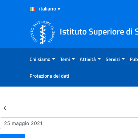
Salta al Contenuto
Salta al Footer
Istituto Superiore di 
Chi siamo
Temi
Attività
Servizi
Pub
Protezione dei dati
Risultati della Ricerca - Ev