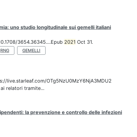
a: uno studio longitudinale sui gemelli italiani
: 10.1708/3654.36345....Epub
2021
Oct 31.
RNG
GEMELLI
: https://live.starleaf.com/OTg5NzU0MzY6NjA3MDU2
 relatori tramite...
ipendenti: la prevenzione e controllo delle infezioni