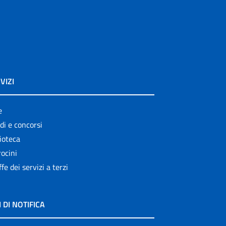
VIZI
e
di e concorsi
ioteca
ocini
ffe dei servizi a terzi
I DI NOTIFICA