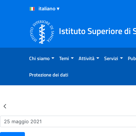
Salta al Contenuto
Salta al Footer
Istituto Superiore di 
Chi siamo
Temi
Attività
Servizi
Pub
Protezione dei dati
Risultati della Ricerca - Ev