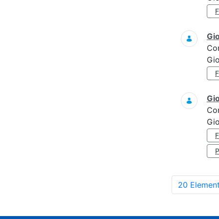
Gi
Co
Gi
Gi
Co
Gi
20 Element