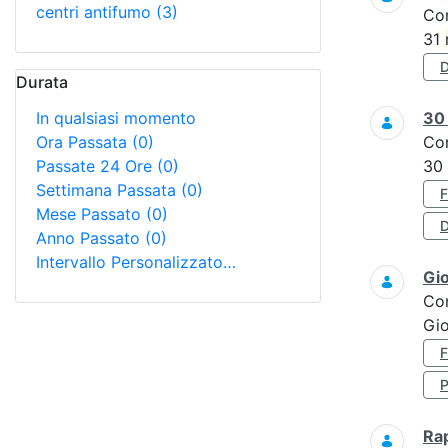
centri antifumo
(3)
Co
31
Durata
In qualsiasi momento
3
Ora Passata
(0)
Co
Passate 24 Ore
(0)
30
Settimana Passata
(0)
Mese Passato
(0)
D
Anno Passato
(0)
Intervallo Personalizzato…
Gi
Co
Gio
Ra