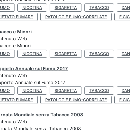
FUMO
NICOTINA
SIGARETTA
TABACCO
DAN
VIETATO FUMARE
PATOLOGIE FUMO-CORRELATE
E CIG
bacco e Minori
ntenuto Web
acco e Minori
FUMO
NICOTINA
SIGARETTA
TABACCO
DAN
pporto Annuale sul Fumo 2017
ntenuto Web
porto Annuale sul Fumo 2017
FUMO
NICOTINA
SIGARETTA
TABACCO
DAN
VIETATO FUMARE
PATOLOGIE FUMO-CORRELATE
E CIG
ornata Mondiale senza Tabacco 2008
ntenuto Web
ornata Mondiale senza Tabacco 2008