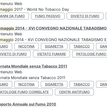
ntenuto Web
maggio
2017 - World No Tobacco Day
DANNI DA FUMO
FUMO PASSIVO
DIVIETO DI FUMO
0
maggio
2014 - XVI CONVEGNO NAZIONALE TABAGISMO 
ntenuto Web
maggio
2014 - XVI CONVEGNO NAZIONALE TABAGISMO E 
FUMO
NICOTINA
SIGARETTA
TABACCO
DAN
IVIETO DI FUMO
VIETATO FUMARE
PATOLOGIE FUMO
ornata Mondiale senza Tabacco 2011
ntenuto Web
rnata Mondiale senza Tabacco 2011
FUMO
NICOTINA
SIGARETTA
TABACCO
DAN
PATOLOGIE FUMO-CORRELATE
CENTRI ANTIFUMO
pporto Annuale sul Fumo 2010