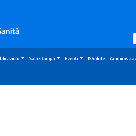
Sanità
blicazioni
Sala stampa
Eventi
ISSalute
Amministraz
enti