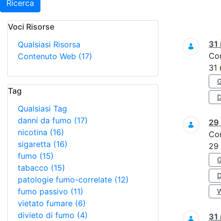
Ricerca
Voci Risorse
Ricerca
31
Qualsiasi Risorsa
Co
Contenuto Web
(17)
31
Tag
D
Qualsiasi Tag
danni da fumo
(17)
29
nicotina
(16)
Co
sigaretta
(16)
29
fumo
(15)
tabacco
(15)
patologie fumo-correlate
(12)
fumo passivo
(11)
vietato fumare
(6)
divieto di fumo
(4)
31