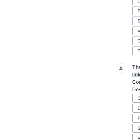
D
S
O
The
lin
Co
Des
D
S