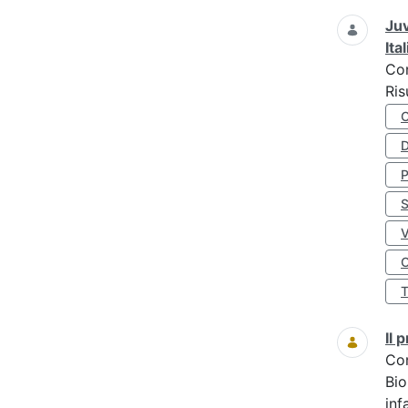
Juv
Ita
Co
Ris
D
S
O
Il
Co
Bio
inf