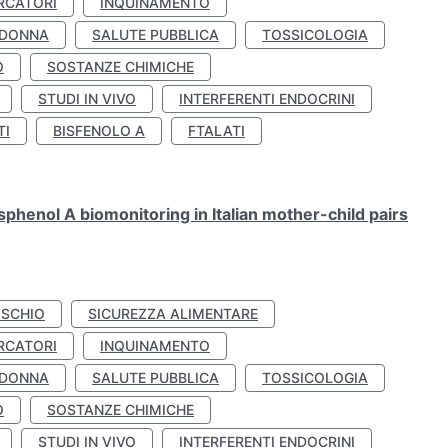
RCATORI
INQUINAMENTO
 DONNA
SALUTE PUBBLICA
TOSSICOLOGIA
O
SOSTANZE CHIMICHE
STUDI IN VIVO
INTERFERENTI ENDOCRINI
TI
BISFENOLO A
FTALATI
henol A biomonitoring in Italian mother-child pairs
ISCHIO
SICUREZZA ALIMENTARE
RCATORI
INQUINAMENTO
 DONNA
SALUTE PUBBLICA
TOSSICOLOGIA
O
SOSTANZE CHIMICHE
STUDI IN VIVO
INTERFERENTI ENDOCRINI