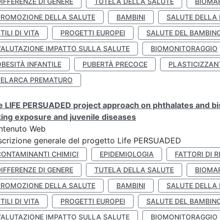
IFFERENZE DI GENERE
TUTELA DELLA SALUTE
BIOMA
PROMOZIONE DELLA SALUTE
BAMBINI
SALUTE DELLA
TILI DI VITA
PROGETTI EUROPEI
SALUTE DEL BAMBIN
VALUTAZIONE IMPATTO SULLA SALUTE
BIOMONITORAGGIO
BESITÀ INFANTILE
PUBERTÀ PRECOCE
PLASTICIZZAN
TELARCA PREMATURO
 LIFE PERSUADED project approach on phthalates and bisp
king exposure and juvenile diseases
ntenuto Web
crizione generale del progetto Life PERSUADED
CONTAMINANTI CHIMICI
EPIDEMIOLOGIA
FATTORI DI R
IFFERENZE DI GENERE
TUTELA DELLA SALUTE
BIOMA
PROMOZIONE DELLA SALUTE
BAMBINI
SALUTE DELLA
TILI DI VITA
PROGETTI EUROPEI
SALUTE DEL BAMBIN
VALUTAZIONE IMPATTO SULLA SALUTE
BIOMONITORAGGIO