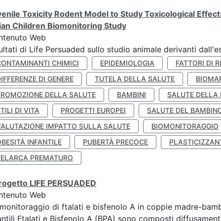
enile Toxicity Rodent Model to Study Toxicological Effec
lian Children Biomonitoring Study
ntenuto Web
ultati di Life Persuaded sullo studio animale derivanti dall'
CONTAMINANTI CHIMICI
EPIDEMIOLOGIA
FATTORI DI R
IFFERENZE DI GENERE
TUTELA DELLA SALUTE
BIOMA
PROMOZIONE DELLA SALUTE
BAMBINI
SALUTE DELLA
TILI DI VITA
PROGETTI EUROPEI
SALUTE DEL BAMBIN
VALUTAZIONE IMPATTO SULLA SALUTE
BIOMONITORAGGIO
BESITÀ INFANTILE
PUBERTÀ PRECOCE
PLASTICIZZAN
TELARCA PREMATURO
 progetto LIFE PERSUADED
ntenuto Web
monitoraggio di ftalati e bisfenolo A in coppie madre-bamb
antili Ftalati e Bisfenolo A (BPA) sono composti diffusamente 