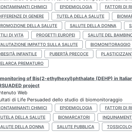
CONTAMINANTI CHIMICI
EPIDEMIOLOGIA
FATTORI DI R
IFFERENZE DI GENERE
TUTELA DELLA SALUTE
BIOMA
PROMOZIONE DELLA SALUTE
SALUTE DELLA DONNA
S
TILI DI VITA
PROGETTI EUROPEI
SALUTE DEL BAMBIN
VALUTAZIONE IMPATTO SULLA SALUTE
BIOMONITORAGGIO
BESITÀ INFANTILE
PUBERTÀ PRECOCE
PLASTICIZZAN
TELARCA PREMATURO
monitoring of Bis(2-ethylhexyl)phthalate (DEHP) in Italia
RSUADED project
ntenuto Web
ultati di Life Persuaded dello studio di biomonitoraggio
CONTAMINANTI CHIMICI
EPIDEMIOLOGIA
FATTORI DI R
TUTELA DELLA SALUTE
BIOMARCATORI
INQUINAMEN
SALUTE DELLA DONNA
SALUTE PUBBLICA
TOSSICOLO