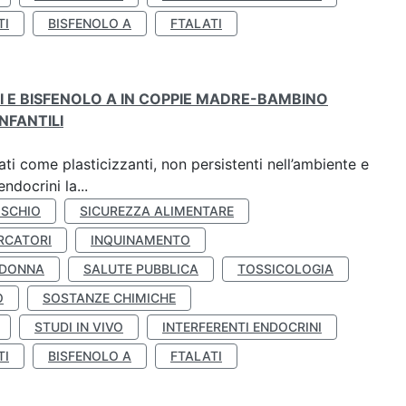
TI
BISFENOLO A
FTALATI
TI E BISFENOLO A IN COPPIE MADRE-BAMBINO
NFANTILI
ti come plasticizzanti, non persistenti nell’ambiente e
ndocrini la...
ISCHIO
SICUREZZA ALIMENTARE
RCATORI
INQUINAMENTO
 DONNA
SALUTE PUBBLICA
TOSSICOLOGIA
O
SOSTANZE CHIMICHE
STUDI IN VIVO
INTERFERENTI ENDOCRINI
TI
BISFENOLO A
FTALATI