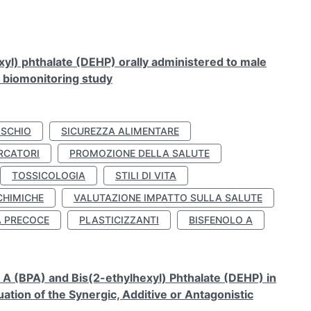
xyl) phthalate (DEHP) orally administered to male
n biomonitoring study
ISCHIO
SICUREZZA ALIMENTARE
RCATORI
PROMOZIONE DELLA SALUTE
TOSSICOLOGIA
STILI DI VITA
CHIMICHE
VALUTAZIONE IMPATTO SULLA SALUTE
À PRECOCE
PLASTICIZZANTI
BISFENOLO A
A (BPA) and Bis(2-ethylhexyl) Phthalate (DEHP) in
ation of the Synergic, Additive or Antagonistic