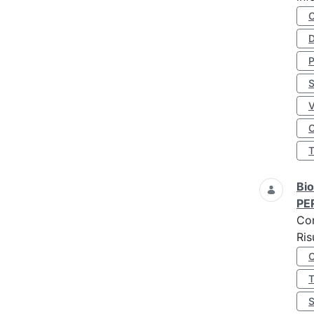
D
S
O
Bio
PE
Co
Ris