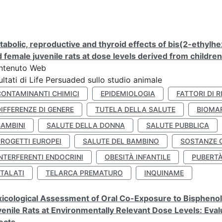
abolic, reproductive and thyroid effects of bis(2-ethylhe
 female juvenile rats at dose levels derived from childre
ntenuto Web
ultati di Life Persuaded sullo studio animale
CONTAMINANTI CHIMICI
EPIDEMIOLOGIA
FATTORI DI R
IFFERENZE DI GENERE
TUTELA DELLA SALUTE
BIOMA
BAMBINI
SALUTE DELLA DONNA
SALUTE PUBBLICA
PROGETTI EUROPEI
SALUTE DEL BAMBINO
SOSTANZE 
NTERFERENTI ENDOCRINI
OBESITÀ INFANTILE
PUBERT
FTALATI
TELARCA PREMATURO
INQUINAME
icological Assessment of Oral Co-Exposure to Bisphenol 
enile Rats at Environmentally Relevant Dose Levels: Evalu