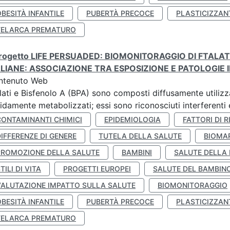
BESITÀ INFANTILE
PUBERTÀ PRECOCE
PLASTICIZZAN
TELARCA PREMATURO
 progetto LIFE PERSUADED: BIOMONITORAGGIO DI FTALA
ALIANE: ASSOCIAZIONE TRA ESPOSIZIONE E PATOLOGIE I
ntenuto Web
lati e Bisfenolo A (BPA) sono composti diffusamente utilizza
idamente metabolizzati; essi sono riconosciuti interferenti e
CONTAMINANTI CHIMICI
EPIDEMIOLOGIA
FATTORI DI R
IFFERENZE DI GENERE
TUTELA DELLA SALUTE
BIOMA
PROMOZIONE DELLA SALUTE
BAMBINI
SALUTE DELLA
TILI DI VITA
PROGETTI EUROPEI
SALUTE DEL BAMBIN
VALUTAZIONE IMPATTO SULLA SALUTE
BIOMONITORAGGIO
BESITÀ INFANTILE
PUBERTÀ PRECOCE
PLASTICIZZAN
TELARCA PREMATURO