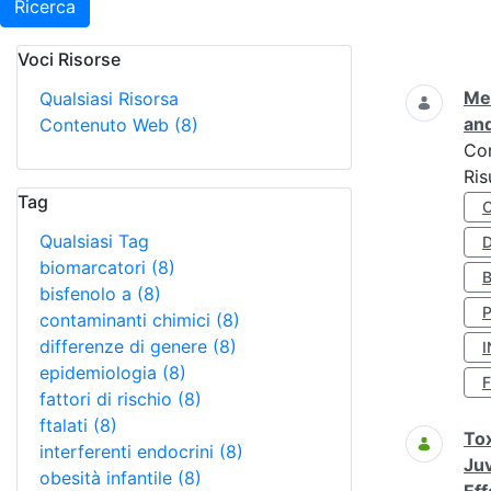
Ricerca
Voci Risorse
Ricerca
Met
Qualsiasi Risorsa
and
Contenuto Web
(8)
Co
Ris
Tag
Qualsiasi Tag
D
biomarcatori
(8)
bisfenolo a
(8)
contaminanti chimici
(8)
differenze di genere
(8)
I
epidemiologia
(8)
fattori di rischio
(8)
ftalati
(8)
Tox
interferenti endocrini
(8)
Juv
obesità infantile
(8)