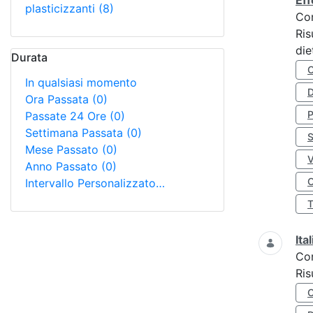
Eff
plasticizzanti
(8)
Co
Ris
die
Durata
In qualsiasi momento
D
Ora Passata
(0)
Passate 24 Ore
(0)
Settimana Passata
(0)
S
Mese Passato
(0)
Anno Passato
(0)
O
Intervallo Personalizzato…
Ita
Co
Ris