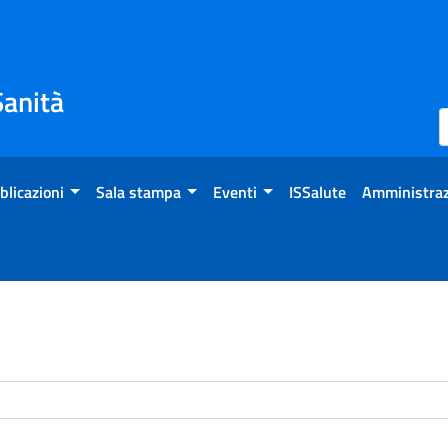
Sanità
blicazioni
Sala stampa
Eventi
ISSalute
Amministraz
enti