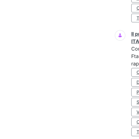
O
Il
IT
Co
Fta
rap
D
S
O