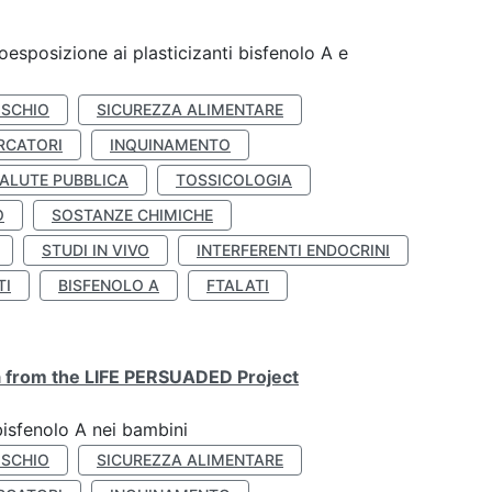
coesposizione ai plasticizanti bisfenolo A e
ISCHIO
SICUREZZA ALIMENTARE
RCATORI
INQUINAMENTO
ALUTE PUBBLICA
TOSSICOLOGIA
O
SOSTANZE CHIMICHE
STUDI IN VIVO
INTERFERENTI ENDOCRINI
TI
BISFENOLO A
FTALATI
ta from the LIFE PERSUADED Project
bisfenolo A nei bambini
ISCHIO
SICUREZZA ALIMENTARE