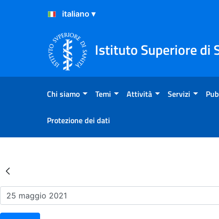
Salta al Contenuto
Salta al Footer
Istituto Superiore di 
Chi siamo
Temi
Attività
Servizi
Pub
Protezione dei dati
Risultati della Ricerca - Ev