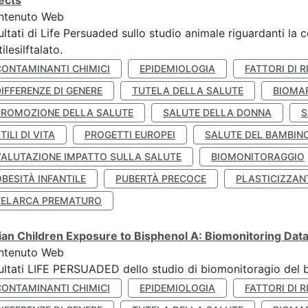
ects
ntenuto Web
ultati di Life Persuaded sullo studio animale riguardanti la 
tilesilftalato.
CONTAMINANTI CHIMICI
EPIDEMIOLOGIA
FATTORI DI R
IFFERENZE DI GENERE
TUTELA DELLA SALUTE
BIOMA
PROMOZIONE DELLA SALUTE
SALUTE DELLA DONNA
S
TILI DI VITA
PROGETTI EUROPEI
SALUTE DEL BAMBIN
VALUTAZIONE IMPATTO SULLA SALUTE
BIOMONITORAGGIO
BESITÀ INFANTILE
PUBERTÀ PRECOCE
PLASTICIZZAN
TELARCA PREMATURO
lian Children Exposure to Bisphenol A: Biomonitoring Da
ntenuto Web
ultati LIFE PERSUADED dello studio di biomonitoragio del 
CONTAMINANTI CHIMICI
EPIDEMIOLOGIA
FATTORI DI R