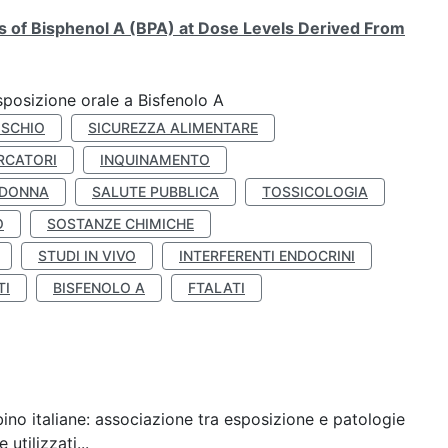
ts of Bisphenol A (BPA) at Dose Levels Derived From
esposizione orale a Bisfenolo A
ISCHIO
SICUREZZA ALIMENTARE
RCATORI
INQUINAMENTO
 DONNA
SALUTE PUBBLICA
TOSSICOLOGIA
O
SOSTANZE CHIMICHE
STUDI IN VIVO
INTERFERENTI ENDOCRINI
TI
BISFENOLO A
FTALATI
ino italiane: associazione tra esposizione e patologie
utilizzati...