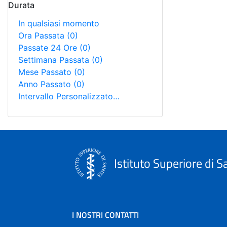
Durata
In qualsiasi momento
Ora Passata
(0)
Passate 24 Ore
(0)
Settimana Passata
(0)
Mese Passato
(0)
Anno Passato
(0)
Intervallo Personalizzato…
Istituto Superiore di S
I NOSTRI CONTATTI