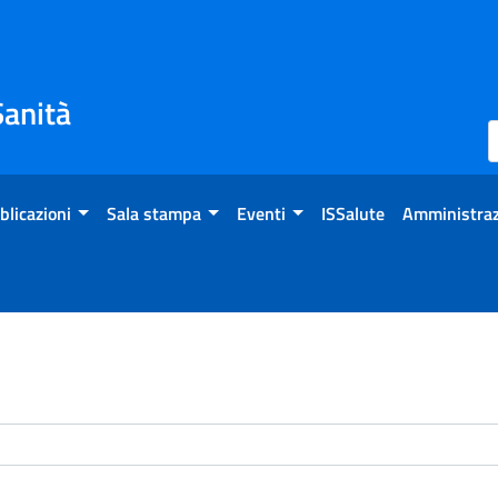
Sanità
blicazioni
Sala stampa
Eventi
ISSalute
Amministraz
enti