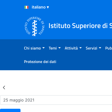
Salta al Contenuto
Salta al Footer
Istituto Superiore di 
Chi siamo
Temi
Attività
Servizi
Pub
Protezione dei dati
Risultati della Ricerca - Ev