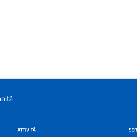
anità
ATTIVITÀ
SER