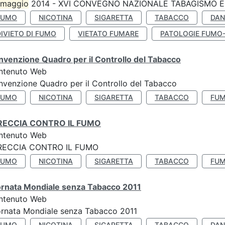
maggio
2014 - XVI CONVEGNO NAZIONALE TABAGISMO E 
FUMO
NICOTINA
SIGARETTA
TABACCO
DAN
IVIETO DI FUMO
VIETATO FUMARE
PATOLOGIE FUMO
venzione Quadro per il Controllo del Tabacco
ntenuto Web
venzione Quadro per il Controllo del Tabacco
FUMO
NICOTINA
SIGARETTA
TABACCO
FUM
RECCIA CONTRO IL FUMO
ntenuto Web
RECCIA CONTRO IL FUMO
FUMO
NICOTINA
SIGARETTA
TABACCO
FUM
ornata Mondiale senza Tabacco 2011
ntenuto Web
rnata Mondiale senza Tabacco 2011
FUMO
NICOTINA
SIGARETTA
TABACCO
DAN