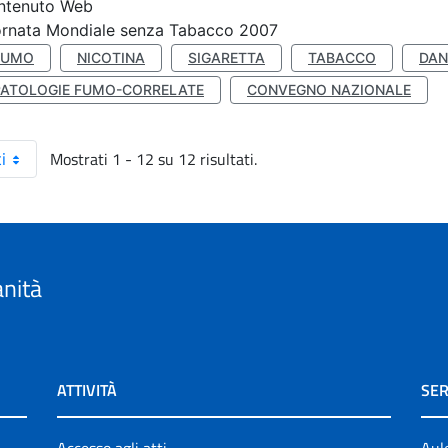
ntenuto Web
ornata Mondiale senza Tabacco 2007
FUMO
NICOTINA
SIGARETTA
TABACCO
DAN
PATOLOGIE FUMO-CORRELATE
CONVEGNO NAZIONALE
Mostrati 1 - 12 su 12 risultati.
i
anità
ATTIVITÀ
SER