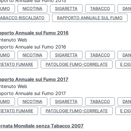
pporto Annuale sul Fumo 2015
FUMO
NICOTINA
SIGARETTA
TABACCO
DAN
TABACCO RISCALDATO
RAPPORTO ANNUALE SUL FUMO
pporto Annuale sul Fumo 2016
ntenuto Web
pporto Annuale sul Fumo 2016
FUMO
NICOTINA
SIGARETTA
TABACCO
DAN
VIETATO FUMARE
PATOLOGIE FUMO-CORRELATE
E CIG
pporto Annuale sul Fumo 2017
ntenuto Web
porto Annuale sul Fumo 2017
FUMO
NICOTINA
SIGARETTA
TABACCO
DAN
VIETATO FUMARE
PATOLOGIE FUMO-CORRELATE
E CIG
ornata Mondiale senza Tabacco 2007