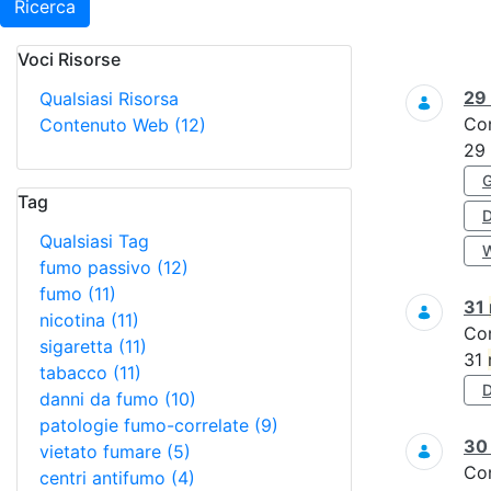
Ricerca
Voci Risorse
Ricerca
29
Qualsiasi Risorsa
Co
Contenuto Web
(12)
29
Tag
Qualsiasi Tag
fumo passivo
(12)
fumo
(11)
31
nicotina
(11)
Co
sigaretta
(11)
31
tabacco
(11)
danni da fumo
(10)
patologie fumo-correlate
(9)
3
vietato fumare
(5)
Co
centri antifumo
(4)