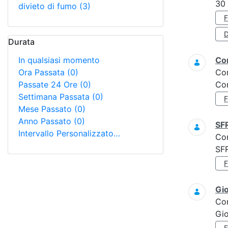
30
divieto di fumo
(3)
D
Durata
In qualsiasi momento
Con
Ora Passata
(0)
Co
Passate 24 Ore
(0)
Con
Settimana Passata
(0)
Mese Passato
(0)
Anno Passato
(0)
SF
Intervallo Personalizzato…
Co
SF
Gi
Co
Gio