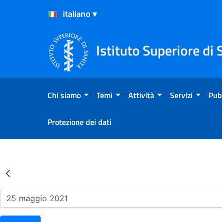
Salta al Contenuto
Salta al Footer
Istituto Superiore di 
Chi siamo
Temi
Attività
Servizi
Pub
Protezione dei dati
Risultati della Ricerca - Ev