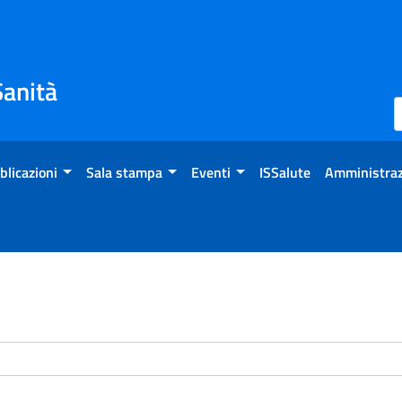
Sanità
blicazioni
Sala stampa
Eventi
ISSalute
Amministraz
enti