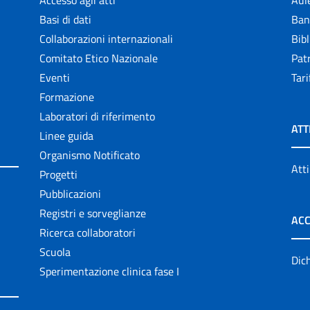
Accesso agli atti
Aul
Basi di dati
Ban
Collaborazioni internazionali
Bibl
Comitato Etico Nazionale
Patr
Eventi
Tari
Formazione
Laboratori di riferimento
ATT
Linee guida
Organismo Notificato
Atti
Progetti
Pubblicazioni
Registri e sorveglianze
ACC
Ricerca collaboratori
Scuola
Dich
Sperimentazione clinica fase I