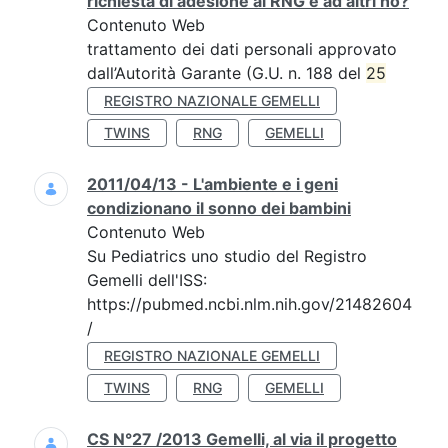
richiesta di adesione al RNG e ad altri no?
Contenuto Web
trattamento dei dati personali approvato
dall’Autorità Garante (G.U. n. 188 del
25
REGISTRO NAZIONALE GEMELLI
TWINS
RNG
GEMELLI
2011/04/13 - L'ambiente e i geni
condizionano il sonno dei bambini
Contenuto Web
Su Pediatrics uno studio del Registro
Gemelli dell'ISS:
https://pubmed.ncbi.nlm.nih.gov/21482604
/
REGISTRO NAZIONALE GEMELLI
TWINS
RNG
GEMELLI
CS N°27 /2013 Gemelli, al via il progetto