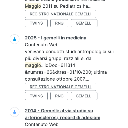
Maggio
2011 su Pediatrics ha...
REGISTRO NAZIONALE GEMELLI
TWINS
RNG
GEMELLI
2025 - I gemelli in medicina
Contenuto Web
venivano condotti studi antropologici sui
più diversi gruppi razziali e, dal
maggio
...idDoc=611314
&numres=66&dtres=01/10/200; ultima
consultazione ottobre 2007....
REGISTRO NAZIONALE GEMELLI
TWINS
RNG
GEMELLI
2014 - Gemelli: al via studio su
arteriosclerosi, record di adesioni
Contenuto Web