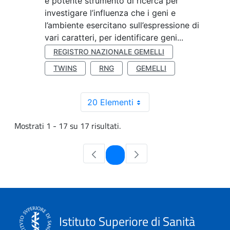
e potente strumento di ricerca per
investigare l’influenza che i geni e
l’ambiente esercitano sull’espressione di
vari caratteri, per identificare geni...
REGISTRO NAZIONALE GEMELLI
TWINS
RNG
GEMELLI
20 Elementi
Mostrati 1 - 17 su 17 risultati.
Pagina
1
Istituto Superiore di Sanità